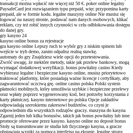
transakcji można wpłacić nie więcej niż 50 €. poker online legalny
PaysafeCard jest rozwiązaniem typu prepaid, więc przypomina karty
prepaid, ale w formie kodu. legalne maszyny online Nie musisz się
logować na naszej stronie, podawać nam danych osobowych, klikać
reklam, czy też robić innych czynności w celu odblokowania dostępu
do danej gry.
gry kasyno 24
kasyno online bonus za rejestracje
gra kasyno online Lepszy ruch to wybór gry z niskim spinem lub
wejście w tryb demo, zanim odpalisz realną stawkę.
automaty do gry Znajdziesz wiele opcji do przetestowania.
Zwróć uwagę, że niektóre metody, takie jak przelew bankowy, mogą
wymagać dodatkowej weryfikacji. bonus powitalny casino Kiedy
wybierasz legalne i bezpieczne kasyno online, musisz priorytetowo
traktować platformy, które posiadają ważne licencje i certyfikaty, aby
zagwarantować uczciwą grę. online casino polska Polski system
płatności mobilnych, który umożliwia szybkie i bezpieczne przelewy
oraz wpłaty poprzez wygenerowany kod, bez potrzeby korzystania z
karty płatniczej. kasyno internetowe po polsku Opcje zakładów
odpowiadają szerokiemu zakresowi budżetów, co czyni je
odpowiednim dla wszystkich rodzajów graczy. maszyna do kasyna
Zgarnij jeden lub kilka bonusów, takich jak bonus powitalny lub inne
promocje oferowane przez kasyno. kasyno online no deposit bonus
Stoły są transmitowane ze studia lub fizycznego kasyna, a gracze
obstawiają wyniki za pomocą interfejsu na ekranie. legalne strony