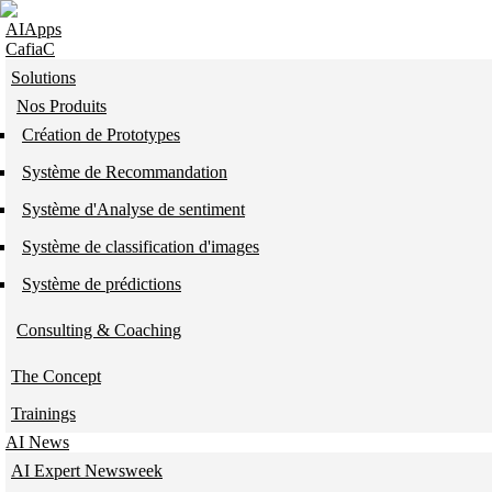
Skip to navigation
Skip to main content
AIApps
CafiaC
Solutions
Nos Produits
Création de Prototypes
Système de Recommandation
Système d'Analyse de sentiment
Système de classification d'images
Système de prédictions
Consulting & Coaching
The Concept
Trainings
AI News
AI Expert Newsweek