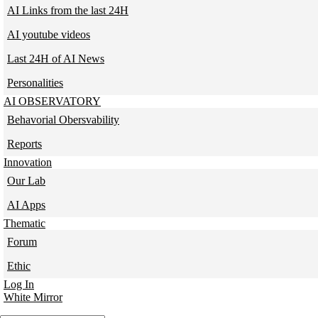
AI Links from the last 24H
AI youtube videos
Last 24H of AI News
Personalities
AI OBSERVATORY
Behavorial Obersvability
Reports
Innovation
Our Lab
AI Apps
Thematic
Forum
Ethic
Log In
White Mirror