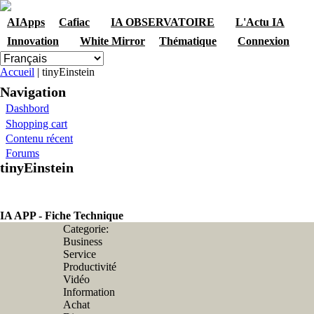
Skip to navigation
Aller au contenu principal
AIApps
Cafiac
IA OBSERVATOIRE
L'Actu IA
Innovation
White Mirror
Thématique
Connexion
Vous êtes ici
Accueil
| tinyEinstein
Navigation
Dashbord
Shopping cart
Contenu récent
Forums
tinyEinstein
IA APP - Fiche Technique
Categorie:
Business
Service
Productivité
Vidéo
Information
Achat