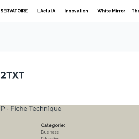
BSERVATOIRE
L'Actu IA
Innovation
White Mirror
Th
D2TXT
P - Fiche Technique
Categorie:
Business