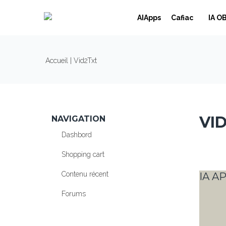
Skip to navigation
Aller au contenu principal
AIApps
Cafiac
IA O
VOUS ÊTES ICI
Accueil
| Vid2Txt
VI
NAVIGATION
Dashbord
Shopping cart
Contenu récent
IA AP
Forums