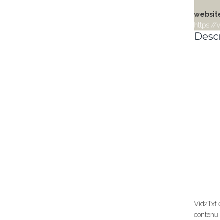
website
https://
Descr
Vid2Txt 
contenu a