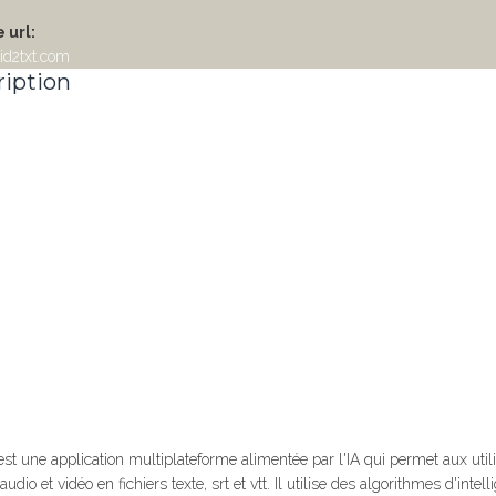
 url:
vid2txt.com
iption
est une application multiplateforme alimentée par l'IA qui permet aux util
udio et vidéo en fichiers texte, srt et vtt. Il utilise des algorithmes d'intel