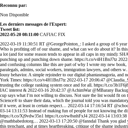
Reconnu par:
Non Disponible
Les derniers messages de l'Expert:
Tweet list:
2022-05-20 08:11:00
CAFIAC FIX
2022-03-19 11:30:51 RT @GeorgePointon_: I asked a group of 6 year olds "How can you tell someone is a good person?" Opinions were expressed, A THREAD 2022-03-18 20:37:11 RT @TheRewiredSoul: Who is profiting off of our shame, and what can we do about it? In this new episode, I had the pleasure of talking wit… 2022-03-18 19:36:00 RT @jenszalai: Wrote a Critic’s Notebook on something I think about a lot (and for some reason tends to appear in all caps in my mind): SHA… 2022-03-18 16:59:35 @MaryBlyeKramer Thank you, Mary! 2022-03-18 16:45:46 Check out the lens I think makes more sense: punching up and punching down shame. https://t.co/v4H1BnJ7tz 2022-03-18 16:44:48 In particular, i don't think "free speech" is the right frame in which to discuss cancel culture. 2022-03-18 16:44:02 Confused and confusing columns like this are part of why I wrote my new book, the Shame Machine. https://t.co/JpkJpS5EN7 2022-03-18 15:15:15 RT @shaneferro: It's National Public Defender Day, so shoutout to the paralegals, admins, social workers, immigration lawyers, and others w… 2022-03-18 14:17:34 I particularly like the last line: “Aim higher,” O’Neil writes about the temptation to expose some random person’s lousy behavior. A simple rejoinder to our digital phantasmagoria, and not a bad piece of advice. 2022-03-18 13:52:16 My new book, the Shame Machine, got reviewed by Jennifer Szalai @jenszalai for the New York Times: https://t.co/v4H1BnJ7tz 2022-03-17 20:06:47 @Claudia_Sahm Exactly. 2022-03-17 17:36:50 Michael Thaddeus exposes Columbia University. Good for him. I hope this convinces people to stop trusting the college ranking system once and for all. https://t.co/3b1F6j8Vq5 2022-03-17 16:17:28 RT @VogelMiriam: Thanks to these publications for amplifying our recent @SECGov panel. We're grateful for IAC interest & 2022-03-16 20:42:37 @AchimWar @MBarany Backup plan is to accidentally spill my coffee on people who talk to me about crypto! 2022-03-16 20:34:49 I’d be into the reverse plan, where my cup says what I’m not willing to discuss. Not sure the list would fit on the cup but I’d start with ‘crypto’ https://t.co/Ap59q2jgj3 2022-03-16 16:04:20 RT @sTeamTraen: When you ask the authors of articles in Science® to share their data, which the journal told you was mandatory when you sub… 2022-03-15 01:27:38 RT @kate_manne: The evidence strongly suggests that being fat is not inherently unhealthy. But even if it were, at least in certain respect… 2022-03-14 17:16:54 RT @schock: Companies like SafeRent (formerly CoreLogic Rental Property Solutions) use algorithms to screen potential tenants, yet there is… 2022-03-14 13:11:53 Instead of making fun of people for not knowing the difference between mean and median, why don’t you just show us a distribution of wealth graph? It’s actually more outrageous. https://t.co/Xj9vdw35n1 https://t.co/ew8snhFxJ4 2022-03-14 13:03:38 RT @shamuskhan: One great thing in life is having amazing friends who write kick ass books and you get them early! Congrats @mathbabedotorg… 2022-03-13 17:20:50 @fanndal Thank you glad you like it! 2022-03-13 15:19:31 @BlakeleyHPayne Have you read our country friends? 2022-03-12 21:42:58 RT @CrownPublishing: "In this trenchant, and at times heartbreaking, critique of the shame industrial complex, @mathbabedotorg lays bare h… 2022-03-12 14:27:10 Exciting to see this new exa