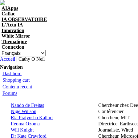
Skip to navigation
Aller au contenu principal
AIApps
Cafiac
IA OBSERVATOIRE
L'Actu IA
Innovation
White Mirror
Thématique
Connexion
Vous êtes ici
Accueil
| Cathy O Neil
Navigation
Dashbord
Shopping cart
Contenu récent
Forums
Nando de Freitas
Chercheur chez Dee
Nige Willson
Conférencier
Ria Pratyusha Kalluri
Chercheur, MIT
Ifeoma Ozoma
Directrice, Earthsee
Will Knight
Journaliste, Wired
Dr Kate Crawford
Chercheur, Microsof