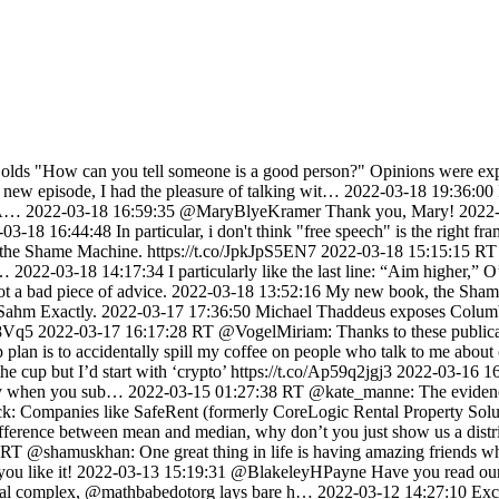
mple of punching up shame working well: https://t.co/jtWKxJJlqW 2022-03-12 08:11:00 CAFIAC FIX 2022-01-24 23:05:22 RT @emollick: Here are the lighthouses of Europe. The map is even better than it might seem at first glance: the colors are the real color… 2022-01-19 18:11:12 @BlakeleyHPayne I'm going Friday morning, I'll report back! 2022-01-18 22:58:04 RT @achambertloir: I just heard that Bas Edixhoven passed away last night, from a malignant, fast growing brain tumor that was detected at… 2022-01-18 22:55:34 RT @RBReich: Starting today: USPS is delivering 4 *free Covid tests* per residential address. You can request a shipment here: https://t.co… 2022-01-18 17:04:08 @markpmckenna it's the new naked in gym class dream! 2022-01-17 08:11:00 CAFIAC FIX 2022-01-11 16:00:16 @WalterUllon If the headline were, "why are some people gay and is there a cure for that?", we'd agree it's homophobic shaming, right? Because even if the content is compassionate, the headline implies that it's shameful to carry fat. 2022-01-11 15:18:26 @Philip_DT I don't need to read the article to know the title itself, on the front page of the NYTimes, is shaming. 2022-01-11 15:08:00 Why is the New York Times shaming women for a naturally occurring physical change? https://t.co/OjaH7m6Bo0 2022-01-11 08:11:00 CAFIAC FIX 2021-12-27 18:31:34 RT @neilturkewitz: Dave Eggers: “We had to go through unbelievable hoops to try to get a book out w/o it touching Amazon. They’re everywher… 2021-12-27 08:20:00 CAFIAC FIX 2021-12-20 21:35:28 @Noahpinion ... says the guy who is well insulated from algorithmic harms. 2021-12-19 16:51:11 RT @ginnyhogan_: Maybe people who meditate for an hour/day are happier because they live a life that affords them an hour/day to meditate 2021-12-17 16:34:08 @SrikiranRai @etechbrew @MorningBrew holy smokes 2021-12-16 20:21:22 RT @bopinion: Hiring algorithms are all too often racist. Employers don't have the right incentives to fix this on their own, says @mathbab… 2021-12-16 03:16:25 RT @chopracfpb: Today, the @CFPB is re-launching its whistleblower website based on user research with people in the tech industry. Submiss… 2021-12-13 16:08:38 RT @YaelEisenstat: …I can’t trust them to “self-regulate”. I agree that free speech, including speech we disagree with, is fundamental to a… 2021-12-13 16:08:36 RT @YaelEisenstat: Unsurprisingly, Facebook Exec sticking to recycled talking points about speech & 2021-12-11 19:18:09 @justinhendrix @IfeomaOzoma Actually my banjo skills are *extremely* rusty at this point. But I've been playing fiddle a lot! I even bought a five string electric fiddle over the pandemic, it's awesome. https://t.co/apvjEbTOln 2021-12-10 20:26:39 Now I have something to say to the data scientists asking me whether there's a cool job they can apply for: https://t.co/8HZ7fKd9Pc 2021-12-10 18:56:15 RT @WillOremus: @lizzadwoskin @craigtimberg @nitashatiku When tech firms are criticized for their products' harms, they'll often talk about… 2021-12-06 16:06:08 Hugely important settlement of a lawsuit against the terrible Value-Added Modeling for teachers. https://t.co/lFZ9KpfZpq 2021-12-02 22:41:12 @mikeandallie the goal is 100%. the fact that it's 1/3 is a good sign about Massachusetts vaccination rates. 2021-12-02 14:45:19 RT @AiDrProgram: We are excited to announce our AI & 2021-12-02 13:56:29 This is great news