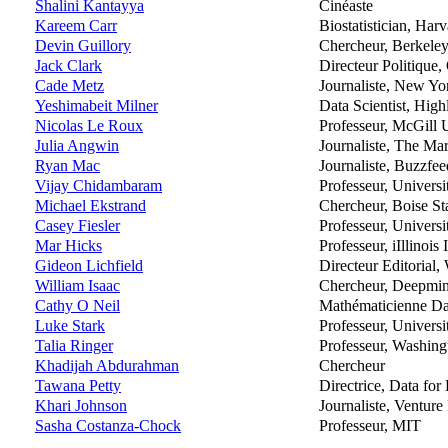
Shalini Kantayya
Cinéaste
Kareem Carr
Biostatistician, Har
Devin Guillory
Chercheur, Berkele
Jack Clark
Directeur Politique
Cade Metz
Journaliste, New Yo
Yeshimabeit Milner
Data Scientist, Hig
Nicolas Le Roux
Professeur, McGill 
Julia Angwin
Journaliste, The Ma
Ryan Mac
Journaliste, Buzzfee
Vijay Chidambaram
Professeur, Univer
Michael Ekstrand
Chercheur, Boise St
Casey Fiesler
Professeur, Universi
Mar Hicks
Professeur, iIllinois
Gideon Lichfield
Directeur Editorial,
William Isaac
Chercheur, Deepmi
Cathy O Neil
Mathématicienne Dat
Luke Stark
Professeur, Universi
Talia Ringer
Professeur, Washing
Khadijah Abdurahman
Chercheur
Tawana Petty
Directrice, Data for
Khari Johnson
Journaliste, Venture 
Sasha Costanza-Chock
Professeur, MIT