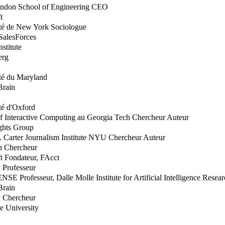
ndon School of Engineering CEO
t
ité de New York Sociologue
 SalesForces
stitute
erg
té du Maryland
Brain
té d'Oxford
of Interactive Computing au Georgia Tech Chercheur Auteur
ghts Group
L. Carter Journalism Institute NYU Chercheur Auteur
on Chercheur
t Fondateur, FAcct
 Professeur
E Professeur, Dalle Molle Institute for Artificial Intelligence Resea
Brain
y Chercheur
ie University