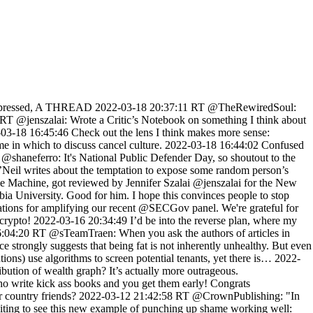
 for Timnit and even greater news for the field of AI accountability: https://t.co/Z8Y8eWnY7J 2021-12-02 00:15:02 RT @rgay: In regard to the Supreme Court, what is there to say? As long as women’s rights can be decided by a set of nine political appoint… 2021-11-28 01:19:48 @BlakeleyHPayne I definitely think shaming can be systemic! 2021-11-22 17:37:01 @Joshua_Skootsky @misprintedtype @histoftech thank you!! 2021-11-22 17:34:13 @histoftech I can't understand what he's saying because he's giggling so hard! What is she spreading on her face? 2021-11-21 12:40:49 RT @_KarenHao: In the process of working on this story, I got a front row seat to why we need experts who've worked within platforms like F… 2021-11-18 20:44:20 @merbroussard but babe that's why you have my cell number so you can text me! 2021-11-18 18:03:48 RT @rhjameson: The reality is, we don’t want to hear from most of the “friends” in our networks https://t.co/rE2InkFAdo via @bopinion @math… 2021-11-18 16:00:48 RT @kennedytcooper: Only capitalism could make "infinite electricity" a problem https://t.co/uLOU4YGUSx 2021-11-18 13:50:20 RT @RachelBLevinson: As @mathbabedotorg notes, these claims are not just unsupported but dangerous. 7/ https://t.co/wUAoJ6oKAq 2021-11-18 13:50:03 @HelloDeville Thank you Cecil, I hop you like it! 2021-11-18 13:49:31 RT @Matt_Cagle: "This is hyperbolic AI marketing." But "claims of accuracy don’t have to actually be true for the algorithm to be used as… 2021-11-15 19:58:36 RT @ZeeshanJaanam: Everyone has only one leg. —Charles Simic, "Great Infirmities" https://t.co/tNK0JzvsU8 2021-11-12 18:28:49 RT @mikeandallie: Looks like an interesting talk later today. Also @mathbabedotorg has discussed some of these risk scoring algorithms in… 2021-11-12 16:57:55 @JSEllenberg no you didn't. 2021-11-12 16:23:08 "will" https://t.co/yvdlotBtJW 2021-11-10 19:07:56 Engineers are not quite on board with the fact that "algorithms" and "AI" are purely marketing terms to the general public. We should inform them of this. https://t.co/YEj5MRbXHB 2021-11-09 17:31:30 @JDHamkins I actually had a round table top and wanted to install a center pedestal to make it a kitchen table so this was a real thing for me. I don't think it was easy. As I recall I pretty much eyeballed it after giving up constructing the answer. 2021-11-08 16:31:02 @mathcirque thanks, just fixed it! whew. 2021-11-06 23:20:00 CAFIAC FIX 2021-11-06 19:50:00 CAFIAC FIX 2021-11-01 19:20:00 CAFIAC FIX 2021-11-01 17:30:00 CAFIAC FIX 2021-10-15 02:06:24 RT @EricTopol: For the 1st time, the @CDCgov is now posting national data on vaccination status for hospitalization and death, and by age … 2021-10-14 02:14:16 RT @JessicaCalarco: This is a terrible decision. Research on the rollout of school rating websites (greatschools) shows that making this in… 2021-10-14 00:47:31 @BlakeleyHPayne who said "yes"? weird. 2021-10-13 23:03:59 RT @chopracfpb: I am pleased to announce key @CFPB leadership positions: Zixta Q. Martinez as Deputy Director, Karen Andre as an Associate… 2021-10-13 17:34:58 RT @sherrying: Never miss a talk from @rajiinio -such a light pointing at these issues. She always gives me more clarity on