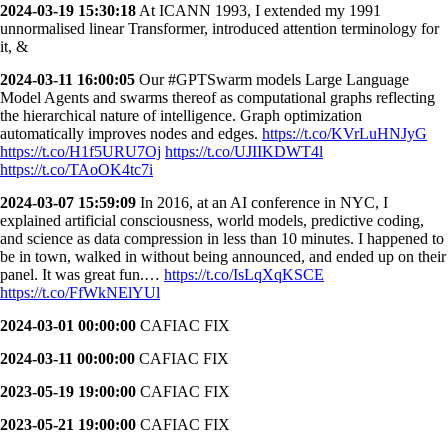
2024-03-19 15:30:18
At ICANN 1993, I extended my 1991
unnormalised linear Transformer, introduced attention terminology for
it, &
2024-03-11 16:00:05
Our #GPTSwarm models Large Language
Model Agents and swarms thereof as computational graphs reflecting
the hierarchical nature of intelligence. Graph optimization
automatically improves nodes and edges.
https://t.co/KVrLuHNJyG
https://t.co/H1f5URU7Oj
https://t.co/UJIIKDWT4l
https://t.co/TAoOK4tc7i
2024-03-07 15:59:09
In 2016, at an AI conference in NYC, I
explained artificial consciousness, world models, predictive coding,
and science as data compression in less than 10 minutes. I happened to
be in town, walked in without being announced, and ended up on their
panel. It was great fun.…
https://t.co/IsLqXqKSCE
https://t.co/FfWkNElYUl
2024-03-01 00:00:00
CAFIAC FIX
2024-03-11 00:00:00
CAFIAC FIX
2023-05-19 19:00:00
CAFIAC FIX
2023-05-21 19:00:00
CAFIAC FIX