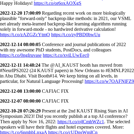
Happy Holidays!
https://t.co/or6oxAOXgS
2022-12-20 17:00:09
Regarding recent work on more biologically
plausible "forward-only" backprop-like methods: in 2021, our VSML
net already meta-learned backprop-like learning algorithms running
solely in forward-mode - no hardwired derivative calculation!
https://t.co/zAZGZcYtmO
https://t.co/zyPBD0bwUu
2022-12-14 08:00:05
Conference and journal publications of 2022
with my awesome PhD students, PostDocs, and colleagues
https://t.co/0ngIruvase
https://t.co/xviLUwEec0
2022-12-11 14:48:24
The @AI_KAUST booth has moved from
#NeurIPS2022 (24 KAUST papers) in New Orleans to #EMNLP2022
in Abu Dhabi. Visit Booth#14. We keep hiring on all levels, in
particular, for Natural Language Processing!
https://t.co/w7OAFNlFZ9
2022-12-08 13:00:00
CAFIAC FIX
2022-12-07 08:00:00
CAFIAC FIX
2022-10-28 07:26:29
Present at the 2nd KAUST Rising Stars in AI
Symposium 2023! Did you recently publish at a top AI conference?
Then apply by Nov 16, 2022:
https://t.co/ojlCmhWZc1
. The selected
speakers will have their flights and hotel expenses covered. More:
https://t.co/6nmhbLnxaA
https://t.co/cUDnsWmICn