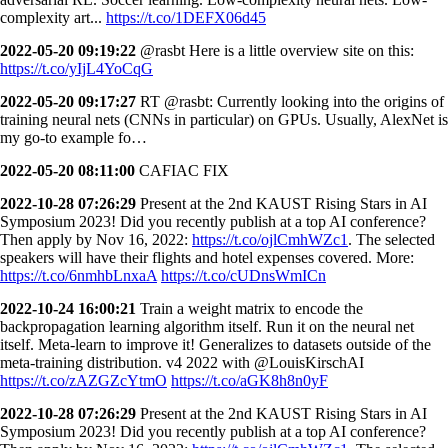
complexity art...
https://t.co/1DEFX06d45
2022-05-20 09:19:22
@rasbt Here is a little overview site on this:
https://t.co/yIjL4YoCqG
2022-05-20 09:17:27
RT @rasbt: Currently looking into the origins of
training neural nets (CNNs in particular) on GPUs. Usually, AlexNet is
my go-to example fo…
2022-05-20 08:11:00
CAFIAC FIX
2022-10-28 07:26:29
Present at the 2nd KAUST Rising Stars in AI
Symposium 2023! Did you recently publish at a top AI conference?
Then apply by Nov 16, 2022:
https://t.co/ojlCmhWZc1
. The selected
speakers will have their flights and hotel expenses covered. More:
https://t.co/6nmhbLnxaA
https://t.co/cUDnsWmICn
2022-10-24 16:00:21
Train a weight matrix to encode the
backpropagation learning algorithm itself. Run it on the neural net
itself. Meta-learn to improve it! Generalizes to datasets outside of the
meta-training distribution. v4 2022 with @LouisKirschAI
https://t.co/zAZGZcYtmO
https://t.co/aGK8h8n0yF
2022-10-28 07:26:29
Present at the 2nd KAUST Rising Stars in AI
Symposium 2023! Did you recently publish at a top AI conference?