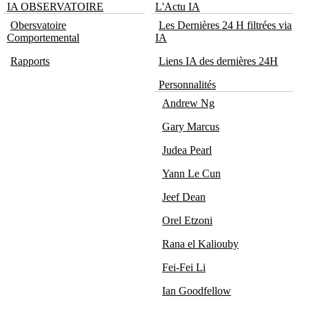
IA OBSERVATOIRE
L'Actu IA
Obersvatoire
Les Dernières 24 H filtrées via
Comportemental
IA
Rapports
Liens IA des dernières 24H
Personnalités
Andrew Ng
Gary Marcus
Judea Pearl
Yann Le Cun
Jeef Dean
Orel Etzoni
Rana el Kaliouby
Fei-Fei Li
Ian Goodfellow