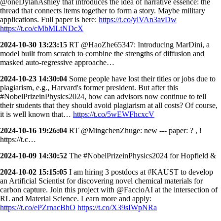
@oneDylanAshley that introduces the idea of narrative essence: the
thread that connects items together to form a story. Maybe military
applications. Full paper is here:
https://t.co/ylVAn3avDw
https://t.co/cMbMLtNDcX
2024-10-30 13:23:15
RT @HaoZhe65347: Introducing MarDini, a
model built from scratch to combine the strengths of diffusion and
masked auto-regressive approache…
2024-10-23 14:30:04
Some people have lost their titles or jobs due to
plagiarism, e.g., Harvard's former president. But after this
#NobelPrizeinPhysics2024, how can advisors now continue to tell
their students that they should avoid plagiarism at all costs? Of course,
it is well known that…
https://t.co/5wEWFhcxcV
2024-10-16 19:26:04
RT @MingchenZhuge: new --- paper: ? , !
https://t.c…
2024-10-09 14:30:52
The #NobelPrizeinPhysics2024 for Hopfield &
2024-10-02 15:15:05
I am hiring 3 postdocs at #KAUST to develop
an Artificial Scientist for discovering novel chemical materials for
carbon capture. Join this project with @FaccioAI at the intersection of
RL and Material Science. Learn more and apply:
https://t.co/ePZrnacBhO
https://t.co/X39sIWpNRa