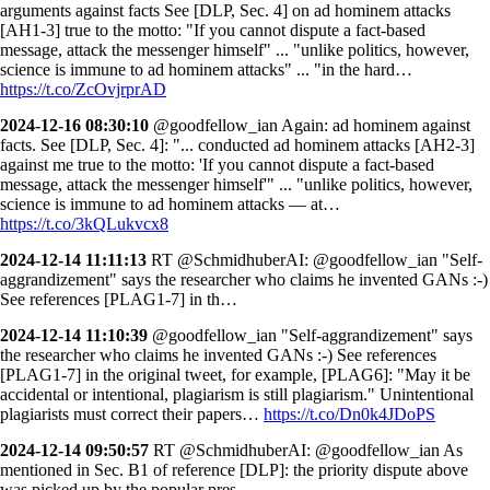
arguments against facts See [DLP, Sec. 4] on ad hominem attacks
[AH1-3] true to the motto: "If you cannot dispute a fact-based
message, attack the messenger himself" ... "unlike politics, however,
science is immune to ad hominem attacks" ... "in the hard…
https://t.co/ZcOvjrprAD
2024-12-16 08:30:10
@goodfellow_ian Again: ad hominem against
facts. See [DLP, Sec. 4]: "... conducted ad hominem attacks [AH2-3]
against me true to the motto: 'If you cannot dispute a fact-based
message, attack the messenger himself'" ... "unlike politics, however,
science is immune to ad hominem attacks — at…
https://t.co/3kQLukvcx8
2024-12-14 11:11:13
RT @SchmidhuberAI: @goodfellow_ian "Self-
aggrandizement" says the researcher who claims he invented GANs :-)
See references [PLAG1-7] in th…
2024-12-14 11:10:39
@goodfellow_ian "Self-aggrandizement" says
the researcher who claims he invented GANs :-) See references
[PLAG1-7] in the original tweet, for example, [PLAG6]: "May it be
accidental or intentional, plagiarism is still plagiarism." Unintentional
plagiarists must correct their papers…
https://t.co/Dn0k4JDoPS
2024-12-14 09:50:57
RT @SchmidhuberAI: @goodfellow_ian As
mentioned in Sec. B1 of reference [DLP]: the priority dispute above
was picked up by the popular pres…