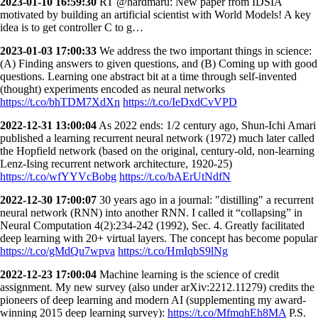
2023-01-10 16:59:30
RT @hardmaru: New paper from IDSIA
motivated by building an artificial scientist with World Models! A key
idea is to get controller C to g…
2023-01-03 17:00:33
We address the two important things in science:
(A) Finding answers to given questions, and (B) Coming up with good
questions. Learning one abstract bit at a time through self-invented
(thought) experiments encoded as neural networks
https://t.co/bhTDM7XdXn
https://t.co/IeDxdCvVPD
2022-12-31 13:00:04
As 2022 ends: 1/2 century ago, Shun-Ichi Amari
published a learning recurrent neural network (1972) much later called
the Hopfield network (based on the original, century-old, non-learning
Lenz-Ising recurrent network architecture, 1920-25)
https://t.co/wfYYVcBobg
https://t.co/bAErUtNdfN
2022-12-30 17:00:07
30 years ago in a journal: "distilling" a recurrent
neural network (RNN) into another RNN. I called it “collapsing” in
Neural Computation 4(2):234-242 (1992), Sec. 4. Greatly facilitated
deep learning with 20+ virtual layers. The concept has become popular
https://t.co/gMdQu7wpva
https://t.co/HmIqbS9lNg
2022-12-23 17:00:04
Machine learning is the science of credit
assignment. My new survey (also under arXiv:2212.11279) credits the
pioneers of deep learning and modern AI (supplementing my award-
winning 2015 deep learning survey):
https://t.co/MfmqhEh8MA
P.S.