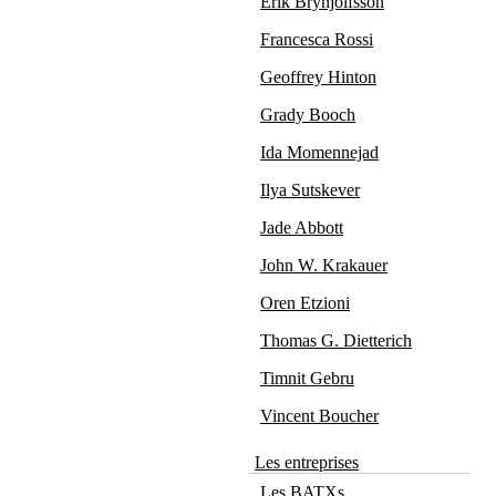
Erik Brynjolfsson
Francesca Rossi
Geoffrey Hinton
Grady Booch
Ida Momennejad
Ilya Sutskever
Jade Abbott
John W. Krakauer
Oren Etzioni
Thomas G. Dietterich
Timnit Gebru
Vincent Boucher
Les entreprises
Les BATXs