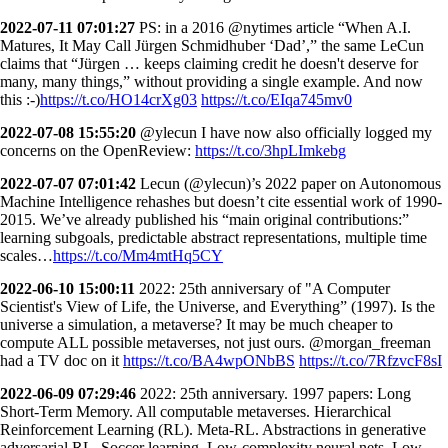
2022-07-11 07:01:27
PS: in a 2016 @nytimes article “When A.I.
Matures, It May Call Jürgen Schmidhuber ‘Dad’,” the same LeCun
claims that “Jürgen … keeps claiming credit he doesn't deserve for
many, many things,” without providing a single example. And now
this :-)
https://t.co/HO14crXg03
https://t.co/EIqa745mv0
2022-07-08 15:55:20
@ylecun I have now also officially logged my
concerns on the OpenReview:
https://t.co/3hpLImkebg
2022-07-07 07:01:42
Lecun (@ylecun)’s 2022 paper on Autonomous
Machine Intelligence rehashes but doesn’t cite essential work of 1990-
2015. We’ve already published his “main original contributions:”
learning subgoals, predictable abstract representations, multiple time
scales…
https://t.co/Mm4mtHq5CY
2022-06-10 15:00:11
2022: 25th anniversary of "A Computer
Scientist's View of Life, the Universe, and Everything” (1997). Is the
universe a simulation, a metaverse? It may be much cheaper to
compute ALL possible metaverses, not just ours. @morgan_freeman
had a TV doc on it
https://t.co/BA4wpONbBS
https://t.co/7RfzvcF8sI
2022-06-09 07:29:46
2022: 25th anniversary. 1997 papers: Long
Short-Term Memory. All computable metaverses. Hierarchical
Reinforcement Learning (RL). Meta-RL. Abstractions in generative
adversarial RL. Soccer learning. Low-complexity neural nets. Low-