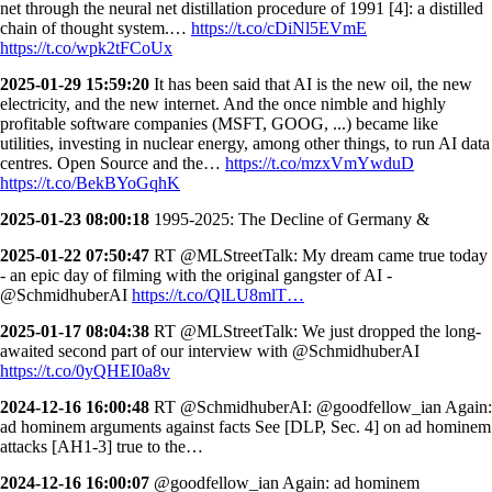
net through the neural net distillation procedure of 1991 [4]: a distilled
chain of thought system.…
https://t.co/cDiNl5EVmE
https://t.co/wpk2tFCoUx
2025-01-29 15:59:20
It has been said that AI is the new oil, the new
electricity, and the new internet. And the once nimble and highly
profitable software companies (MSFT, GOOG, ...) became like
utilities, investing in nuclear energy, among other things, to run AI data
centres. Open Source and the…
https://t.co/mzxVmYwduD
https://t.co/BekBYoGqhK
2025-01-23 08:00:18
1995-2025: The Decline of Germany &
2025-01-22 07:50:47
RT @MLStreetTalk: My dream came true today
- an epic day of filming with the original gangster of AI -
@SchmidhuberAI
https://t.co/QlLU8mlT…
2025-01-17 08:04:38
RT @MLStreetTalk: We just dropped the long-
awaited second part of our interview with @SchmidhuberAI
https://t.co/0yQHEI0a8v
2024-12-16 16:00:48
RT @SchmidhuberAI: @goodfellow_ian Again:
ad hominem arguments against facts See [DLP, Sec. 4] on ad hominem
attacks [AH1-3] true to the…
2024-12-16 16:00:07
@goodfellow_ian Again: ad hominem