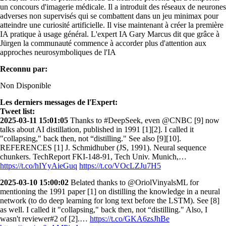
un concours d'imagerie médicale. Il a introduit des réseaux de neurones
adverses non supervisés qui se combattent dans un jeu minimax pour
atteindre une curiosité artificielle. Il vise maintenant à créer la première
IA pratique à usage général. L'expert IA Gary Marcus dit que grâce à
Jürgen la communauté commence à accorder plus d'attention aux
approches neurosymboliques de l'IA
Reconnu par:
Non Disponible
Les derniers messages de l'Expert:
Tweet list:
2025-03-11 15:01:05
Thanks to #DeepSeek, even @CNBC [9] now
talks about AI distillation, published in 1991 [1][2]. I called it
"collapsing," back then, not “distilling." See also [9][10].
REFERENCES [1] J. Schmidhuber (JS, 1991). Neural sequence
chunkers. TechReport FKI-148-91, Tech Univ. Munich,…
https://t.co/hIYyAieGuq
https://t.co/VOcLZJu7H5
2025-03-10 15:00:02
Belated thanks to @OriolVinyalsML for
mentioning the 1991 paper [1] on distilling the knowledge in a neural
network (to do deep learning for long text before the LSTM). See [8]
as well. I called it "collapsing," back then, not “distilling." Also, I
wasn't reviewer#2 of [2].…
https://t.co/GKA6zsJhBe