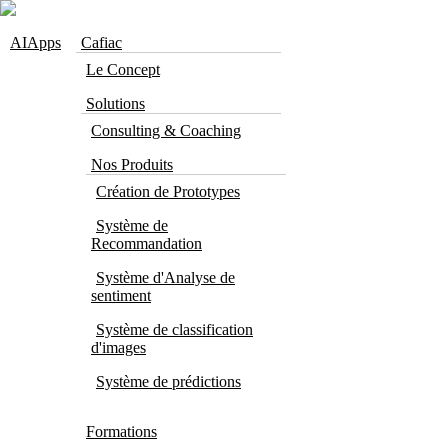
Skip to navigation
Aller au contenu principal
AIApps
Cafiac
Le Concept
Solutions
Consulting & Coaching
Nos Produits
Création de Prototypes
Système de
Recommandation
Système d'Analyse de
sentiment
Système de classification
d'images
Système de prédictions
Formations