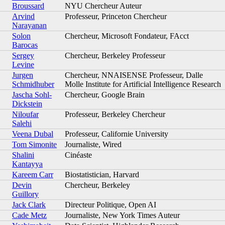
Broussard
NYU Chercheur Auteur
Arvind
Professeur, Princeton Chercheur
Narayanan
Solon
Chercheur, Microsoft Fondateur, FAcct
Barocas
Sergey
Chercheur, Berkeley Professeur
Levine
Jurgen
Chercheur, NNAISENSE Professeur, Dalle
Schmidhuber
Molle Institute for Artificial Intelligence Research
Jascha Sohl-
Chercheur, Google Brain
Dickstein
Niloufar
Professeur, Berkeley Chercheur
Salehi
Veena Dubal
Professeur, Californie University
Tom Simonite
Journaliste, Wired
Shalini
Cinéaste
Kantayya
Kareem Carr
Biostatistician, Harvard
Devin
Chercheur, Berkeley
Guillory
Jack Clark
Directeur Politique, Open AI
Cade Metz
Journaliste, New York Times Auteur