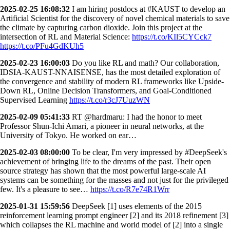
2025-02-25 16:08:32
I am hiring postdocs at #KAUST to develop an
Artificial Scientist for the discovery of novel chemical materials to save
the climate by capturing carbon dioxide. Join this project at the
intersection of RL and Material Science:
https://t.co/KIl5CYCck7
https://t.co/PFu4GdKUh5
2025-02-23 16:00:03
Do you like RL and math? Our collaboration,
IDSIA-KAUST-NNAISENSE, has the most detailed exploration of
the convergence and stability of modern RL frameworks like Upside-
Down RL, Online Decision Transformers, and Goal-Conditioned
Supervised Learning
https://t.co/r3cJ7UuzWN
2025-02-09 05:41:33
RT @hardmaru: I had the honor to meet
Professor Shun-Ichi Amari, a pioneer in neural networks, at the
University of Tokyo. He worked on ear…
2025-02-03 08:00:00
To be clear, I'm very impressed by #DeepSeek's
achievement of bringing life to the dreams of the past. Their open
source strategy has shown that the most powerful large-scale AI
systems can be something for the masses and not just for the privileged
few. It's a pleasure to see…
https://t.co/R7e74R1Wrr
2025-01-31 15:59:56
DeepSeek [1] uses elements of the 2015
reinforcement learning prompt engineer [2] and its 2018 refinement [3]
which collapses the RL machine and world model of [2] into a single