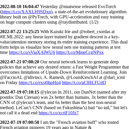
2022-08-10 16:04:47
Yesterday @nnaisense released EvoTorch
(
https://t.co/XAXLH9SDxn
), a state-of-the-art evolutionary algorithm
library built on @PyTorch, with GPU-acceleration and easy training
on huge compute clusters using @raydistributed. (1/2)
2022-07-22 13:25:25
With Kazuki Irie and @robert_csordas at
#ICML2022: any linear layer trained by gradient descent is a key-
value/attention memory storing its entire training experience. This dual
form helps us visualize how neural nets use training patterns at test
time
https://t.co/sViaXAlWU6
https://t.co/MmeCcgNPxx
2022-07-21 07:08:20
Our neural network learns to generate deep
policies that achieve any desired return: a Fast Weight Programmer that
overcomes limitations of Upside-Down Reinforcement Learning. Join
@FaccioAI, @idivinci, A. Ramesh, @LouisKirschAI at @darl_icml
on Friday
https://t.co/exsj0hpHp4
https://t.co/aClHLFUdfJ
2022-07-19 07:10:15
@ylecun In 2011, our DanNet (named after my
postdoc Dan Ciresan) was 2x better than humans, 3x better than the
CNN of @ylecun’s team, and 6x better than the best non-neural
method. LeCun’s CNN (based on Fukushima’s) had “no tail,” but let's
not call it a dead end
https://t.co/xcriF10Jz7
2022-07-19 07:00:58
I am the "French aviation buff” who touted
French aviation pioneers 19 years ago in Nature &