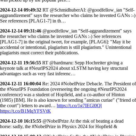
2024-12-14 09:49:32
RT @SchmidhuberAI: @goodfellow_ian "Self-
aggrandizement" says the researcher who claims he invented GANs :-)
See references [PLAG1-7] in th…
2024-12-14 09:31:46
@goodfellow_ian "Self-aggrandizement" says
the researcher who claims he invented GANs :-) See references
[PLAG1-7] in the original tweet, for example, [PLAG6]: "May it be
accidental or intentional, plagiarism is still plagiarism." Unintentional
plagiarists must correct their publications.
2024-12-11 19:56:55
RT @hardmaru: Sepp Hochreiter giving a
keynote talk at #NeurIPS2024 about xLSTM having key structural
advantages such as very fast inferenc…
2024-12-11 16:00:04
Re: 2024 #NobelPrize Debacle. The President of
the #NeurIPS Foundation (overseeing the ongoing #NeurIPS2024
conference) was a student of Hopfield, and a co-author of Hinton
(1985) [BM]. He is also known for sending "amicus curiae" ("friend of
the court") letters to award…
https://t.co/1g7IEGl0Ql
https://t.co/B1MqYFSVtK
2024-12-10 16:15:55
@NobelPrize At the risk of beating a dead
horse: sadly, the #NobelPrize in Physics 2024 for Hopfield &