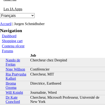
Les IA Apps
Vous êtes ici
Accueil
| Jurgen Schmidhuber
Navigation
Dashbord
Shopping cart
Contenu récent
Forums
Job
Nando de
Chercheur chez Deepind
Freitas
Nige Willson
Conférencier
Ria Pratyusha
Chercheur, MIT
Kalluri
Ifeoma
Directrice, Earthseed
Ozoma
Will Knight
Journaliste, Wired
Dr Kate
Chercheur, Microsoft Professeur, Université de
Crawford
New York