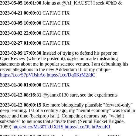
2023-05-05 16:01:00
Join us at @AI_KAUST! I seek #PhD &
2023-04-21 00:00:01
CAFIAC FIX
2023-03-05 10:00:00
CAFIAC FIX
2023-03-02 22:00:00
CAFIAC FIX
2023-02-27 01:00:00
CAFIAC FIX
2023-02-09 17:00:30
Instead of trying to defend his paper on
OpenReview (where he posted it), @ylecun made misleading
statements about me in popular science venues. I am debunking his
recent allegations in the new Addendum III of my critique
https://t.co/S7pVlJshAo
https://t.co/Dq0KrM2fdC
2023-01-30 01:00:00
CAFIAC FIX
2023-01-12 08:16:31
@yannx0130 sure, see the experiments
2023-01-12 08:00:15
Re: more biologically plausible "forward-only”
deep learning. 1/3 of a century ago, my "neural economy” was local in
space and time (backprop isn't). Competing neurons pay "weight
substance” to neurons that activate them (Neural Bucket Brigade,
1989)
https://t.co/Ms30TkUXHS
https://t.co/0UhtPzeuKJ