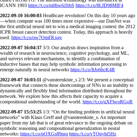
ICANN 1993
https://t.co/m0hw6JJrbS
https://t.co/8LfD98MIF4
2022-09-10 16:00:03
Healthcare revolution! On this day 10 years ago
—when compute was 100 times more expensive—our DanNet was
the first artificial neural net to win a medical imaging contest: the 2012
ICPR breast cancer detection contest. Today, this approach is heavily
used.
https://t.co/ow7OmFKxgv
2022-09-07 16:04:37
3/3: Our analysis draws inspiration from a
wealth of research in neuroscience, cognitive psychology, and ML,
and surveys relevant mechanisms, to identify a combination of
inductive biases that may help symbolic information processing to
emerge naturally in neural networks
https://t.co/ItJo6hcK4R
2022-09-07 16:03:11
@vansteenkiste_s 2/3: We present a conceptual
framework that connects these shortcomings of NNs to an inability to
dynamically and flexibly bind information distributed throughout the
network. We explore how this affects their capacity to acquire a
compositional understanding of the world.
https://t.co/uXFlwoRGoR
2022-09-07 15:53:25
1/3: “On the binding problem in artificial neural
networks” with Klaus Greff and @vansteenkiste_s. An important
paper from my lab that is of great relevance to the ongoing debate on
symbolic reasoning and compositional generalization in neural
networks:
https://t.co/pOXGs89nrq
https://t.co/vTOnyht5Hz