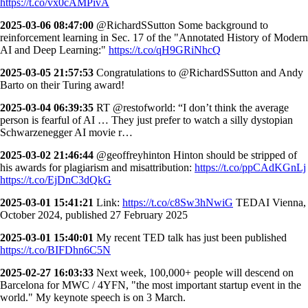
https://t.co/vx0cAMPivA
2025-03-06 08:47:00
@RichardSSutton Some background to
reinforcement learning in Sec. 17 of the "Annotated History of Modern
AI and Deep Learning:"
https://t.co/qH9GRiNhcQ
2025-03-05 21:57:53
Congratulations to @RichardSSutton and Andy
Barto on their Turing award!
2025-03-04 06:39:35
RT @restofworld: “I don’t think the average
person is fearful of AI … They just prefer to watch a silly dystopian
Schwarzenegger AI movie r…
2025-03-02 21:46:44
@geoffreyhinton Hinton should be stripped of
his awards for plagiarism and misattribution:
https://t.co/ppCAdKGnLj
https://t.co/EjDnC3dQkG
2025-03-01 15:41:21
Link:
https://t.co/c8Sw3hNwiG
TEDAI Vienna,
October 2024, published 27 February 2025
2025-03-01 15:40:01
My recent TED talk has just been published
https://t.co/BIFDhn6C5N
2025-02-27 16:03:33
Next week, 100,000+ people will descend on
Barcelona for MWC / 4YFN, "the most important startup event in the
world." My keynote speech is on 3 March.