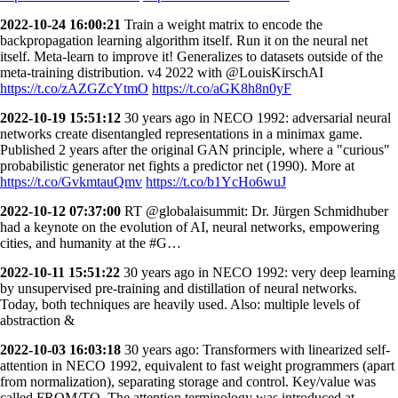
2022-10-24 16:00:21
Train a weight matrix to encode the
backpropagation learning algorithm itself. Run it on the neural net
itself. Meta-learn to improve it! Generalizes to datasets outside of the
meta-training distribution. v4 2022 with @LouisKirschAI
https://t.co/zAZGZcYtmO
https://t.co/aGK8h8n0yF
2022-10-19 15:51:12
30 years ago in NECO 1992: adversarial neural
networks create disentangled representations in a minimax game.
Published 2 years after the original GAN principle, where a "curious"
probabilistic generator net fights a predictor net (1990). More at
https://t.co/GvkmtauQmv
https://t.co/b1YcHo6wuJ
2022-10-12 07:37:00
RT @globalaisummit: Dr. Jürgen Schmidhuber
had a keynote on the evolution of AI, neural networks, empowering
cities, and humanity at the #G…
2022-10-11 15:51:22
30 years ago in NECO 1992: very deep learning
by unsupervised pre-training and distillation of neural networks.
Today, both techniques are heavily used. Also: multiple levels of
abstraction &
2022-10-03 16:03:18
30 years ago: Transformers with linearized self-
attention in NECO 1992, equivalent to fast weight programmers (apart
from normalization), separating storage and control. Key/value was
called FROM/TO. The attention terminology was introduced at