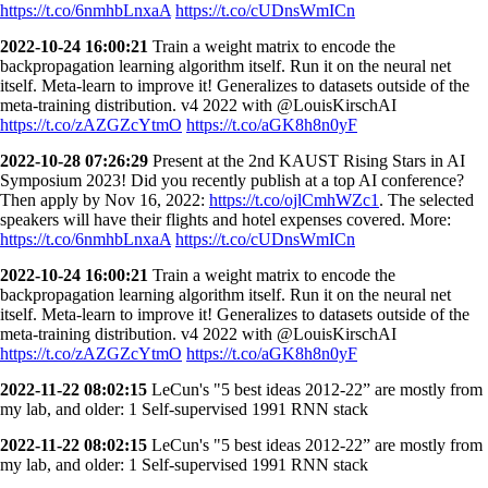
https://t.co/6nmhbLnxaA
https://t.co/cUDnsWmICn
2022-10-24 16:00:21
Train a weight matrix to encode the
backpropagation learning algorithm itself. Run it on the neural net
itself. Meta-learn to improve it! Generalizes to datasets outside of the
meta-training distribution. v4 2022 with @LouisKirschAI
https://t.co/zAZGZcYtmO
https://t.co/aGK8h8n0yF
2022-10-28 07:26:29
Present at the 2nd KAUST Rising Stars in AI
Symposium 2023! Did you recently publish at a top AI conference?
Then apply by Nov 16, 2022:
https://t.co/ojlCmhWZc1
. The selected
speakers will have their flights and hotel expenses covered. More:
https://t.co/6nmhbLnxaA
https://t.co/cUDnsWmICn
2022-10-24 16:00:21
Train a weight matrix to encode the
backpropagation learning algorithm itself. Run it on the neural net
itself. Meta-learn to improve it! Generalizes to datasets outside of the
meta-training distribution. v4 2022 with @LouisKirschAI
https://t.co/zAZGZcYtmO
https://t.co/aGK8h8n0yF
2022-11-22 08:02:15
LeCun's "5 best ideas 2012-22” are mostly from
my lab, and older: 1 Self-supervised 1991 RNN stack
2022-11-22 08:02:15
LeCun's "5 best ideas 2012-22” are mostly from
my lab, and older: 1 Self-supervised 1991 RNN stack