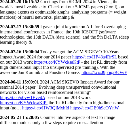
2024-07-20 16:15:52
Greetings from #ICML2024 in Vienna, the
world's most liveable city. Check out our 5 ICML papers (2 oral), on
language agents as optimizable graphs, analyzing programs (= weight
matrices) of neural networks, planning &
2024-07-17 15:30:59
I gave a joint keynote on A.I. for 3 overlapping
international conferences in France: the 19th ICSOFT (software
technologies), the 13th DATA (data science), and the 5th DeLTA (deep
learning theory &
2024-07-16 15:00:04
Today we got the ACM SIGEVO 10-Years
Impact Award 2024 for our 2014 paper
https://t.co/HP48a4RrSL
based
on our 2013 work
https://t.co/KYWcksaKtP
- the 1st RL directly from
high-dimensional input (no unsupervised pre-training). With the
awesome Jan Koutník and Faustino Gomez.
https://t.co/J9p5gaBOwF
2024-06-11 15:00:01
2024 ACM SIGEVO Impact Award for our
seminal 2014 paper "Evolving deep unsupervised convolutional
networks for vision-based reinforcement learning"
https://t.co/p0vw1Eve4A
based on our 2013 work
https://t.co/KYWcksaKtP:
the 1st RL directly from high-dimensional
input (no…
https://t.co/HW3QlMxhId
https://t.co/DE9h9cOYnW
2024-05-21 15:20:05
Counter-intuitive aspects of text-to-image
diffusion models: only a few steps require cross-attention