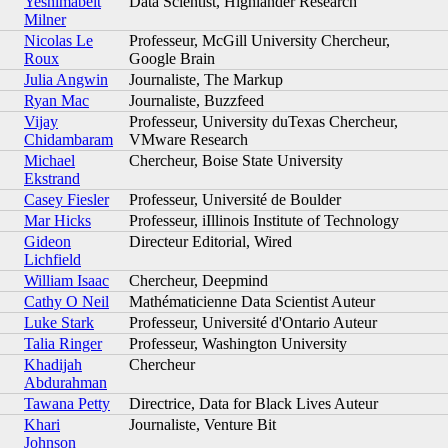
Yeshimabeit
Data Scientist, Highlander Research
Milner
Nicolas Le
Professeur, McGill University Chercheur,
Roux
Google Brain
Julia Angwin
Journaliste, The Markup
Ryan Mac
Journaliste, Buzzfeed
Vijay
Professeur, University duTexas Chercheur,
Chidambaram
VMware Research
Michael
Chercheur, Boise State University
Ekstrand
Casey Fiesler
Professeur, Université de Boulder
Mar Hicks
Professeur, iIllinois Institute of Technology
Gideon
Directeur Editorial, Wired
Lichfield
William Isaac
Chercheur, Deepmind
Cathy O Neil
Mathématicienne Data Scientist Auteur
Luke Stark
Professeur, Université d'Ontario Auteur
Talia Ringer
Professeur, Washington University
Khadijah
Chercheur
Abdurahman
Tawana Petty
Directrice, Data for Black Lives Auteur
Khari
Journaliste, Venture Bit
Johnson