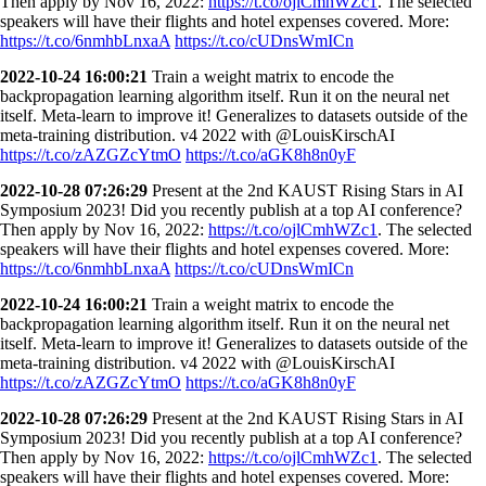
Then apply by Nov 16, 2022:
https://t.co/ojlCmhWZc1
. The selected
speakers will have their flights and hotel expenses covered. More:
https://t.co/6nmhbLnxaA
https://t.co/cUDnsWmICn
2022-10-24 16:00:21
Train a weight matrix to encode the
backpropagation learning algorithm itself. Run it on the neural net
itself. Meta-learn to improve it! Generalizes to datasets outside of the
meta-training distribution. v4 2022 with @LouisKirschAI
https://t.co/zAZGZcYtmO
https://t.co/aGK8h8n0yF
2022-10-28 07:26:29
Present at the 2nd KAUST Rising Stars in AI
Symposium 2023! Did you recently publish at a top AI conference?
Then apply by Nov 16, 2022:
https://t.co/ojlCmhWZc1
. The selected
speakers will have their flights and hotel expenses covered. More:
https://t.co/6nmhbLnxaA
https://t.co/cUDnsWmICn
2022-10-24 16:00:21
Train a weight matrix to encode the
backpropagation learning algorithm itself. Run it on the neural net
itself. Meta-learn to improve it! Generalizes to datasets outside of the
meta-training distribution. v4 2022 with @LouisKirschAI
https://t.co/zAZGZcYtmO
https://t.co/aGK8h8n0yF
2022-10-28 07:26:29
Present at the 2nd KAUST Rising Stars in AI
Symposium 2023! Did you recently publish at a top AI conference?
Then apply by Nov 16, 2022:
https://t.co/ojlCmhWZc1
. The selected
speakers will have their flights and hotel expenses covered. More: