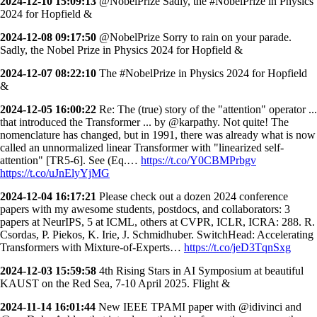
2024-12-10 15:09:13
@NobelPrize Sadly, the #NobelPrize in Physics
2024 for Hopfield &
2024-12-08 09:17:50
@NobelPrize Sorry to rain on your parade.
Sadly, the Nobel Prize in Physics 2024 for Hopfield &
2024-12-07 08:22:10
The #NobelPrize in Physics 2024 for Hopfield
&
2024-12-05 16:00:22
Re: The (true) story of the "attention" operator ...
that introduced the Transformer ... by @karpathy. Not quite! The
nomenclature has changed, but in 1991, there was already what is now
called an unnormalized linear Transformer with "linearized self-
attention" [TR5-6]. See (Eq.…
https://t.co/Y0CBMPrbgv
https://t.co/uJnElyYjMG
2024-12-04 16:17:21
Please check out a dozen 2024 conference
papers with my awesome students, postdocs, and collaborators: 3
papers at NeurIPS, 5 at ICML, others at CVPR, ICLR, ICRA: 288. R.
Csordas, P. Piekos, K. Irie, J. Schmidhuber. SwitchHead: Accelerating
Transformers with Mixture-of-Experts…
https://t.co/jeD3TqnSxg
2024-12-03 15:59:58
4th Rising Stars in AI Symposium at beautiful
KAUST on the Red Sea, 7-10 April 2025. Flight &
2024-11-14 16:01:44
New IEEE TPAMI paper with @idivinci and