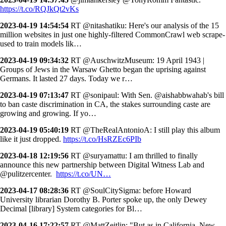
https://t.co/RQJkQt2vKs
2023-04-19 14:54:54
RT @nitashatiku: Here's our analysis of the 15
million websites in just one highly-filtered CommonCrawl web scrape-
used to train models lik…
2023-04-19 09:34:32
RT @AuschwitzMuseum: 19 April 1943 |
Groups of Jews in the Warsaw Ghetto began the uprising against
Germans. It lasted 27 days. Today we r…
2023-04-19 07:13:47
RT @sonipaul: With Sen. @aishabbwahab's bill
to ban caste discrimination in CA, the stakes surrounding caste are
growing and growing. If yo…
2023-04-19 05:40:19
RT @TheRealAntonioA: I still play this album
like it just dropped.
https://t.co/HsRZEc6PIb
2023-04-18 12:19:56
RT @suryamattu: I am thrilled to finally
announce this new partnership between Digital Witness Lab and
@pulitzercenter.
https://t.co/UN…
2023-04-17 08:28:36
RT @SoulCitySigma: before Howard
University librarian Dorothy B. Porter spoke up, the only Dewey
Decimal [library] System categories for Bl…
2023-04-16 17:22:57
RT @MattZeitlin: "But as in California, New