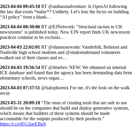
2023-04-04 09:45:18
RT @ambaonadventure: Is OpenAI following
the law that exists *today*? Unlikely. Let’s lose the focus on building
“AI policy” from a blank…
2023-04-04 08:30:06
RT @EJNetwork: "Structural racism in UK
newsrooms" is published today. New EJN report finds UK newsroom
practices continue to be exclusio…
2023-04-03 22:02:01
RT @shannonrwatts: Vanderbilt, Belmont and
Nashville high school students and @studentsdemand volunteers
walked out of their classes and ov…
2023-04-03 19:56:54
RT @dmehro: NEW: We obtained an internal
ICE database and found that the agency has been demanding data from
elementary schools, news organ…
2023-04-03 07:37:51
@halophoenix For me, it's the look on the walk
away
2023-03-31 20:09:18
“The onus of creating tools that are safe to use
should be on the companies that build and deploy generative systems,
which means that builders of these systems should be made
accountable for the outputs produced by their products.”
https://t.co/iEG2ueEBpS