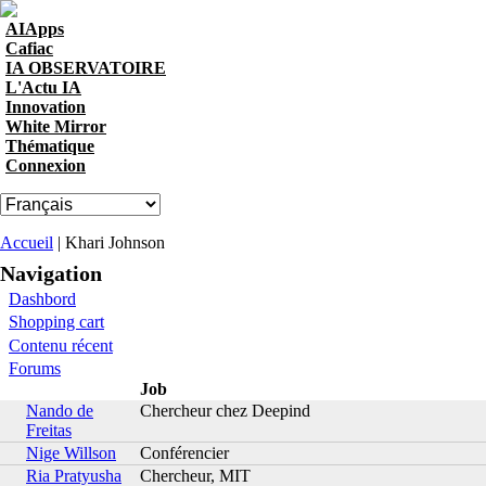
Skip to navigation
Aller au contenu principal
AIApps
Cafiac
IA OBSERVATOIRE
L'Actu IA
Innovation
White Mirror
Thématique
Connexion
Vous êtes ici
Accueil
| Khari Johnson
Navigation
Dashbord
Shopping cart
Contenu récent
Forums
Job
Nando de
Chercheur chez Deepind
Freitas
Nige Willson
Conférencier
Ria Pratyusha
Chercheur, MIT