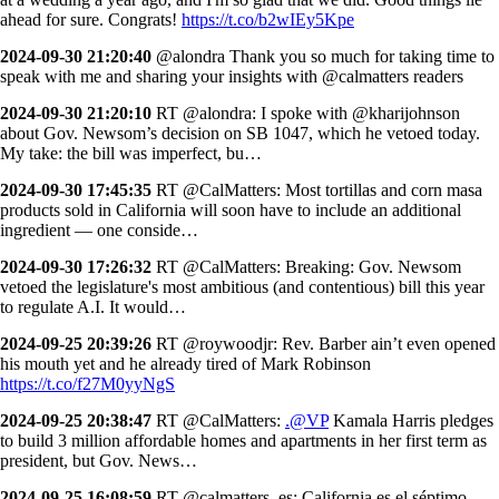
ahead for sure. Congrats!
https://t.co/b2wIEy5Kpe
2024-09-30 21:20:40
@alondra Thank you so much for taking time to
speak with me and sharing your insights with @calmatters readers
2024-09-30 21:20:10
RT @alondra: I spoke with @kharijohnson
about Gov. Newsom’s decision on SB 1047, which he vetoed today.
My take: the bill was imperfect, bu…
2024-09-30 17:45:35
RT @CalMatters: Most tortillas and corn masa
products sold in California will soon have to include an additional
ingredient — one conside…
2024-09-30 17:26:32
RT @CalMatters: Breaking: Gov. Newsom
vetoed the legislature's most ambitious (and contentious) bill this year
to regulate A.I. It would…
2024-09-25 20:39:26
RT @roywoodjr: Rev. Barber ain’t even opened
his mouth yet and he already tired of Mark Robinson
https://t.co/f27M0yyNgS
2024-09-25 20:38:47
RT @CalMatters:
.@VP
Kamala Harris pledges
to build 3 million affordable homes and apartments in her first term as
president, but Gov. News…
2024-09-25 16:08:59
RT @calmatters_es: California es el séptimo