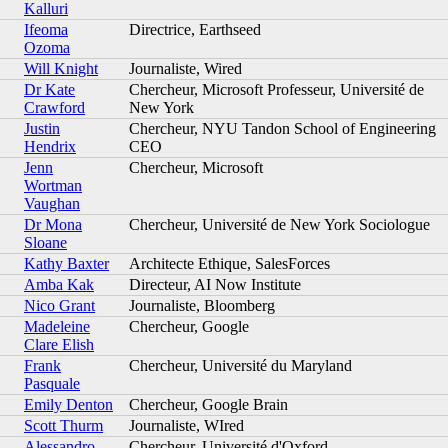
Kalluri
Ifeoma
Directrice, Earthseed
Ozoma
Will Knight
Journaliste, Wired
Dr Kate
Chercheur, Microsoft Professeur, Université de
Crawford
New York
Justin
Chercheur, NYU Tandon School of Engineering
Hendrix
CEO
Jenn
Chercheur, Microsoft
Wortman
Vaughan
Dr Mona
Chercheur, Université de New York Sociologue
Sloane
Kathy Baxter
Architecte Ethique, SalesForces
Amba Kak
Directeur, AI Now Institute
Nico Grant
Journaliste, Bloomberg
Madeleine
Chercheur, Google
Clare Elish
Frank
Chercheur, Université du Maryland
Pasquale
Emily Denton
Chercheur, Google Brain
Scott Thurm
Journaliste, WIred
Alessandro
Chercheur, Université d'Oxford