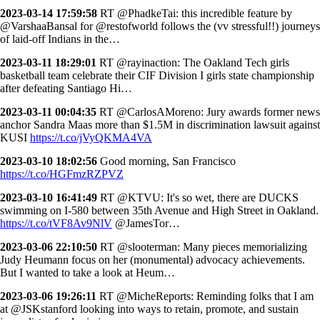
2023-03-14 17:59:58
RT @PhadkeTai: this incredible feature by
@VarshaaBansal for @restofworld follows the (vv stressful!!) journeys
of laid-off Indians in the…
2023-03-11 18:29:01
RT @rayinaction: The Oakland Tech girls
basketball team celebrate their CIF Division I girls state championship
after defeating Santiago Hi…
2023-03-11 00:04:35
RT @CarlosAMoreno: Jury awards former news
anchor Sandra Maas more than $1.5M in discrimination lawsuit against
KUSI
https://t.co/jVyQKMA4VA
2023-03-10 18:02:56
Good morning, San Francisco
https://t.co/HGFmzRZPVZ
2023-03-10 16:41:49
RT @KTVU: It's so wet, there are DUCKS
swimming on I-580 between 35th Avenue and High Street in Oakland.
https://t.co/tVF8Av9NlV
@JamesTor…
2023-03-06 22:10:50
RT @slooterman: Many pieces memorializing
Judy Heumann focus on her (monumental) advocacy achievements.
But I wanted to take a look at Heum…
2023-03-06 19:26:11
RT @MicheReports: Reminding folks that I am
at @JSKstanford looking into ways to retain, promote, and sustain