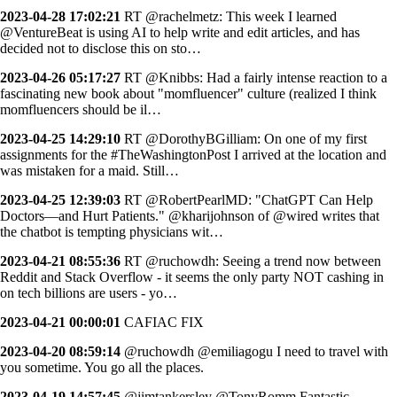
2023-04-28 17:02:21
RT @rachelmetz: This week I learned
⁦@VentureBeat⁩ is using AI to help write and edit articles, and has
decided not to disclose this on sto…
2023-04-26 05:17:27
RT @Knibbs: Had a fairly intense reaction to a
fascinating new book about "momfluencer" culture (realized I think
momfluencers should be il…
2023-04-25 14:29:10
RT @DorothyBGilliam: On one of my first
assignments for the #TheWashingtonPost I arrived at the location and
was mistaken for a maid. Still…
2023-04-25 12:39:03
RT @RobertPearlMD: "ChatGPT Can Help
Doctors—and Hurt Patients." @kharijohnson of @wired writes that
the chatbot is tempting physicians wit…
2023-04-21 08:55:36
RT @ruchowdh: Seeing a trend now between
Reddit and Stack Overflow - it seems the only party NOT cashing in
on tech billions are users - yo…
2023-04-21 00:00:01
CAFIAC FIX
2023-04-20 08:59:14
@ruchowdh @emiliagogu I need to travel with
you sometime. You go all the places.
2023-04-19 14:57:45
@jimtankersley @TonyRomm Fantastic.