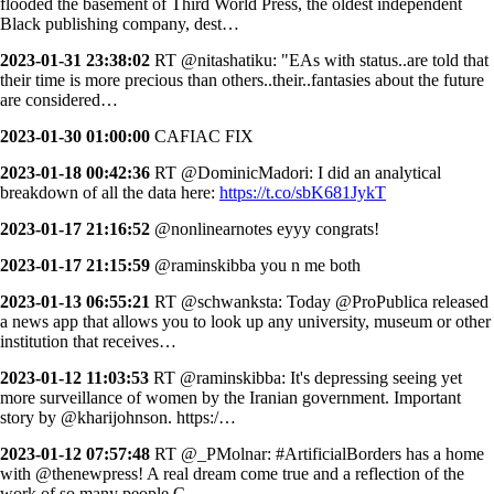
flooded the basement of Third World Press, the oldest independent
Black publishing company, dest…
2023-01-31 23:38:02
RT @nitashatiku: "EAs with status..are told that
their time is more precious than others..their..fantasies about the future
are considered…
2023-01-30 01:00:00
CAFIAC FIX
2023-01-18 00:42:36
RT @DominicMadori: I did an analytical
breakdown of all the data here:
https://t.co/sbK681JykT
2023-01-17 21:16:52
@nonlinearnotes eyyy congrats!
2023-01-17 21:15:59
@raminskibba you n me both
2023-01-13 06:55:21
RT @schwanksta: Today @ProPublica released
a news app that allows you to look up any university, museum or other
institution that receives…
2023-01-12 11:03:53
RT @raminskibba: It's depressing seeing yet
more surveillance of women by the Iranian government. Important
story by @kharijohnson. https:/…
2023-01-12 07:57:48
RT @_PMolnar: #ArtificialBorders has a home
with @thenewpress! A real dream come true and a reflection of the
work of so many people C…