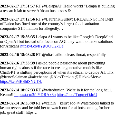
2023-02-17 17:51:57
RT @LelapaAI: Hello world "Lelapa is building
a research lab to serve African businesses &
2023-02-17 17:12:56
RT @LaurenKGurley: BREAKING: The Dept
of Labor has fined one of the country's largest food sanitation
companies $1.5 million for allegedly…
2023-02-17 15:56:35
Lelapa AI wants to be like Google’s DeepMind
or OpenAI but instead of a focus on AGI they want to make solutions
for Africans
https://t.co/bYgUOU2kUe
2023-02-16 18:08:28
RT @nitashatiku: clears throat, respectfully
2023-02-16 17:33:39
I asked people passionate about preventing
human rights abuses if the race to create generative models like
ChatGPT is shifting perceptions of when it’s ethical to deploy AI. Thx
@IreneSolaiman @alexhanna @AlexTamkin @HickokMerve
https://t.co/4K4bfSNUDk
2023-02-14 18:07:33
RT @wiredunion: We're in it for the long haul,
Keanu!!
https://t.co/3fhYDRAx8o
https://t.co/tTqgmeQ4qU
2023-02-14 16:35:49
RT @caitlin__kelly: soo @WaterSlicer talked to
keanu reeves and he told her to watch out for ai bots coming for her
job. great stuff! https…