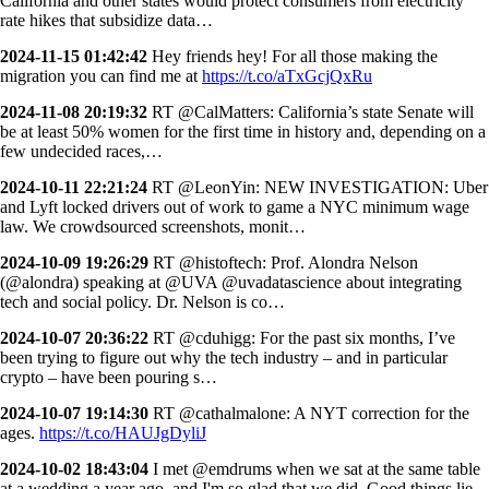
California and other states would protect consumers from electricity
rate hikes that subsidize data…
2024-11-15 01:42:42
Hey friends hey! For all those making the
migration you can find me at
https://t.co/aTxGcjQxRu
2024-11-08 20:19:32
RT @CalMatters: California’s state Senate will
be at least 50% women for the first time in history and, depending on a
few undecided races,…
2024-10-11 22:21:24
RT @LeonYin: NEW INVESTIGATION: Uber
and Lyft locked drivers out of work to game a NYC minimum wage
law. We crowdsourced screenshots, monit…
2024-10-09 19:26:29
RT @histoftech: Prof. Alondra Nelson
(@alondra) speaking at @UVA @uvadatascience about integrating
tech and social policy. Dr. Nelson is co…
2024-10-07 20:36:22
RT @cduhigg: For the past six months, I’ve
been trying to figure out why the tech industry – and in particular
crypto – have been pouring s…
2024-10-07 19:14:30
RT @cathalmalone: A NYT correction for the
ages.
https://t.co/HAUJgDyliJ
2024-10-02 18:43:04
I met @emdrums when we sat at the same table
at a wedding a year ago, and I'm so glad that we did. Good things lie