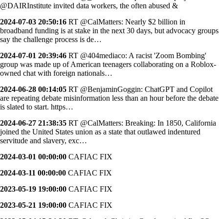
@DAIRInstitute invited data workers, the often abused &
2024-07-03 20:50:16
RT @CalMatters: Nearly $2 billion in
broadband funding is at stake in the next 30 days, but advocacy groups
say the challenge process is de…
2024-07-01 20:39:46
RT @404mediaco: A racist 'Zoom Bombing'
group was made up of American teenagers collaborating on a Roblox-
owned chat with foreign nationals…
2024-06-28 00:14:05
RT @BenjaminGoggin: ChatGPT and Copilot
are repeating debate misinformation less than an hour before the debate
is slated to start. https…
2024-06-27 21:38:35
RT @CalMatters: Breaking: In 1850, California
joined the United States union as a state that outlawed indentured
servitude and slavery, exc…
2024-03-01 00:00:00
CAFIAC FIX
2024-03-11 00:00:00
CAFIAC FIX
2023-05-19 19:00:00
CAFIAC FIX
2023-05-21 19:00:00
CAFIAC FIX