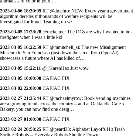
journalists of color in journ…
2023-03-06 18:30:05
RT @dmehro: NEW: Every year a government
algorithm decides if thousands of welfare recipients will be
investigated for fraud. Teaming up w/…
2023-03-05 17:28:28
@mckelmer The OGs are why I wanted to be a
firefighter when I was a little kid
2023-03-05 16:22:59
RT @mmitchell_ai: The new Misalignment
Museum in San Francisco (just down the street from OpenAI)
showcases a future where AI has killed of…
2023-03-05 15:22:11
@_KarenHao Just wow.
2023-03-05 10:00:00
CAFIAC FIX
2023-03-02 22:00:00
CAFIAC FIX
2023-02-27 21:35:44
RT @rachaelmyrow: Book vending machines
are a growing trend across the country – and at Oaklandia Cafe x
Bakery, you can now find one desig…
2023-02-27 01:00:00
CAFIAC FIX
2023-02-24 20:58:25
RT @peard33: Alphabet Layoffs Hit Trash-
Sorting Robots -- Everyday Robots Shutting Down