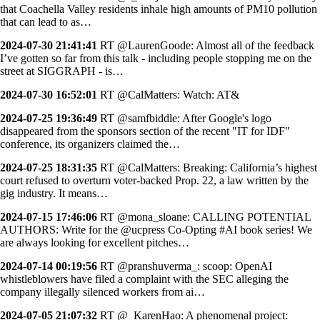
that Coachella Valley residents inhale high amounts of PM10 pollution
that can lead to as…
2024-07-30 21:41:41
RT @LaurenGoode: Almost all of the feedback
I’ve gotten so far from this talk - including people stopping me on the
street at SIGGRAPH - is…
2024-07-30 16:52:01
RT @CalMatters: Watch: AT&
2024-07-25 19:36:49
RT @samfbiddle: After Google's logo
disappeared from the sponsors section of the recent "IT for IDF"
conference, its organizers claimed the…
2024-07-25 18:31:35
RT @CalMatters: Breaking: California’s highest
court refused to overturn voter-backed Prop. 22, a law written by the
gig industry. It means…
2024-07-15 17:46:06
RT @mona_sloane: CALLING POTENTIAL
AUTHORS: Write for the @ucpress Co-Opting #AI book series! We
are always looking for excellent pitches…
2024-07-14 00:19:56
RT @pranshuverma_: scoop: OpenAI
whistleblowers have filed a complaint with the SEC alleging the
company illegally silenced workers from ai…
2024-07-05 21:07:32
RT @_KarenHao: A phenomenal project: