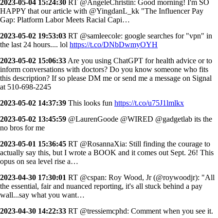
2023-05-04 15:24:30
RT @AngeleChristin: Good morning! I'm SO
HAPPY that our article with @YingdanL_kk "The Influencer Pay
Gap: Platform Labor Meets Racial Capi…
2023-05-02 19:53:03
RT @samleecole: google searches for "vpn" in
the last 24 hours.... lol
https://t.co/DNbDwmyOYH
2023-05-02 15:06:33
Are you using ChatGPT for health advice or to
inform conversations with doctors? Do you know someone who fits
this description? If so please DM me or send me a message on Signal
at 510-698-2245
2023-05-02 14:37:39
This looks fun
https://t.co/u75J1lmlkx
2023-05-02 13:45:59
@LaurenGoode @WIRED @gadgetlab its the
no bros for me
2023-05-01 15:36:45
RT @RosannaXia: Still finding the courage to
actually say this, but I wrote a BOOK and it comes out Sept. 26! This
opus on sea level rise a…
2023-04-30 17:30:01
RT @cspan: Roy Wood, Jr (@roywoodjr): "All
the essential, fair and nuanced reporting, it's all stuck behind a pay
wall...say what you want…
2023-04-30 14:22:33
RT @tressiemcphd: Comment when you see it.