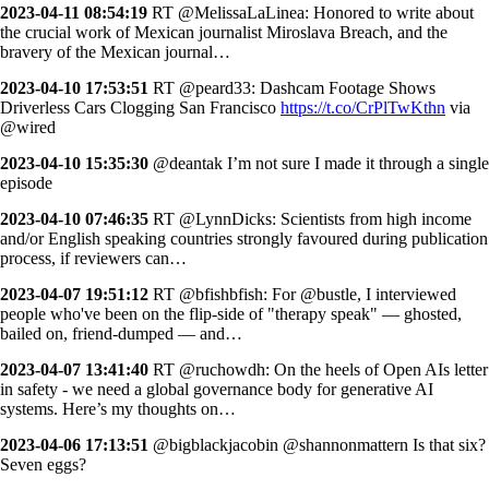
2023-04-11 08:54:19
RT @MelissaLaLinea: Honored to write about
the crucial work of Mexican journalist Miroslava Breach, and the
bravery of the Mexican journal…
2023-04-10 17:53:51
RT @peard33: Dashcam Footage Shows
Driverless Cars Clogging San Francisco
https://t.co/CrPlTwKthn
via
@wired
2023-04-10 15:35:30
@deantak I’m not sure I made it through a single
episode
2023-04-10 07:46:35
RT @LynnDicks: Scientists from high income
and/or English speaking countries strongly favoured during publication
process, if reviewers can…
2023-04-07 19:51:12
RT @bfishbfish: For @bustle, I interviewed
people who've been on the flip-side of "therapy speak" — ghosted,
bailed on, friend-dumped — and…
2023-04-07 13:41:40
RT @ruchowdh: On the heels of Open AIs letter
in safety - we need a global governance body for generative AI
systems. Here’s my thoughts on…
2023-04-06 17:13:51
@bigblackjacobin @shannonmattern Is that six?
Seven eggs?