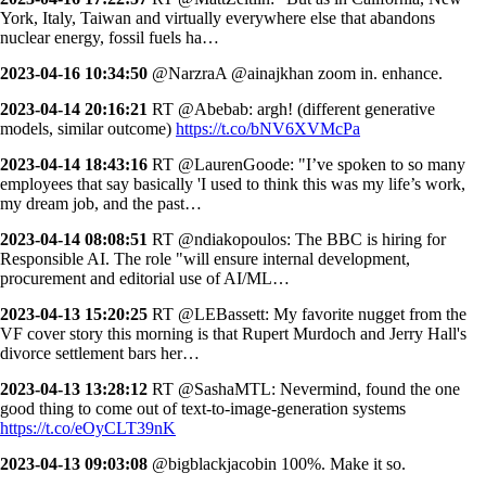
York, Italy, Taiwan and virtually everywhere else that abandons
nuclear energy, fossil fuels ha…
2023-04-16 10:34:50
@NarzraA @ainajkhan zoom in. enhance.
2023-04-14 20:16:21
RT @Abebab: argh! (different generative
models, similar outcome)
https://t.co/bNV6XVMcPa
2023-04-14 18:43:16
RT @LaurenGoode: "I’ve spoken to so many
employees that say basically 'I used to think this was my life’s work,
my dream job, and the past…
2023-04-14 08:08:51
RT @ndiakopoulos: The BBC is hiring for
Responsible AI. The role "will ensure internal development,
procurement and editorial use of AI/ML…
2023-04-13 15:20:25
RT @LEBassett: My favorite nugget from the
VF cover story this morning is that Rupert Murdoch and Jerry Hall's
divorce settlement bars her…
2023-04-13 13:28:12
RT @SashaMTL: Nevermind, found the one
good thing to come out of text-to-image-generation systems
https://t.co/eOyCLT39nK
2023-04-13 09:03:08
@bigblackjacobin 100%. Make it so.