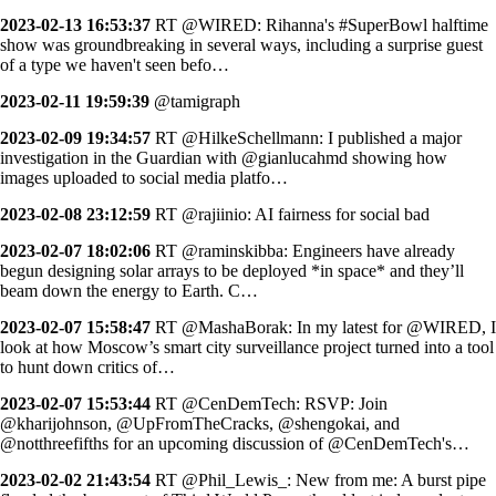
2023-02-13 16:53:37
RT @WIRED: Rihanna's #SuperBowl halftime
show was groundbreaking in several ways, including a surprise guest
of a type we haven't seen befo…
2023-02-11 19:59:39
@tamigraph
2023-02-09 19:34:57
RT @HilkeSchellmann: I published a major
investigation in the Guardian with @gianlucahmd showing how
images uploaded to social media platfo…
2023-02-08 23:12:59
RT @rajiinio: AI fairness for social bad
2023-02-07 18:02:06
RT @raminskibba: Engineers have already
begun designing solar arrays to be deployed *in space* and they’ll
beam down the energy to Earth. C…
2023-02-07 15:58:47
RT @MashaBorak: In my latest for @WIRED, I
look at how Moscow’s smart city surveillance project turned into a tool
to hunt down critics of…
2023-02-07 15:53:44
RT @CenDemTech: RSVP: Join
@kharijohnson, @UpFromTheCracks, @shengokai, and
@notthreefifths for an upcoming discussion of @CenDemTech's…
2023-02-02 21:43:54
RT @Phil_Lewis_: New from me: A burst pipe