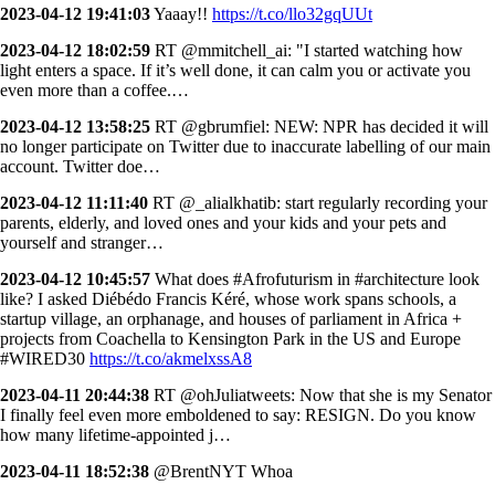
2023-04-12 19:41:03
Yaaay!!
https://t.co/llo32gqUUt
2023-04-12 18:02:59
RT @mmitchell_ai: "I started watching how
light enters a space. If it’s well done, it can calm you or activate you
even more than a coffee.…
2023-04-12 13:58:25
RT @gbrumfiel: NEW: NPR has decided it will
no longer participate on Twitter due to inaccurate labelling of our main
account. Twitter doe…
2023-04-12 11:11:40
RT @_alialkhatib: start regularly recording your
parents, elderly, and loved ones and your kids and your pets and
yourself and stranger…
2023-04-12 10:45:57
What does #Afrofuturism in #architecture look
like? I asked Diébédo Francis Kéré, whose work spans schools, a
startup village, an orphanage, and houses of parliament in Africa +
projects from Coachella to Kensington Park in the US and Europe
#WIRED30
https://t.co/akmelxssA8
2023-04-11 20:44:38
RT @ohJuliatweets: Now that she is my Senator
I finally feel even more emboldened to say: RESIGN. Do you know
how many lifetime-appointed j…
2023-04-11 18:52:38
@BrentNYT Whoa