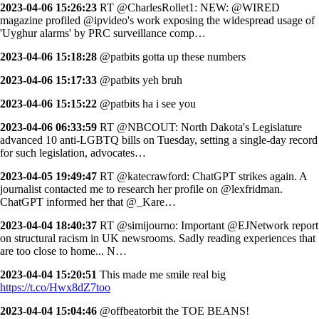
2023-04-06 15:26:23
RT @CharlesRollet1: NEW: @WIRED
magazine profiled @ipvideo's work exposing the widespread usage of
'Uyghur alarms' by PRC surveillance comp…
2023-04-06 15:18:28
@patbits gotta up these numbers
2023-04-06 15:17:33
@patbits yeh bruh
2023-04-06 15:15:22
@patbits ha i see you
2023-04-06 06:33:59
RT @NBCOUT: North Dakota's Legislature
advanced 10 anti-LGBTQ bills on Tuesday, setting a single-day record
for such legislation, advocates…
2023-04-05 19:49:47
RT @katecrawford: ChatGPT strikes again. A
journalist contacted me to research her profile on @lexfridman.
ChatGPT informed her that @_Kare…
2023-04-04 18:40:37
RT @simijourno: Important @EJNetwork report
on structural racism in UK newsrooms. Sadly reading experiences that
are too close to home... N…
2023-04-04 15:20:51
This made me smile real big
https://t.co/Hwx8dZ7too
2023-04-04 15:04:46
@offbeatorbit the TOE BEANS!