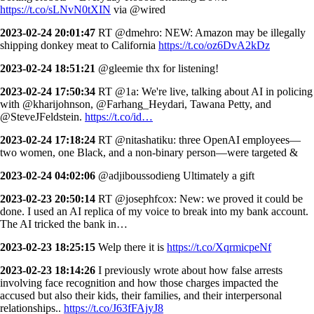
https://t.co/sLNvN0tXIN
via @wired
2023-02-24 20:01:47
RT @dmehro: NEW: Amazon may be illegally
shipping donkey meat to California
https://t.co/oz6DvA2kDz
2023-02-24 18:51:21
@gleemie thx for listening!
2023-02-24 17:50:34
RT @1a: We're live, talking about AI in policing
with @kharijohnson, @Farhang_Heydari, Tawana Petty, and
@SteveJFeldstein.
https://t.co/id…
2023-02-24 17:18:24
RT @nitashatiku: three OpenAI employees—
two women, one Black, and a non-binary person—were targeted &
2023-02-24 04:02:06
@adjiboussodieng Ultimately a gift
2023-02-23 20:50:14
RT @josephfcox: New: we proved it could be
done. I used an AI replica of my voice to break into my bank account.
The AI tricked the bank in…
2023-02-23 18:25:15
Welp there it is
https://t.co/XqrmicpeNf
2023-02-23 18:14:26
I previously wrote about how false arrests
involving face recognition and how those charges impacted the
accused but also their kids, their families, and their interpersonal
relationships..
https://t.co/J63fFAjyJ8