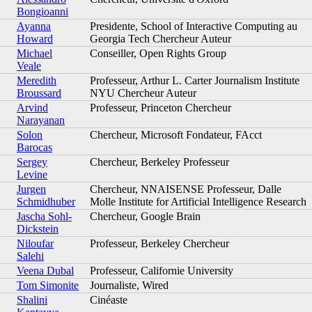
Bongioanni
Ayanna
Presidente, School of Interactive Computing au
Howard
Georgia Tech Chercheur Auteur
Michael
Conseiller, Open Rights Group
Veale
Meredith
Professeur, Arthur L. Carter Journalism Institute
Broussard
NYU Chercheur Auteur
Arvind
Professeur, Princeton Chercheur
Narayanan
Solon
Chercheur, Microsoft Fondateur, FAcct
Barocas
Sergey
Chercheur, Berkeley Professeur
Levine
Jurgen
Chercheur, NNAISENSE Professeur, Dalle
Schmidhuber
Molle Institute for Artificial Intelligence Research
Jascha Sohl-
Chercheur, Google Brain
Dickstein
Niloufar
Professeur, Berkeley Chercheur
Salehi
Veena Dubal
Professeur, Californie University
Tom Simonite
Journaliste, Wired
Shalini
Cinéaste