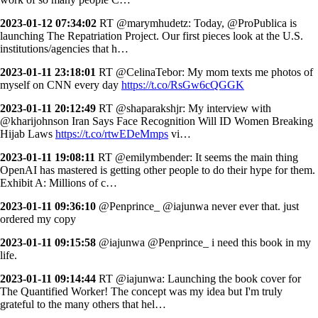
2023-01-12 07:34:02
RT @marymhudetz: Today, @ProPublica is
launching The Repatriation Project. Our first pieces look at the U.S.
institutions/agencies that h…
2023-01-11 23:18:01
RT @CelinaTebor: My mom texts me photos of
myself on CNN every day
https://t.co/RsGw6cQGGK
2023-01-11 20:12:49
RT @shaparakshjr: My interview with
@kharijohnson Iran Says Face Recognition Will ID Women Breaking
Hijab Laws
https://t.co/rtwEDeMmps
vi…
2023-01-11 19:08:11
RT @emilymbender: It seems the main thing
OpenAI has mastered is getting other people to do their hype for them.
Exhibit A: Millions of c…
2023-01-11 09:36:10
@Penprince_ @iajunwa never ever that. just
ordered my copy
2023-01-11 09:15:58
@iajunwa @Penprince_ i need this book in my
life.
2023-01-11 09:14:44
RT @iajunwa: Launching the book cover for
The Quantified Worker! The concept was my idea but I'm truly
grateful to the many others that hel…