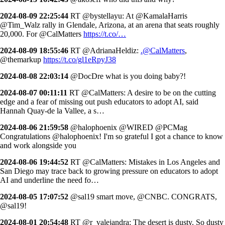
2024-08-09 22:25:44
RT @bystellayu: At @KamalaHarris
@Tim_Walz rally in Glendale, Arizona, at an arena that seats roughly
20,000. For @CalMatters
https://t.co/…
2024-08-09 18:55:46
RT @AdrianaHeldiz:
.@CalMatters
,
@themarkup
https://t.co/gl1eRpyJ38
2024-08-08 22:03:14
@DocDre what is you doing baby?!
2024-08-07 00:11:11
RT @CalMatters: A desire to be on the cutting
edge and a fear of missing out push educators to adopt AI, said
Hannah Quay-de la Vallee, a s…
2024-08-06 21:59:58
@halophoenix @WIRED @PCMag
Congratulations @halophoenix! I'm so grateful I got a chance to know
and work alongside you
2024-08-06 19:44:52
RT @CalMatters: Mistakes in Los Angeles and
San Diego may trace back to growing pressure on educators to adopt
AI and underline the need fo…
2024-08-05 17:07:52
@sal19 smart move, @CNBC. CONGRATS,
@sal19!
2024-08-01 20:54:48
RT @r_valejandra: The desert is dusty. So dusty