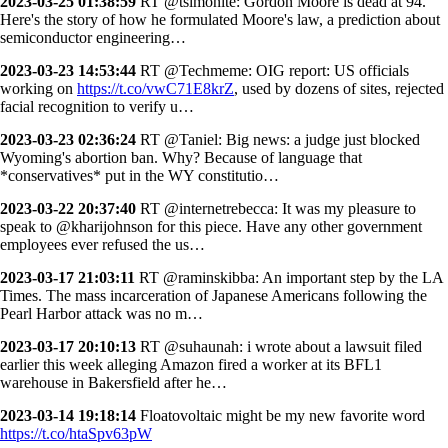
2023-03-25 01:38:59
RT @tsimonite: Gordon Moore is dead at 94.
Here's the story of how he formulated Moore's law, a prediction about
semiconductor engineering…
2023-03-23 14:53:44
RT @Techmeme: OIG report: US officials
working on
https://t.co/vwC71E8krZ
, used by dozens of sites, rejected
facial recognition to verify u…
2023-03-23 02:36:24
RT @Taniel: Big news: a judge just blocked
Wyoming's abortion ban. Why? Because of language that
*conservatives* put in the WY constitutio…
2023-03-22 20:37:40
RT @internetrebecca: It was my pleasure to
speak to @kharijohnson for this piece. Have any other government
employees ever refused the us…
2023-03-17 21:03:11
RT @raminskibba: An important step by the LA
Times. The mass incarceration of Japanese Americans following the
Pearl Harbor attack was no m…
2023-03-17 20:10:13
RT @suhaunah: i wrote about a lawsuit filed
earlier this week alleging Amazon fired a worker at its BFL1
warehouse in Bakersfield after he…
2023-03-14 19:18:14
Floatovoltaic might be my new favorite word
https://t.co/htaSpv63pW