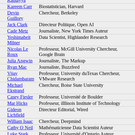
Kantayya
Kareem Carr
Biostatistician, Harvard
Devin
Chercheur, Berkeley
Guillory
Jack Clark
Directeur Politique, Open AI
Cade Metz
Journaliste, New York Times Auteur
Yeshimabeit
Data Scientist, Highlander Research
Milner
Nicolas Le
Professeur, McGill University Chercheur,
Roux
Google Brain
Julia Angwin
Journaliste, The Markup
Ryan Mac
Journaliste, Buzzfeed
Vijay
Professeur, University duTexas Chercheur,
Chidambaram
VMware Research
Michael
Chercheur, Boise State University
Ekstrand
Casey Fiesler
Professeur, Université de Boulder
Mar Hicks
Professeur, iIllinois Institute of Technology
Gideon
Directeur Editorial, Wired
Lichfield
William Isaac
Chercheur, Deepmind
Cathy O Neil
Mathématicienne Data Scientist Auteur
Luke Stark
Professeur, Université d'Ontario Auteur