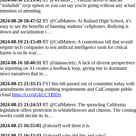
"inshallah" rsvp option so you can say you're going without any actual
intention of attending
2024-08-20 18:47:52
RT @CalMatters: At Bullard High School, it’s
easy to see the benefits of banning students’ cellphones. Bullying is
down and socialization i…
2024-08-19 21:15:49
RT @CalMatters: A contentious bill that would
require tech companies to test artificial intelligence tools for critical
harms is on its way…
2024-08-16 18:40:31
RT @datasociety: A lack of diverse perspectives
in reporting on AI creates a feedback loop, giving rise to dominant
news narratives that in…
2024-08-15 21:35:15
FYI this bill passed out of committee today with
amendments involving auditing requirements and CalCompute public
cloud
https://t.co/qGkLCTBlDx
2024-08-15 21:24:53
RT @CalMatters: The sprawling California
legislation offers protection to whistleblowers and citizens. The coming
weeks could decide its fa…
2024-08-15 16:55:01
@akoseff well there it is.
2024-08-15 16:42:43
@akoseff who did this and why?