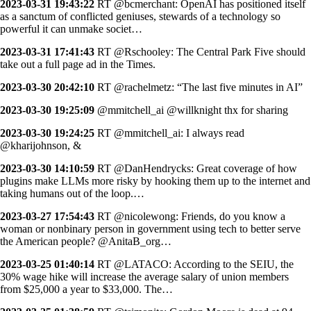
2023-03-31 19:43:22
RT @bcmerchant: OpenAI has positioned itself
as a sanctum of conflicted geniuses, stewards of a technology so
powerful it can unmake societ…
2023-03-31 17:41:43
RT @Rschooley: The Central Park Five should
take out a full page ad in the Times.
2023-03-30 20:42:10
RT @rachelmetz: “The last five minutes in AI”
2023-03-30 19:25:09
@mmitchell_ai @willknight thx for sharing
2023-03-30 19:24:25
RT @mmitchell_ai: I always read
@kharijohnson, &
2023-03-30 14:10:59
RT @DanHendrycks: Great coverage of how
plugins make LLMs more risky by hooking them up to the internet and
taking humans out of the loop.…
2023-03-27 17:54:43
RT @nicolewong: Friends, do you know a
woman or nonbinary person in government using tech to better serve
the American people? @AnitaB_org…
2023-03-25 01:40:14
RT @LATACO: According to the SEIU, the
30% wage hike will increase the average salary of union members
from $25,000 a year to $33,000. The…