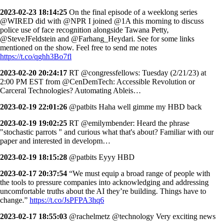
2023-02-23 18:14:25
On the final episode of a weeklong series
@WIRED did with @NPR I joined @1A this morning to discuss
police use of face recognition alongside Tawana Petty,
@SteveJFeldstein and @Farhang_Heydari. See for some links
mentioned on the show. Feel free to send me notes
https://t.co/qghh3Bo7fl
2023-02-20 20:24:17
RT @congressfellows: Tuesday (2/21/23) at
2:00 PM EST from @CenDemTech: Accessible Revolution or
Carceral Technologies? Automating Ableis…
2023-02-19 22:01:26
@patbits Haha well gimme my HBD back
2023-02-19 19:02:25
RT @emilymbender: Heard the phrase
"stochastic parrots " and curious what that's about? Familiar with our
paper and interested in developm…
2023-02-19 18:15:28
@patbits Eyyy HBD
2023-02-17 20:37:54
“We must equip a broad range of people with
the tools to pressure companies into acknowledging and addressing
uncomfortable truths about the AI they’re building. Things have to
change.”
https://t.co/JsPFPA3hq6
2023-02-17 18:55:03
@rachelmetz @technology Very exciting news