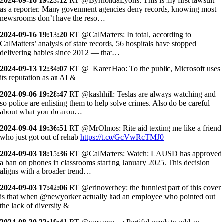
2024-09-16 19:23:12
RT @ByrhondaLyons: This is my first lawsuit
as a reporter. Many govenment agencies deny records, knowing most
newsrooms don’t have the reso…
2024-09-16 19:13:20
RT @CalMatters: In total, according to
CalMatters’ analysis of state records, 56 hospitals have stopped
delivering babies since 2012 — that…
2024-09-13 12:34:07
RT @_KarenHao: To the public, Microsoft uses
its reputation as an AI &
2024-09-06 19:28:47
RT @kashhill: Teslas are always watching and
so police are enlisting them to help solve crimes. Also do be careful
about what you do arou…
2024-09-04 19:36:51
RT @MrOlmos: Rite aid texting me like a friend
who just got out of rehab
https://t.co/GcVwRcTMJ0
2024-09-03 18:15:36
RT @CalMatters: Watch: LAUSD has approved
a ban on phones in classrooms starting January 2025. This decision
aligns with a broader trend…
2024-09-03 17:42:06
RT @erinoverbey: the funniest part of this cover
is that when @newyorker actually had an employee who pointed out
the lack of diversity &
2024-08-30 23:19:41
RT @wesamo__: Partiful needs to add an