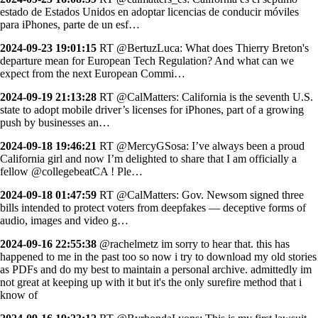
estado de Estados Unidos en adoptar licencias de conducir móviles
para iPhones, parte de un esf…
2024-09-23 19:01:15
RT @BertuzLuca: What does Thierry Breton's
departure mean for European Tech Regulation? And what can we
expect from the next European Commi…
2024-09-19 21:13:28
RT @CalMatters: California is the seventh U.S.
state to adopt mobile driver’s licenses for iPhones, part of a growing
push by businesses an…
2024-09-18 19:46:21
RT @MercyGSosa: I’ve always been a proud
California girl and now I’m delighted to share that I am officially a
fellow @collegebeatCA ! Ple…
2024-09-18 01:47:59
RT @CalMatters: Gov. Newsom signed three
bills intended to protect voters from deepfakes — deceptive forms of
audio, images and video g…
2024-09-16 22:55:38
@rachelmetz im sorry to hear that. this has
happened to me in the past too so now i try to download my old stories
as PDFs and do my best to maintain a personal archive. admittedly im
not great at keeping up with it but it's the only surefire method that i
know of