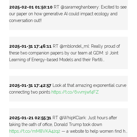
2025-02-01 01:50:10
RT @sarameghanbeery: Excited to see
our paper on how generative AI could impact ecology and
conversation out!!
2025-01-31 17:46:11
RT @mblondel_ml: Really proud of
these two companion papers by our team at GDM: 1) Joint
Learning of Energy-based Models and their Partiti…
2025-01-31 17:42:57
Look at that amazing exponential curve
connecting two points
https://t.co/6vvmjwf4FZ
2025-01-21 02:55:31
RT @WhipKClark: Just hours after
taking the oath of office, Donald Trump took down
https://t.co/mM8VKA42q2
— a website to help women find h…