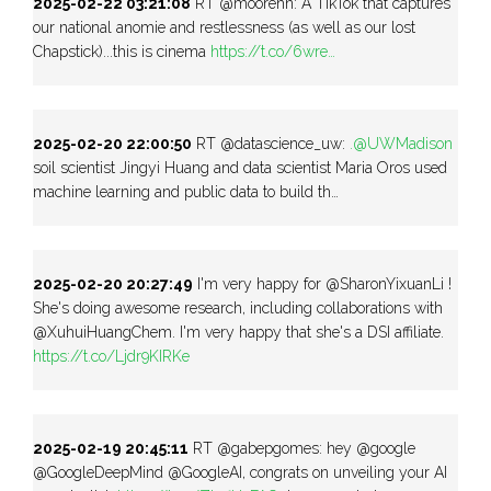
2025-02-22 03:21:08
RT @moorehn: A TikTok that captures
our national anomie and restlessness (as well as our lost
Chapstick)...this is cinema
https://t.co/6wre…
2025-02-20 22:00:50
RT @datascience_uw:
.@UWMadison
soil scientist Jingyi Huang and data scientist Maria Oros used
machine learning and public data to build th…
2025-02-20 20:27:49
I'm very happy for @SharonYixuanLi !
She's doing awesome research, including collaborations with
@XuhuiHuangChem. I'm very happy that she's a DSI affiliate.
https://t.co/Ljdr9KIRKe
2025-02-19 20:45:11
RT @gabepgomes: hey @google
@GoogleDeepMind @GoogleAI, congrats on unveiling your AI