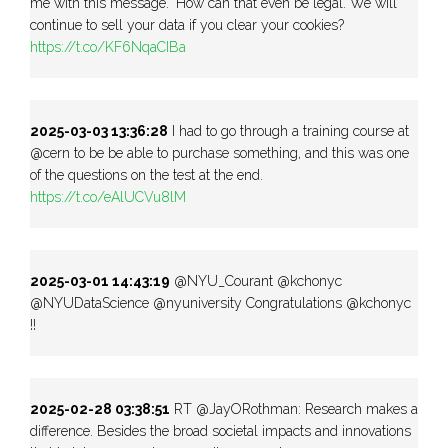
me with this message." How can that even be legal. We will
continue to sell your data if you clear your cookies?
https://t.co/KF6NqaCIBa
2025-03-03 13:36:28
I had to go through a training course at
@cern to be be able to purchase something, and this was one
of the questions on the test at the end.
https://t.co/eAlUCVu8lM
2025-03-01 14:43:19
@NYU_Courant @kchonyc
@NYUDataScience @nyuniversity Congratulations @kchonyc
!!
2025-02-28 03:38:51
RT @JayORothman: Research makes a
difference. Besides the broad societal impacts and innovations