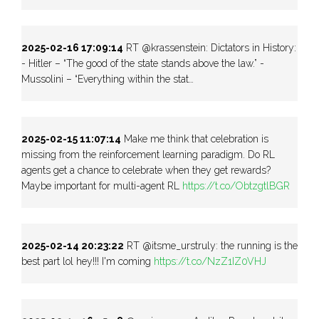
2025-02-16 17:09:14
RT @krassenstein: Dictators in History:
- Hitler – “The good of the state stands above the law.” -
Mussolini – “Everything within the stat…
2025-02-15 11:07:14
Make me think that celebration is
missing from the reinforcement learning paradigm. Do RL
agents get a chance to celebrate when they get rewards?
Maybe important for multi-agent RL
https://t.co/ObtzgtlBGR
2025-02-14 20:23:22
RT @itsme_urstruly: the running is the
best part lol hey!!! I'm coming
https://t.co/NzZ1IZ0VHJ