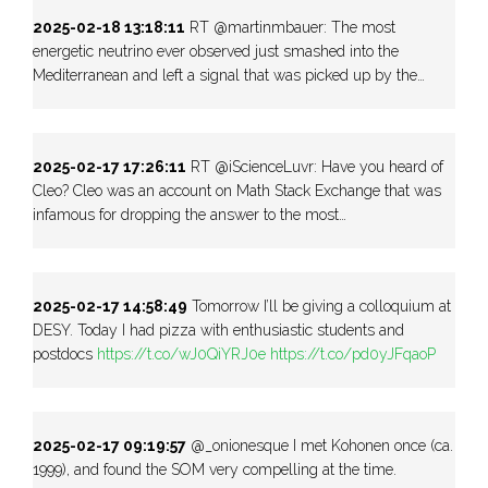
2025-02-18 13:18:11
RT @martinmbauer: The most
energetic neutrino ever observed just smashed into the
Mediterranean and left a signal that was picked up by the…
2025-02-17 17:26:11
RT @iScienceLuvr: Have you heard of
Cleo? Cleo was an account on Math Stack Exchange that was
infamous for dropping the answer to the most…
2025-02-17 14:58:49
Tomorrow I’ll be giving a colloquium at
DESY. Today I had pizza with enthusiastic students and
postdocs
https://t.co/wJ0QiYRJ0e
https://t.co/pd0yJFqaoP
2025-02-17 09:19:57
@_onionesque I met Kohonen once (ca.
1999), and found the SOM very compelling at the time.