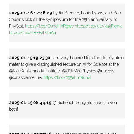
2025-01-16 12:48:29
Lydia Brenner, Louis Lyons, and Bob
Cousins kick off the symposium for the 25th anniversary of
PhyStat.
https://t.co/QwrdHnRgwv
https://t.co/uLVk9kP3mk
https://t.co/xBFBfLGnAu
2025-01-15 19:23:30
I am very honored to return to my alma
mater to give a distinguished lecture on AI for Science at the
@RiceKenKennedy Institute. @UWMadPhysics @uwcdis
@datascience_uw
https://t.co/295ehm8unZ
2025-01-15 08:44:19
@tdietterich Congratulations to you
both!