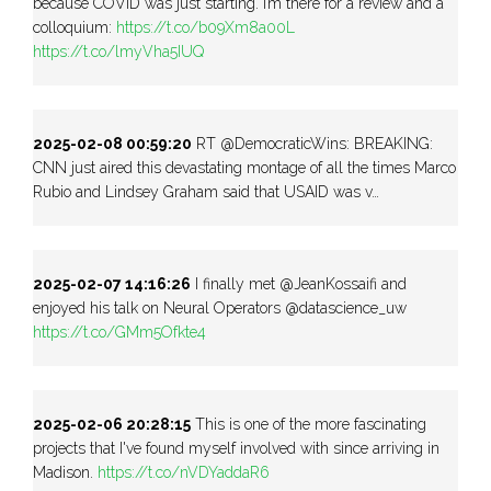
because COVID was just starting. I’m there for a review and a
colloquium:
https://t.co/b09Xm8a00L
https://t.co/lmyVha5IUQ
2025-02-08 00:59:20
RT @DemocraticWins: BREAKING:
CNN just aired this devastating montage of all the times Marco
Rubio and Lindsey Graham said that USAID was v…
2025-02-07 14:16:26
I finally met @JeanKossaifi and
enjoyed his talk on Neural Operators @datascience_uw
https://t.co/GMm5Ofkte4
2025-02-06 20:28:15
This is one of the more fascinating
projects that I've found myself involved with since arriving in
Madison.
https://t.co/nVDYaddaR6