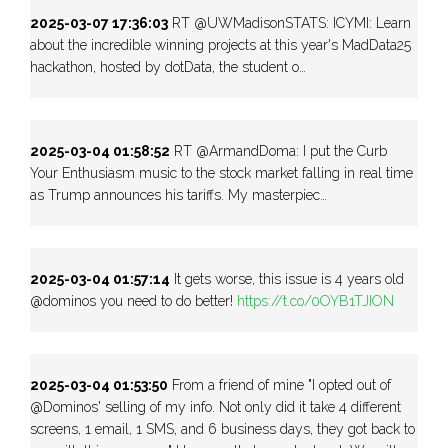
2025-03-07 17:36:03
RT @UWMadisonSTATS: ICYMI: Learn
about the incredible winning projects at this year's MadData25
hackathon, hosted by dotData, the student o…
2025-03-04 01:58:52
RT @ArmandDoma: I put the Curb
Your Enthusiasm music to the stock market falling in real time
as Trump announces his tariffs. My masterpiec…
2025-03-04 01:57:14
It gets worse, this issue is 4 years old
@dominos you need to do better!
https://t.co/0OYB1TJION
2025-03-04 01:53:50
From a friend of mine "I opted out of
@Dominos' selling of my info. Not only did it take 4 different
screens, 1 email, 1 SMS, and 6 business days, they got back to