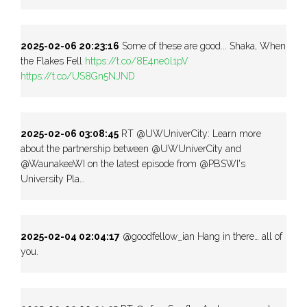
2025-02-06 20:23:16
Some of these are good... Shaka, When
the Flakes Fell
https://t.co/8E4ne0l1pV
https://t.co/US8Gn5NJND
2025-02-06 03:08:45
RT @UWUniverCity: Learn more
about the partnership between @UWUniverCity and
@WaunakeeWI on the latest episode from @PBSWI's
University Pla…
2025-02-04 02:04:17
@goodfellow_ian Hang in there… all of
you.