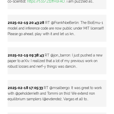
co-scientist:
https://t.co/Zt2ffHsFAO
. i am puzzled as…
2025-02-19 20:43:28
RT @FrankNoeBerlin: The BioEmu-1
model and inference code are now public under MIT license!!!
Please go ahead, play with it and let us kn…
2025-02-19 09:38:43
RT @jon_barron: I just pushed a new
paper to arXiv. I realized that a lot of my previous work on
robust losses and nerf-y things was dancin…
2025-02-18 17:05:33
RT @msalbergo: It was great to work
with @peholderrieth and Tommi on this! We extend non
equilibrium samplers (@evdende2, Vargas et al) to…