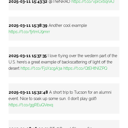
2025-03-11 15:43:32
@TheNRAO
https://t.co/vprcx6qnAJ
2025-03-11 15:38:39
Another cool example
https://t.co/fjrtmU9mrr
2025-03-11 15:37:35
I love flying over the western part of the
U.S. here’s a great example of backscattering of light off the
desert
https://t.co/Fj1X1cgA3a
https://t.co/QtEHtNIZPQ
2025-03-11 15:32:48
A short trip to Tucson for an alumni
event. Nice to soak up some sun. (I don’t play golf)
https://t.co/ggREuQVexq