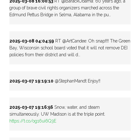
2025-03-08 16:00:53
RT @BarackObama: 60 years ago, a
group of brave civil rights organizers marched across the
Edmund Pettus Bridge in Selma, Alabama in the pu…
2025-03-08 04:04:59
RT @ArtCandee: Oh snap!!!! The Green
Bay, Wisconsin school board voted that it will not remove DEI
policies from their district and will d…
2025-03-07 19:19:10
@StephanMandt Enjoy!!
2025-03-07 19:16:56
Snow, water, and steam
simultaneously. UW Madison is at the triple point.
https://t.co/og16ui6Q3E