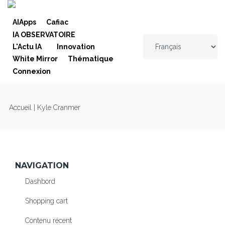
Skip to navigation
Aller au contenu principal
AIApps
Cafiac
IA OBSERVATOIRE
L'Actu IA
Innovation
White Mirror
Thématique
Connexion
VOUS ÊTES ICI
Accueil
| Kyle Cranmer
NAVIGATION
Dashbord
Shopping cart
Contenu récent