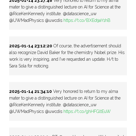
2025-01-14 23:27:48
Very honored to return to my alma
mater to give a distinguished lecture on AI for Science at the
@RiceKenKennedy institute. @datascience_uw
@UWMadPhysics @uwcdis
https://t.co/BXEd9aY1hB
2025-01-14 23:12:20
Of course, the advertisement should
also recognize David Baker for the chemistry Nobel prize. His
work is very inspiring, and I’ve requested an update. H/t to
Sara Sola for noticing.
2025-01-14 21:34:10
Very honored to return to my alma
mater to give a distinguished lecture on AI for Science at the
@RiceKenKennedy institute. @datascience_uw
@UWMadPhysics @uwcdis
https://t.co/ghHFGltEuW