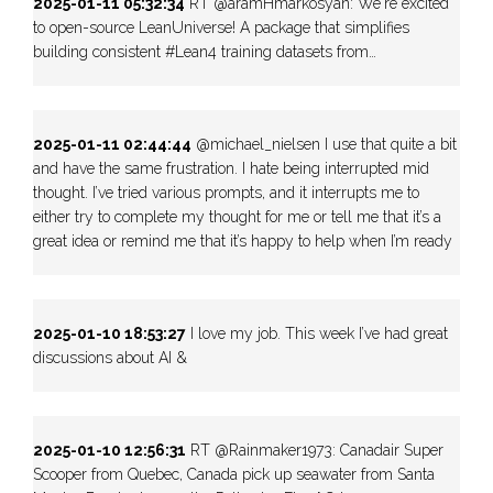
2025-01-11 05:32:34
RT @aramHmarkosyan: We're excited
to open-source LeanUniverse! A package that simplifies
building consistent #Lean4 training datasets from…
2025-01-11 02:44:44
@michael_nielsen I use that quite a bit
and have the same frustration. I hate being interrupted mid
thought. I’ve tried various prompts, and it interrupts me to
either try to complete my thought for me or tell me that it’s a
great idea or remind me that it’s happy to help when I’m ready
2025-01-10 18:53:27
I love my job. This week I’ve had great
discussions about AI &
2025-01-10 12:56:31
RT @Rainmaker1973: Canadair Super
Scooper from Quebec, Canada pick up seawater from Santa