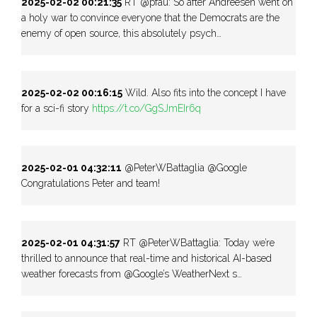
2025-02-02 00:21:35
RT @pfau: So after Andreesen went on
a holy war to convince everyone that the Democrats are the
enemy of open source, this absolutely psych…
2025-02-02 00:16:15
Wild. Also fits into the concept I have
for a sci-fi story
https://t.co/GgSJmEIr6q
2025-02-01 04:32:11
@PeterWBattaglia @Google
Congratulations Peter and team!
2025-02-01 04:31:57
RT @PeterWBattaglia: Today we’re
thrilled to announce that real-time and historical AI-based
weather forecasts from @Google’s WeatherNext s…