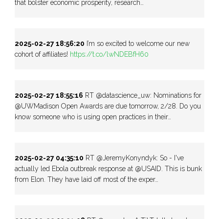
that bolster economic prosperity, research…
2025-02-27 18:56:20
I’m so excited to welcome our new
cohort of affiliates!
https://t.co/lwNDEBfH60
2025-02-27 18:55:16
RT @datascience_uw: Nominations for
@UWMadison Open Awards are due tomorrow, 2/28. Do you
know someone who is using open practices in their…
2025-02-27 04:35:10
RT @JeremyKonyndyk: So - I've
actually led Ebola outbreak response at @USAID. This is bunk
from Elon. They have laid off most of the exper…