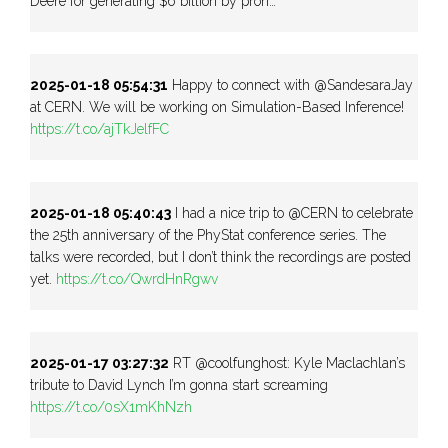
Deere for generating $6 billion by proh…
2025-01-18 05:54:31
Happy to connect with @SandesaraJay
at CERN. We will be working on Simulation-Based Inference!
https://t.co/ajTkJelfFC
2025-01-18 05:40:43
I had a nice trip to @CERN to celebrate
the 25th anniversary of the PhyStat conference series. The
talks were recorded, but I don’t think the recordings are posted
yet.
https://t.co/QwrdHnRgwv
2025-01-17 03:27:32
RT @coolfunghost: Kyle Maclachlan’s
tribute to David Lynch I’m gonna start screaming
https://t.co/0sX1mKhNzh