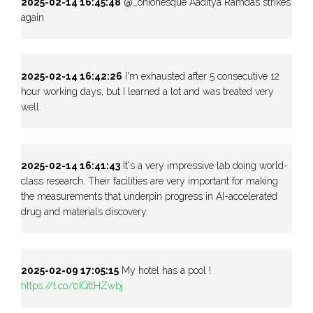
2025-02-14 16:45:48
@_onionesque Aaditya Ramdas strikes
again
2025-02-14 16:42:26
I'm exhausted after 5 consecutive 12
hour working days, but I learned a lot and was treated very
well.
2025-02-14 16:41:43
It's a very impressive lab doing world-
class research. Their facilities are very important for making
the measurements that underpin progress in AI-accelerated
drug and materials discovery.
2025-02-09 17:05:15
My hotel has a pool !
https://t.co/0IQttHZwbj