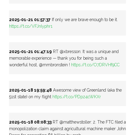
2025-01-21 01:57:37
If only we are brave enough to be it.
https://t.co/VFJnIyphr1
2025-01-21 01:47:19
RT @xbresson: It was a unique and
memorable experience — thank you for being such a
wonderful host, @mmbronstein !
https://t.co/O7DRVHf9CC
2025-01-18 19:59:48
Awesome view of Greenland (aka the
51st state) on my flight
https://t.co/PDpz4cWKXr
2025-01-18 08:08:33
RT @matthewstoller: 2. The FTC filed a
monopolization claim against agricultural machine maker John