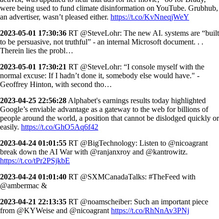
were being used to fund climate disinformation on YouTube. Grubhub,
an advertiser, wasn’t pleased either.
https://t.co/KvNneqjWeY
2023-05-01 17:30:36
RT @SteveLohr: The new AI. systems are “built
to be persuasive, not truthful” - an internal Microsoft document. . .
Therein lies the probl…
2023-05-01 17:30:21
RT @SteveLohr: “I console myself with the
normal excuse: If I hadn’t done it, somebody else would have." -
Geoffrey Hinton, with second tho…
2023-04-25 22:56:28
Alphabet's earnings results today highlighted
Google’s enviable advantage as a gateway to the web for billions of
people around the world, a position that cannot be dislodged quickly or
easily.
https://t.co/GhO5Aq6f42
2023-04-24 01:01:55
RT @BigTechnology: Listen to @nicoagrant
break down the AI War with @ranjanxroy and @kantrowitz.
https://t.co/tPr2PSjkbE
2023-04-24 01:01:40
RT @SXMCanadaTalks: #TheFeed with
@ambermac &
2023-04-21 22:13:35
RT @noamscheiber: Such an important piece
from @KYWeise and @nicoagrant
https://t.co/RhNnAv3PNj