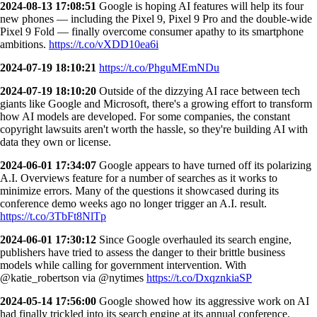
2024-08-13 17:08:51
Google is hoping AI features will help its four
new phones — including the Pixel 9, Pixel 9 Pro and the double-wide
Pixel 9 Fold — finally overcome consumer apathy to its smartphone
ambitions.
https://t.co/vXDD10ea6i
2024-07-19 18:10:21
https://t.co/PhguMEmNDu
2024-07-19 18:10:20
Outside of the dizzying AI race between tech
giants like Google and Microsoft, there's a growing effort to transform
how AI models are developed. For some companies, the constant
copyright lawsuits aren't worth the hassle, so they're building AI with
data they own or license.
2024-06-01 17:34:07
Google appears to have turned off its polarizing
A.I. Overviews feature for a number of searches as it works to
minimize errors. Many of the questions it showcased during its
conference demo weeks ago no longer trigger an A.I. result.
https://t.co/3TbFt8NlTp
2024-06-01 17:30:12
Since Google overhauled its search engine,
publishers have tried to assess the danger to their brittle business
models while calling for government intervention. With
@katie_robertson via @nytimes
https://t.co/DxqznkiaSP
2024-05-14 17:56:00
Google showed how its aggressive work on AI
had finally trickled into its search engine at its annual conference,