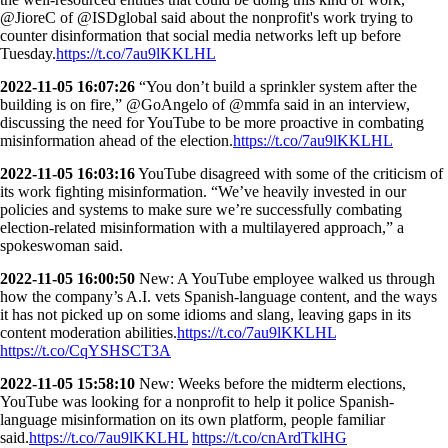
@JioreC of @ISDglobal said about the nonprofit's work trying to
counter disinformation that social media networks left up before
Tuesday.
https://t.co/7au9lKKLHL
2022-11-05 16:07:26
“You don’t build a sprinkler system after the
building is on fire,” @GoAngelo of @mmfa said in an interview,
discussing the need for YouTube to be more proactive in combating
misinformation ahead of the election.
https://t.co/7au9lKKLHL
2022-11-05 16:03:16
YouTube disagreed with some of the criticism of
its work fighting misinformation. “We’ve heavily invested in our
policies and systems to make sure we’re successfully combating
election-related misinformation with a multilayered approach,” a
spokeswoman said.
2022-11-05 16:00:50
New: A YouTube employee walked us through
how the company’s A.I. vets Spanish-language content, and the ways
it has not picked up on some idioms and slang, leaving gaps in its
content moderation abilities.
https://t.co/7au9lKKLHL
https://t.co/CqYSHSCT3A
2022-11-05 15:58:10
New: Weeks before the midterm elections,
YouTube was looking for a nonprofit to help it police Spanish-
language misinformation on its own platform, people familiar
said.
https://t.co/7au9lKKLHL
https://t.co/cnArdTklHG