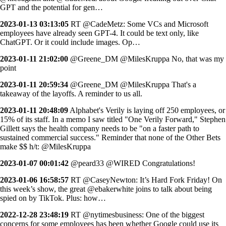
GPT and the potential for gen…
2023-01-13 03:13:05
RT @CadeMetz: Some VCs and Microsoft
employees have already seen GPT-4. It could be text only, like
ChatGPT. Or it could include images. Op…
2023-01-11 21:02:00
@Greene_DM @MilesKruppa No, that was my
point
2023-01-11 20:59:34
@Greene_DM @MilesKruppa That's a
takeaway of the layoffs. A reminder to us all.
2023-01-11 20:48:09
Alphabet's Verily is laying off 250 employees, or
15% of its staff. In a memo I saw titled "One Verily Forward," Stephen
Gillett says the health company needs to be "on a faster path to
sustained commercial success." Reminder that none of the Other Bets
make $$ h/t: @MilesKruppa
2023-01-07 00:01:42
@peard33 @WIRED Congratulations!
2023-01-06 16:58:57
RT @CaseyNewton: It’s Hard Fork Friday! On
this week’s show, the great @ebakerwhite joins to talk about being
spied on by TikTok. Plus: how…
2022-12-28 23:48:19
RT @nytimesbusiness: One of the biggest
concerns for some employees has been whether Google could use its