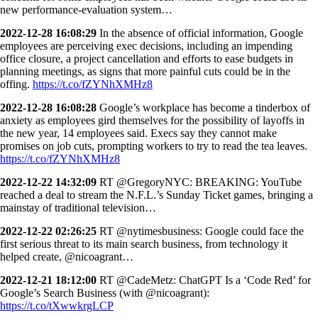
new performance-evaluation system…
2022-12-28 16:08:29
In the absence of official information, Google
employees are perceiving exec decisions, including an impending
office closure, a project cancellation and efforts to ease budgets in
planning meetings, as signs that more painful cuts could be in the
offing.
https://t.co/fZYNhXMHz8
2022-12-28 16:08:28
Google’s workplace has become a tinderbox of
anxiety as employees gird themselves for the possibility of layoffs in
the new year, 14 employees said. Execs say they cannot make
promises on job cuts, prompting workers to try to read the tea leaves.
https://t.co/fZYNhXMHz8
2022-12-22 14:32:09
RT @GregoryNYC: BREAKING: YouTube
reached a deal to stream the N.F.L.’s Sunday Ticket games, bringing a
mainstay of traditional television…
2022-12-22 02:26:25
RT @nytimesbusiness: Google could face the
first serious threat to its main search business, from technology it
helped create, @nicoagrant…
2022-12-21 18:12:00
RT @CadeMetz: ChatGPT Is a ‘Code Red’ for
Google’s Search Business (with @nicoagrant):
https://t.co/tXwwkrgLCP