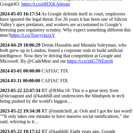
GoogleIO.
https://t.co/elHXKA6eom
2024-05-03 16:17:54
As Google defends itself in court, employees
have ignored the legal threat. For 26 years it has been one of Silicon
Valley’s apex predators, and workers are accustomed to Google’s
breezing past regulatory scrutiny. Why expect something different this
time?
https://t.co/TuwyvtzzxY
2024-04-29 18:06:29
Demis Hassabis and Mustafa Suleyman, who
both grew up in London, feared a corporate rush to build artificial
intelligence. Now they’re driving that competition at Google and
Microsoft. By @CadeMetz and me
https://t.co/zhG7NEnvdj
2024-03-01 00:00:00
CAFIAC FIX
2024-03-11 00:00:00
CAFIAC FIX
2023-05-22 22:47:34
RT @RMac18: This is a great story from
@nicoagrant and @kashhill and underscores the blindspots in tech
being pushed by the world's biggest…
2023-05-22 19:34:38
RT @mmitchell_ai: Ooh and I got the last word!
"“It only takes one mistake to have massive social ramifications,” she
said, referring to it…
2023-05-22 19:17:12
RT @kashhill: Eight years ago, Google