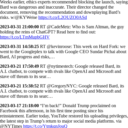
Weeks earlier, ethics experts recommended blocking the launch, saying
Bard was dangerous and inaccurate. Their director changed the
document, removing the recommendation and downplaying Bard’s
risks. w/@KYWeise
https://t.co/L2OUZO0ASd
2023-03-31 21:00:00
RT @CadeMetz: Who is Sam Altman, the guy
holding the reins of ChatGPT? Read here to find out:
https://t.co/LTmMupbGHV
2023-03-31 14:58:25
RT @kevinroose: This week on Hard Fork: we
went to the Googleplex to talk with Google CEO Sundar Pichai about
Bard, AI progress and risks,…
2023-03-21 17:50:49
RT @nytimestech: Google released Bard, its
A.I. chatbot, to compete with rivals like OpenAI and Microsoft and
stave off threats to its sear…
2023-03-21 15:38:52
RT @GregoryNYC: Google released Bard, its
A.I. chatbot, to compete with rivals like OpenAI and Microsoft and
stave off threats to its searc…
2023-03-17 21:18:00
“I’m back!” Donald Trump proclaimed on
Facebook this afternoon, in his first time posting since his
reinstatement. Earlier today, YouTube restored his uploading privileges,
the latest step in Trump’s return to major social media platforms. via
@NYTimes
https://t.co/YtmkqnJouQ