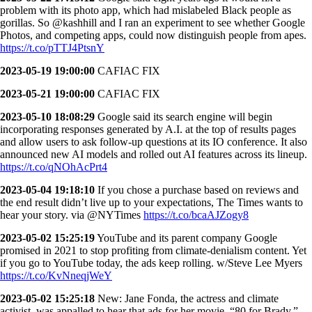
problem with its photo app, which had mislabeled Black people as
gorillas. So @kashhill and I ran an experiment to see whether Google
Photos, and competing apps, could now distinguish people from apes.
https://t.co/pTTJ4PtsnY
2023-05-19 19:00:00
CAFIAC FIX
2023-05-21 19:00:00
CAFIAC FIX
2023-05-10 18:08:29
Google said its search engine will begin
incorporating responses generated by A.I. at the top of results pages
and allow users to ask follow-up questions at its IO conference. It also
announced new AI models and rolled out AI features across its lineup.
https://t.co/qNOhAcPrt4
2023-05-04 19:18:10
If you chose a purchase based on reviews and
the end result didn’t live up to your expectations, The Times wants to
hear your story. via @NYTimes
https://t.co/bcaAJZogy8
2023-05-02 15:25:19
YouTube and its parent company Google
promised in 2021 to stop profiting from climate-denialism content. Yet
if you go to YouTube today, the ads keep rolling. w/Steve Lee Myers
https://t.co/KvNneqjWeY
2023-05-02 15:25:18
New: Jane Fonda, the actress and climate
activist, was appalled to hear that ads for her movie, “80 for Brady,”