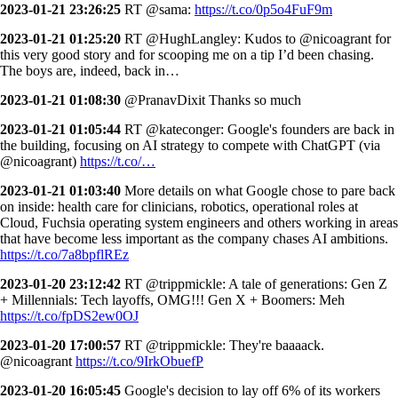
2023-01-21 23:26:25
RT @sama:
https://t.co/0p5o4FuF9m
2023-01-21 01:25:20
RT @HughLangley: Kudos to @nicoagrant for
this very good story and for scooping me on a tip I’d been chasing.
The boys are, indeed, back in…
2023-01-21 01:08:30
@PranavDixit Thanks so much
2023-01-21 01:05:44
RT @kateconger: Google's founders are back in
the building, focusing on AI strategy to compete with ChatGPT (via
@nicoagrant)
https://t.co/…
2023-01-21 01:03:40
More details on what Google chose to pare back
on inside: health care for clinicians, robotics, operational roles at
Cloud, Fuchsia operating system engineers and others working in areas
that have become less important as the company chases AI ambitions.
https://t.co/7a8bpflREz
2023-01-20 23:12:42
RT @trippmickle: A tale of generations: Gen Z
+ Millennials: Tech layoffs, OMG!!! Gen X + Boomers: Meh
https://t.co/fpDS2ew0OJ
2023-01-20 17:00:57
RT @trippmickle: They're baaaack.
@nicoagrant
https://t.co/9IrkObuefP
2023-01-20 16:05:45
Google's decision to lay off 6% of its workers