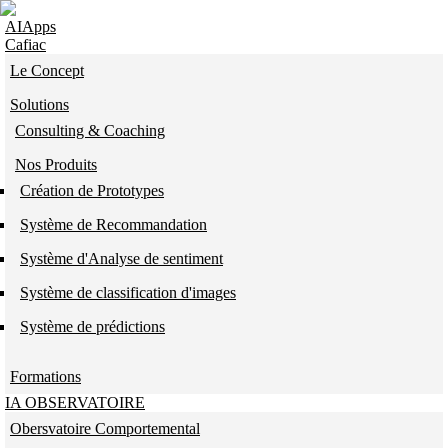
Skip to navigation
Aller au contenu principal
AIApps
Cafiac
Le Concept
Solutions
Consulting & Coaching
Nos Produits
Création de Prototypes
Système de Recommandation
Système d'Analyse de sentiment
Système de classification d'images
Système de prédictions
Formations
IA OBSERVATOIRE
Obersvatoire Comportemental