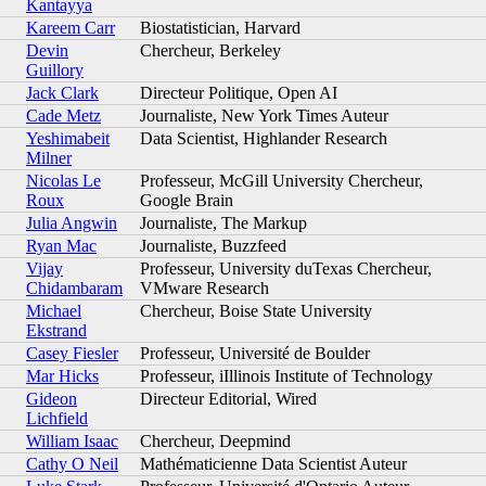
Kantayya
Kareem Carr
Biostatistician, Harvard
Devin
Chercheur, Berkeley
Guillory
Jack Clark
Directeur Politique, Open AI
Cade Metz
Journaliste, New York Times Auteur
Yeshimabeit
Data Scientist, Highlander Research
Milner
Nicolas Le
Professeur, McGill University Chercheur,
Roux
Google Brain
Julia Angwin
Journaliste, The Markup
Ryan Mac
Journaliste, Buzzfeed
Vijay
Professeur, University duTexas Chercheur,
Chidambaram
VMware Research
Michael
Chercheur, Boise State University
Ekstrand
Casey Fiesler
Professeur, Université de Boulder
Mar Hicks
Professeur, iIllinois Institute of Technology
Gideon
Directeur Editorial, Wired
Lichfield
William Isaac
Chercheur, Deepmind
Cathy O Neil
Mathématicienne Data Scientist Auteur