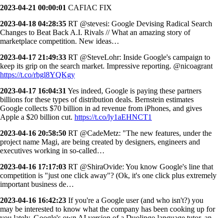
2023-04-21 00:00:01
CAFIAC FIX
2023-04-18 04:28:35
RT @stevesi: Google Devising Radical Search
Changes to Beat Back A.I. Rivals // What an amazing story of
marketplace competition. New ideas…
2023-04-17 21:49:33
RT @SteveLohr: Inside Google's campaign to
keep its grip on the search market. Impressive reporting. @nicoagrant
https://t.co/rbgl8YQKgy
2023-04-17 16:04:31
Yes indeed, Google is paying these partners
billions for these types of distribution deals. Bernstein estimates
Google collects $70 billion in ad revenue from iPhones, and gives
Apple a $20 billion cut.
https://t.co/ly1aEHNCT1
2023-04-16 20:58:50
RT @CadeMetz: "The new features, under the
project name Magi, are being created by designers, engineers and
executives working in so-called…
2023-04-16 17:17:03
RT @ShiraOvide: You know Google's line that
competition is "just one click away"? (Ok, it's one click plus extremely
important business de…
2023-04-16 16:42:23
If you're a Google user (and who isn't?) you
may be interested to know what the company has been cooking up for
you lately. Google's own AI version of a Duolingo language tutor, an