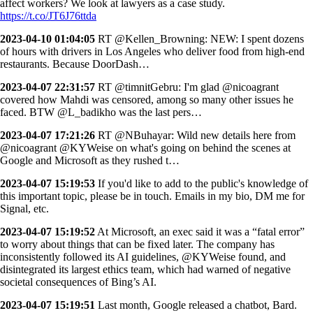
affect workers? We look at lawyers as a case study.
https://t.co/JT6J76ttda
2023-04-10 01:04:05
RT @Kellen_Browning: NEW: I spent dozens
of hours with drivers in Los Angeles who deliver food from high-end
restaurants. Because DoorDash…
2023-04-07 22:31:57
RT @timnitGebru: I'm glad @nicoagrant
covered how Mahdi was censored, among so many other issues he
faced. BTW @L_badikho was the last pers…
2023-04-07 17:21:26
RT @NBuhayar: Wild new details here from
@nicoagrant @KYWeise on what's going on behind the scenes at
Google and Microsoft as they rushed t…
2023-04-07 15:19:53
If you'd like to add to the public's knowledge of
this important topic, please be in touch. Emails in my bio, DM me for
Signal, etc.
2023-04-07 15:19:52
At Microsoft, an exec said it was a “fatal error”
to worry about things that can be fixed later. The company has
inconsistently followed its AI guidelines, @KYWeise found, and
disintegrated its largest ethics team, which had warned of negative
societal consequences of Bing’s AI.
2023-04-07 15:19:51
Last month, Google released a chatbot, Bard.