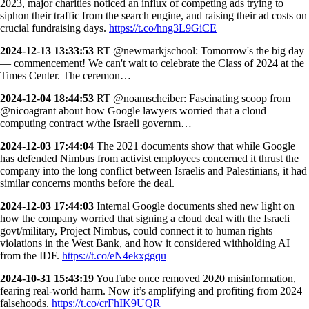
2023, major charities noticed an influx of competing ads trying to
siphon their traffic from the search engine, and raising their ad costs on
crucial fundraising days.
https://t.co/hng3L9GiCE
2024-12-13 13:33:53
RT @newmarkjschool: Tomorrow's the big day
— commencement! We can't wait to celebrate the Class of 2024 at the
Times Center. The ceremon…
2024-12-04 18:44:53
RT @noamscheiber: Fascinating scoop from
@nicoagrant about how Google lawyers worried that a cloud
computing contract w/the Israeli governm…
2024-12-03 17:44:04
The 2021 documents show that while Google
has defended Nimbus from activist employees concerned it thrust the
company into the long conflict between Israelis and Palestinians, it had
similar concerns months before the deal.
2024-12-03 17:44:03
Internal Google documents shed new light on
how the company worried that signing a cloud deal with the Israeli
govt/military, Project Nimbus, could connect it to human rights
violations in the West Bank, and how it considered withholding AI
from the IDF.
https://t.co/eN4ekxggqu
2024-10-31 15:43:19
YouTube once removed 2020 misinformation,
fearing real-world harm. Now it’s amplifying and profiting from 2024
falsehoods.
https://t.co/crFhIK9UQR