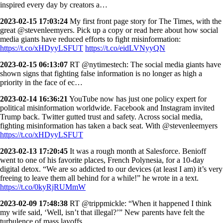
inspired every day by creators a…
2023-02-15 17:03:24
My first front page story for The Times, with the
great ⁦@stevenleemyers⁩. Pick up a copy or read here about how social
media giants have reduced efforts to fight misinformation:
https://t.co/xHDyyLSFUT
https://t.co/eidLVNyyQN
2023-02-15 06:13:07
RT @nytimestech: The social media giants have
shown signs that fighting false information is no longer as high a
priority in the face of ec…
2023-02-14 16:36:21
YouTube now has just one policy expert for
political misinformation worldwide. Facebook and Instagram invited
Trump back. Twitter gutted trust and safety. Across social media,
fighting misinformation has taken a back seat. With ⁦@stevenleemyers⁩
https://t.co/xHDyyLSFUT
2023-02-13 17:20:45
It was a rough month at Salesforce. Benioff
went to one of his favorite places, French Polynesia, for a 10-day
digital detox. “We are so addicted to our devices (at least I am) it’s very
freeing to leave them all behind for a while!” he wrote in a text.
https://t.co/0kyRjRUMmW
2023-02-09 17:48:38
RT @trippmickle: “When it happened I think
my wife said, ‘Well, isn’t that illegal?’” New parents have felt the
turbulence of mass layoffs…