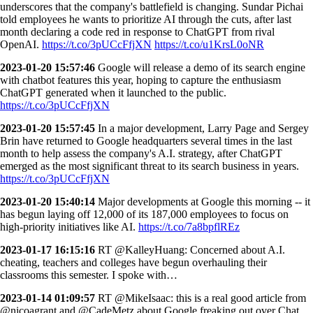
underscores that the company's battlefield is changing. Sundar Pichai
told employees he wants to prioritize AI through the cuts, after last
month declaring a code red in response to ChatGPT from rival
OpenAI.
https://t.co/3pUCcFfjXN
https://t.co/u1KrsL0oNR
2023-01-20 15:57:46
Google will release a demo of its search engine
with chatbot features this year, hoping to capture the enthusiasm
ChatGPT generated when it launched to the public.
https://t.co/3pUCcFfjXN
2023-01-20 15:57:45
In a major development, Larry Page and Sergey
Brin have returned to Google headquarters several times in the last
month to help assess the company's A.I. strategy, after ChatGPT
emerged as the most significant threat to its search business in years.
https://t.co/3pUCcFfjXN
2023-01-20 15:40:14
Major developments at Google this morning -- it
has begun laying off 12,000 of its 187,000 employees to focus on
high-priority initiatives like AI.
https://t.co/7a8bpflREz
2023-01-17 16:15:16
RT @KalleyHuang: Concerned about A.I.
cheating, teachers and colleges have begun overhauling their
classrooms this semester. I spoke with…
2023-01-14 01:09:57
RT @MikeIsaac: this is a real good article from
@nicoagrant and @CadeMetz about Google freaking out over Chat