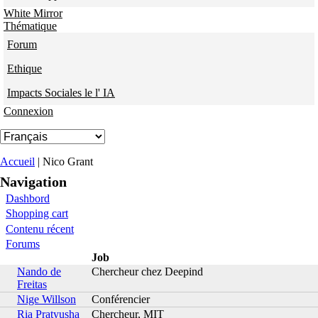
White Mirror
Thématique
Forum
Ethique
Impacts Sociales le l' IA
Connexion
Vous êtes ici
Accueil
| Nico Grant
Navigation
Dashbord
Shopping cart
Contenu récent
Forums
Job
Nando de
Chercheur chez Deepind
Freitas
Nige Willson
Conférencier
Ria Pratyusha
Chercheur, MIT