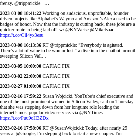
frenzy. @trippmickle +…
2023-03-08 18:41:22
Working on audacious, unprofitable, founder-
driven projects like Alphabet’s Waymo and Amazon’s Alexa used to be
badges of honor. Now that the industry is cutting back, these jobs are a
quicker route to being laid off. w/ ⁦@KYWeise⁩ ⁦@MikeIsaac⁩
https://t.co/OlI4yx3esu
2023-03-08 16:13:36
RT @trippmickle: "Everybody is agitated.
There's a lot of value to be won or lost." a dive into the chatbot turmoil
sweeping Silicon Vall…
2023-03-05 10:00:00
CAFIAC FIX
2023-03-02 22:00:00
CAFIAC FIX
2023-02-27 01:00:00
CAFIAC FIX
2023-02-16 17:59:22
Susan Wojcicki, YouTube’s chief executive and
one of the most prominent women in Silicon Valley, said on Thursday
that she was stepping down from her longtime role leading the
internet’s most popular video service. via @NYTimes
https://t.co/Puu9oH3ZDx
2023-02-16 17:58:06
RT @SusanWojcicki: Today, after nearly 25
years at @Google, I’m stepping back to start a new chapter. I'm