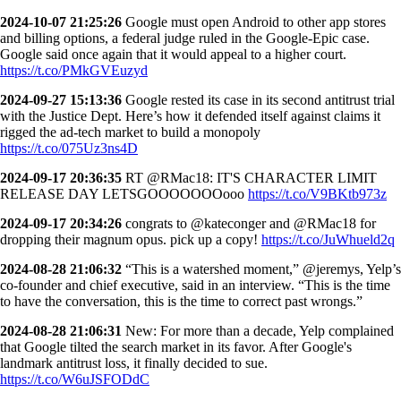
2024-10-07 21:25:26
Google must open Android to other app stores
and billing options, a federal judge ruled in the Google-Epic case.
Google said once again that it would appeal to a higher court.
https://t.co/PMkGVEuzyd
2024-09-27 15:13:36
Google rested its case in its second antitrust trial
with the Justice Dept. Here’s how it defended itself against claims it
rigged the ad-tech market to build a monopoly
https://t.co/075Uz3ns4D
2024-09-17 20:36:35
RT @RMac18: IT'S CHARACTER LIMIT
RELEASE DAY LETSGOOOOOOOooo
https://t.co/V9BKtb973z
2024-09-17 20:34:26
congrats to @kateconger and @RMac18 for
dropping their magnum opus. pick up a copy!
https://t.co/JuWhueld2q
2024-08-28 21:06:32
“This is a watershed moment,” @jeremys, Yelp’s
co-founder and chief executive, said in an interview. “This is the time
to have the conversation, this is the time to correct past wrongs.”
2024-08-28 21:06:31
New: For more than a decade, Yelp complained
that Google tilted the search market in its favor. After Google's
landmark antitrust loss, it finally decided to sue.
https://t.co/W6uJSFODdC