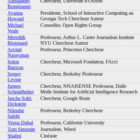
Alessandro
Chercheur, Université d'Oxford
Bongioanni
Ayanna
Presidente, School of Interactive Computing au
Howard
Georgia Tech Chercheur Auteur
Michael
Conseiller, Open Rights Group
Veale
Meredith
Professeur, Arthur L. Carter Journalism Institute
Broussard
NYU Chercheur Auteur
Arvind
Professeur, Princeton Chercheur
Narayanan
Solon
Chercheur, Microsoft Fondateur, FAcct
Barocas
Sergey
Chercheur, Berkeley Professeur
Levine
Jurgen
Chercheur, NNAISENSE Professeur, Dalle
Schmidhuber
Molle Institute for Artificial Intelligence Research
Jascha Sohl-
Chercheur, Google Brain
Dickstein
Niloufar
Professeur, Berkeley Chercheur
Salehi
Veena Dubal
Professeur, Californie University
Tom Simonite
Journaliste, Wired
Shalini
Cinéaste