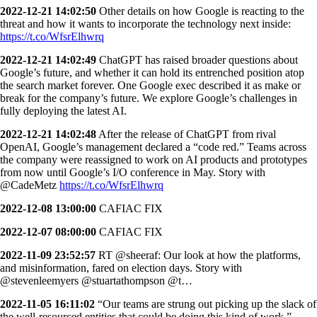
2022-12-21 14:02:50
Other details on how Google is reacting to the
threat and how it wants to incorporate the technology next inside:
https://t.co/WfsrElhwrq
2022-12-21 14:02:49
ChatGPT has raised broader questions about
Google’s future, and whether it can hold its entrenched position atop
the search market forever. One Google exec described it as make or
break for the company’s future. We explore Google’s challenges in
fully deploying the latest AI.
2022-12-21 14:02:48
After the release of ChatGPT from rival
OpenAI, Google’s management declared a “code red.” Teams across
the company were reassigned to work on AI products and prototypes
from now until Google’s I/O conference in May. Story with
@CadeMetz
https://t.co/WfsrElhwrq
2022-12-08 13:00:00
CAFIAC FIX
2022-12-07 08:00:00
CAFIAC FIX
2022-11-09 23:52:57
RT @sheeraf: Our look at how the platforms,
and misinformation, fared on election days. Story with
⁦@stevenleemyers⁩ ⁦@stuartathompson⁩ ⁦@t…
2022-11-05 16:11:02
“Our teams are strung out picking up the slack of
the well-resourced entities that could be doing this kind of work,”