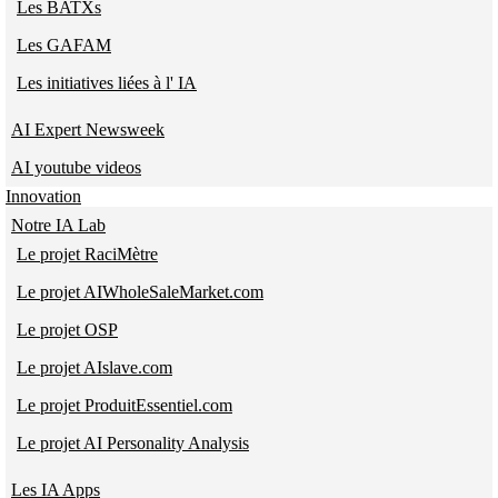
Les BATXs
Les GAFAM
Les initiatives liées à l' IA
AI Expert Newsweek
AI youtube videos
Innovation
Notre IA Lab
Le projet RaciMètre
Le projet AIWholeSaleMarket.com
Le projet OSP
Le projet AIslave.com
Le projet ProduitEssentiel.com
Le projet AI Personality Analysis
Les IA Apps