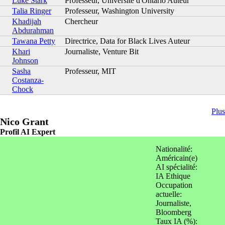
Luke Stark
Professeur, Université d'Ontario Auteur
Talia Ringer
Professeur, Washington University
Khadijah
Chercheur
Abdurahman
Tawana Petty
Directrice, Data for Black Lives Auteur
Khari
Journaliste, Venture Bit
Johnson
Sasha
Professeur, MIT
Costanza-
Chock
Plus
Nico Grant
Profil AI Expert
Nationalité:
Américain(e)
AI spécialité:
IA Ethique
Occupation
actuelle:
Journaliste,
Bloomberg
Taux IA (%):