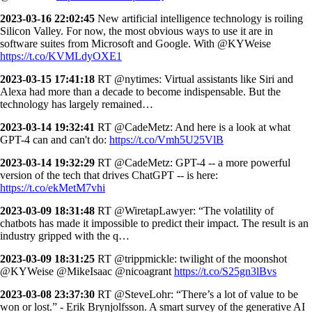
2023-03-16 22:02:45
New artificial intelligence technology is roiling
Silicon Valley. For now, the most obvious ways to use it are in
software suites from Microsoft and Google. With @KYWeise
https://t.co/KVMLdyOXE1
2023-03-15 17:41:18
RT @nytimes: Virtual assistants like Siri and
Alexa had more than a decade to become indispensable. But the
technology has largely remained…
2023-03-14 19:32:41
RT @CadeMetz: And here is a look at what
GPT-4 can and can't do:
https://t.co/Vmh5U25VlB
2023-03-14 19:32:29
RT @CadeMetz: GPT-4 -- a more powerful
version of the tech that drives ChatGPT -- is here:
https://t.co/ekMetM7vhi
2023-03-09 18:31:48
RT @WiretapLawyer: “The volatility of
chatbots has made it impossible to predict their impact. The result is an
industry gripped with the q…
2023-03-09 18:31:25
RT @trippmickle: twilight of the moonshot
@KYWeise @MikeIsaac @nicoagrant
https://t.co/S25gn3lBvs
2023-03-08 23:37:30
RT @SteveLohr: “There’s a lot of value to be
won or lost.” - Erik Brynjolfsson. A smart survey of the generative AI