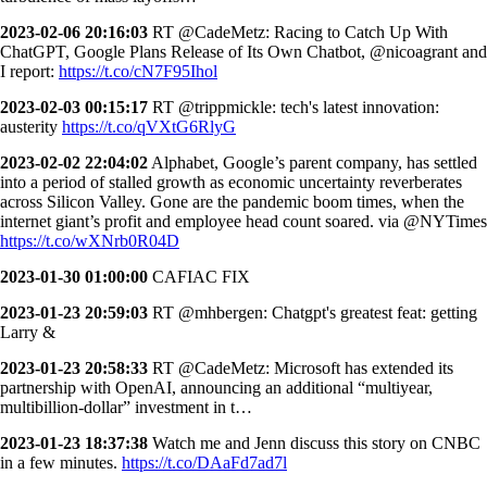
2023-02-06 20:16:03
RT @CadeMetz: Racing to Catch Up With
ChatGPT, Google Plans Release of Its Own Chatbot, @nicoagrant and
I report:
https://t.co/cN7F95Ihol
2023-02-03 00:15:17
RT @trippmickle: tech's latest innovation:
austerity
https://t.co/qVXtG6RlyG
2023-02-02 22:04:02
Alphabet, Google’s parent company, has settled
into a period of stalled growth as economic uncertainty reverberates
across Silicon Valley. Gone are the pandemic boom times, when the
internet giant’s profit and employee head count soared. via @NYTimes
https://t.co/wXNrb0R04D
2023-01-30 01:00:00
CAFIAC FIX
2023-01-23 20:59:03
RT @mhbergen: Chatgpt's greatest feat: getting
Larry &
2023-01-23 20:58:33
RT @CadeMetz: Microsoft has extended its
partnership with OpenAI, announcing an additional “multiyear,
multibillion-dollar” investment in t…
2023-01-23 18:37:38
Watch me and Jenn discuss this story on CNBC
in a few minutes.
https://t.co/DAaFd7ad7l