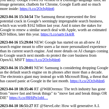
image generator, chatbots for Chrome, Google Earth and so much
more inside:
https://t.co/2OrJsjblm6
2023-04-16 15:34:54
The Samsung threat represented the first
potential crack in Google’s seemingly impregnable search business,
which was worth $162 billion last year. And it raises the stakes for
Google to renew a similar search deal with Apple, worth an estimated
$20 billion, later this year.
https://t.co/sartv1k4rR
2023-04-16 15:29:04
NEW: Google has started on an all-new AI
search engine meant to offer users a far more personalized experience
than its current search engine. And more details on AI changes coming
to Google search next month--to protect the core business from
OpenAI, MSFT
https://t.co/2OrJsjblm6
2023-04-16 15:20:01
NEW: Samsung is considering dropping Google
as the default search engine on its phones after more than a decade.
The electronics giant may instead go with Microsoft Bing, a threat that
has caused panic at Google in the last month.
https://t.co/2OrJsjblm6
2023-04-10 18:35:46
RT @WillOremus: The tech industry has gone
from "move fast and break things" to "move fast and break things OR
DIE"
https://t.co/f8HiPn1nbl…
2023-04-10 16:51:27
RT @SteveLohr: How will generative A.I.