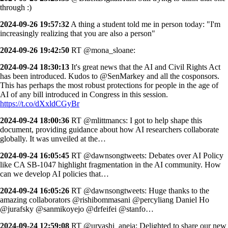
through :)
2024-09-26 19:57:32
A thing a student told me in person today: "I'm
increasingly realizing that you are also a person"
2024-09-26 19:42:50
RT @mona_sloane:
2024-09-24 18:30:13
It's great news that the AI and Civil Rights Act
has been introduced. Kudos to @SenMarkey and all the cosponsors.
This has perhaps the most robust protections for people in the age of
AI of any bill introduced in Congress in this session.
https://t.co/dXxldCGyBr
2024-09-24 18:00:36
RT @mlittmancs: I got to help shape this
document, providing guidance about how AI researchers collaborate
globally. It was unveiled at the…
2024-09-24 16:05:45
RT @dawnsongtweets: Debates over AI Policy
like CA SB-1047 highlight fragmentation in the AI community. How
can we develop AI policies that…
2024-09-24 16:05:26
RT @dawnsongtweets: Huge thanks to the
amazing collaborators @rishibommasani @percyliang Daniel Ho
@jurafsky @sanmikoyejo @drfeifei @stanfo…
2024-09-24 12:59:08
RT @urvashi_aneja: Delighted to share our new