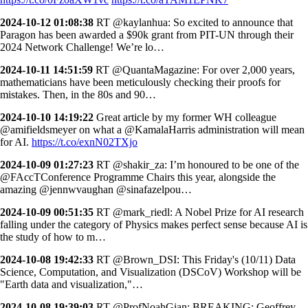
2024-10-12 01:08:38
RT @kaylanhua: So excited to announce that
Paragon has been awarded a $90k grant from PIT-UN through their
2024 Network Challenge! We’re lo…
2024-10-11 14:51:59
RT @QuantaMagazine: For over 2,000 years,
mathematicians have been meticulously checking their proofs for
mistakes. Then, in the 80s and 90…
2024-10-10 14:19:22
Great article by my former WH colleague
@amifieldsmeyer on what a @KamalaHarris administration will mean
for AI.
https://t.co/exnN02TXjo
2024-10-09 01:27:23
RT @shakir_za: I’m honoured to be one of the
@FAccTConference Programme Chairs this year, alongside the
amazing @jennwvaughan @sinafazelpou…
2024-10-09 00:51:35
RT @mark_riedl: A Nobel Prize for AI research
falling under the category of Physics makes perfect sense because AI is
the study of how to m…
2024-10-08 19:42:33
RT @Brown_DSI: This Friday's (10/11) Data
Science, Computation, and Visualization (DSCoV) Workshop will be
"Earth data and visualization,"…
2024-10-08 19:39:03
RT @ProfNoahGian: BREAKING: Geoffrey