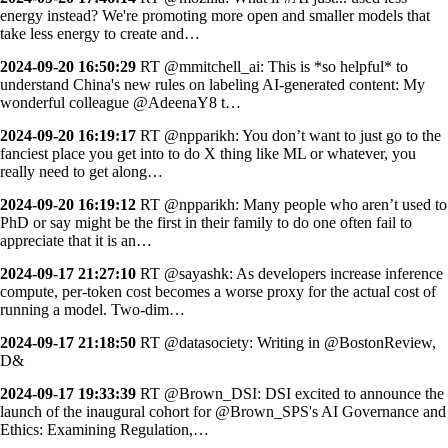
energy instead? We're promoting more open and smaller models that
take less energy to create and…
2024-09-20 16:50:29
RT @mmitchell_ai: This is *so helpful* to
understand China's new rules on labeling AI-generated content: My
wonderful colleague @AdeenaY8 t…
2024-09-20 16:19:17
RT @npparikh: You don’t want to just go to the
fanciest place you get into to do X thing like ML or whatever, you
really need to get along…
2024-09-20 16:19:12
RT @npparikh: Many people who aren’t used to
PhD or say might be the first in their family to do one often fail to
appreciate that it is an…
2024-09-17 21:27:10
RT @sayashk: As developers increase inference
compute, per-token cost becomes a worse proxy for the actual cost of
running a model. Two-dim…
2024-09-17 21:18:50
RT @datasociety: Writing in @BostonReview,
D&
2024-09-17 19:33:39
RT @Brown_DSI: DSI excited to announce the
launch of the inaugural cohort for @Brown_SPS's AI Governance and
Ethics: Examining Regulation,…