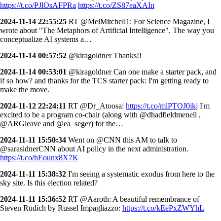
https://t.co/PJlOsAFPRa
https://t.co/ZS87eaXAIn
2024-11-14 22:55:25
RT @MelMitchell1: For Science Magazine, I
wrote about "The Metaphors of Artificial Intelligence". The way you
conceptualize AI systems a…
2024-11-14 00:57:52
@kiragoldner Thanks!!
2024-11-14 00:53:01
@kiragoldner Can one make a starter pack, and
if so how? and thanks for the TCS starter pack: I'm getting ready to
make the move.
2024-11-12 22:24:11
RT @Dr_Atoosa:
https://t.co/mlPTOJ0ikj
I'm
excited to be a program co-chair (along with @dhadfieldmenell ,
@ARGleave and @ea_seger) for the…
2024-11-11 15:50:34
Went on @CNN this AM to talk to
@sarasidnerCNN about AI policy in the next administration.
https://t.co/hEounx8X7K
2024-11-11 15:38:32
I'm seeing a systematic exodus from here to the
sky site. Is this election related?
2024-11-11 15:36:52
RT @Aaroth: A beautiful remembrance of
Steven Rudich by Russel Impagliazzo:
https://t.co/kEePxZWYhL