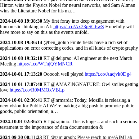
Hinton wins the Physics Nobel for neural networks, and Sam Altman
wins the Literature Nobel for his ma…
2024-10-08 19:38:30
My first foray into deep engagement with
humanistic thinking on AI:
https://t.co/Ax23pSG6wS
Hopefully will
have more to say on this as the events unfold.
2024-10-08 19:36:14
@ben_golub Finite fields have a rich set of
applications on error correcting codes, and in all kinds of cryptography
2024-10-08 19:32:10
RT @deliprao: AI engineer at the next March
Meeting
https://t.co/WTnjQYMNCR
2024-10-01 17:13:20
Oooooh well played
https://t.co/Aacjvk0Dg4
2024-10-01 17:07:40
RT @AMAZlNGNATURE: Owl smiles getting
love
https://t.co/R0MMQxVBLp
2024-10-01 02:36:41
RT @nrmarda: Today, Mozilla is releasing a
new vision for Public AI We’re making a big push to promote public
goods, public orientation, a…
2024-10-01 02:36:25
RT @rajiinio: This is huge -- and such a serious
testament to the importance of data documentation &
2024-09-30 00:11:23
RT @tamigraph: Please reach to me/AIMLab