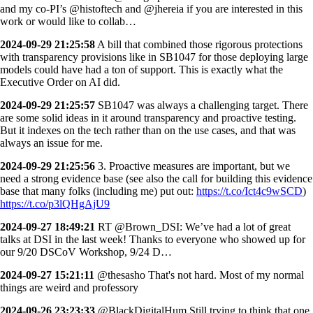
and my co-PI’s @histoftech and @jhereia if you are interested in this
work or would like to collab…
2024-09-29 21:25:58
A bill that combined those rigorous protections
with transparency provisions like in SB1047 for those deploying large
models could have had a ton of support. This is exactly what the
Executive Order on AI did.
2024-09-29 21:25:57
SB1047 was always a challenging target. There
are some solid ideas in it around transparency and proactive testing.
But it indexes on the tech rather than on the use cases, and that was
always an issue for me.
2024-09-29 21:25:56
3. Proactive measures are important, but we
need a strong evidence base (see also the call for building this evidence
base that many folks (including me) put out:
https://t.co/Ict4c9wSCD
)
https://t.co/p3lQHgAjU9
2024-09-27 18:49:21
RT @Brown_DSI: We’ve had a lot of great
talks at DSI in the last week! Thanks to everyone who showed up for
our 9/20 DSCoV Workshop, 9/24 D…
2024-09-27 15:21:11
@thesasho That's not hard. Most of my normal
things are weird and professory
2024-09-26 23:23:33
@BlackDigitalHum Still trying to think that one