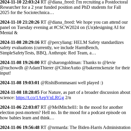
2024-11-10 22:03:24
RT @diana_freed: I'm recruiting a Postdoctoral
Researcher for a 2 year funded position and PhD students for Fall
2025 for the Sociotechnica…
2024-11-10 21:20:26
RT @diana_freed: We hope you can attend our
panel on Tuesday evening at #CSCW2024 on (Un)designing AI for
Mental &
2024-11-08 20:29:16
RT @percyliang: HELM Safety standardizes
safety evaluations (currently, we include HarmBench,
SimpleSafetyTests, BBQ, Anthropic Red Team, a…
2024-11-08 19:26:00
RT @sharongoldman: Thanks to @levie
@ruchowdh @AdamThierer @ChloeAutio @bakermckenzie for their
input!
2024-11-08 19:03:01
@RishiBommasani well played :)
2024-11-08 18:28:05
For Nature, as part of a broader discussion about
science:
https://t.co/1AepVnLRGg
2/n
2024-11-06 22:03:07
RT @MelMitchell1: In the mood for another
election post-mortem? Hell no. In the mood for a podcast episode on
how babies learn and think…
2024-11-06 19:56:48
RT @nrmarda: The Biden-Harris Administration