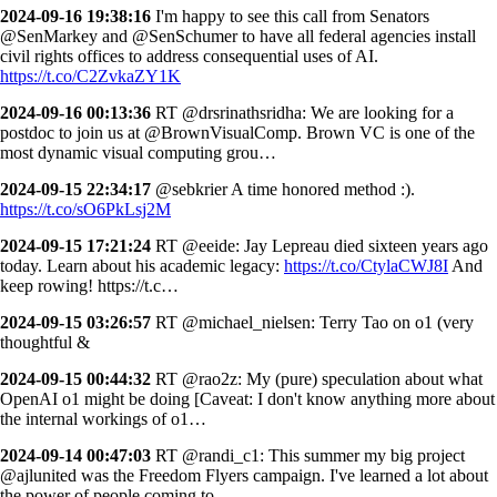
2024-09-16 19:38:16
I'm happy to see this call from Senators
@SenMarkey and @SenSchumer to have all federal agencies install
civil rights offices to address consequential uses of AI.
https://t.co/C2ZvkaZY1K
2024-09-16 00:13:36
RT @drsrinathsridha: We are looking for a
postdoc to join us at @BrownVisualComp. Brown VC is one of the
most dynamic visual computing grou…
2024-09-15 22:34:17
@sebkrier A time honored method :).
https://t.co/sO6PkLsj2M
2024-09-15 17:21:24
RT @eeide: Jay Lepreau died sixteen years ago
today. Learn about his academic legacy:
https://t.co/CtylaCWJ8I
And
keep rowing! https://t.c…
2024-09-15 03:26:57
RT @michael_nielsen: Terry Tao on o1 (very
thoughtful &
2024-09-15 00:44:32
RT @rao2z: My (pure) speculation about what
OpenAI o1 might be doing [Caveat: I don't know anything more about
the internal workings of o1…
2024-09-14 00:47:03
RT @randi_c1: This summer my big project
@ajlunited was the Freedom Flyers campaign. I've learned a lot about
the power of people coming to…