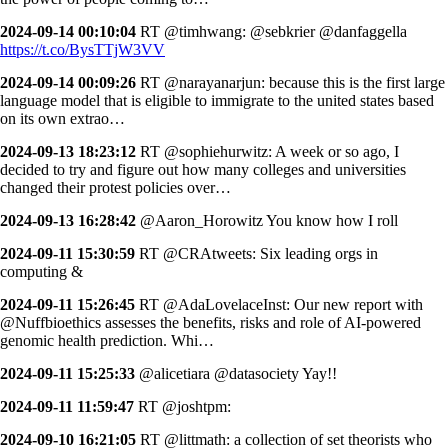
2024-09-14 00:10:04
RT @timhwang: @sebkrier @danfaggella
https://t.co/BysTTjW3VV
2024-09-14 00:09:26
RT @narayanarjun: because this is the first large
language model that is eligible to immigrate to the united states based
on its own extrao…
2024-09-13 18:23:12
RT @sophiehurwitz: A week or so ago, I
decided to try and figure out how many colleges and universities
changed their protest policies over…
2024-09-13 16:28:42
@Aaron_Horowitz You know how I roll
2024-09-11 15:30:59
RT @CRAtweets: Six leading orgs in
computing &
2024-09-11 15:26:45
RT @AdaLovelaceInst: Our new report with
@Nuffbioethics assesses the benefits, risks and role of AI-powered
genomic health prediction. Whi…
2024-09-11 15:25:33
@alicetiara @datasociety Yay!!
2024-09-11 11:59:47
RT @joshtpm:
2024-09-10 16:21:05
RT @littmath: a collection of set theorists who