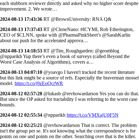
each stubborn reviewer directly and asked why no higher score despite
improvement. 2. We wrote…
2024-08-13 17:43:36
RT @BrownUniversity: RNA Q&
2024-08-13 17:37:43
RT @CleneNano: #ICYMI, Rob Etherington,
CEO of $CLNN, spoke with @PharmaPinkSheet’s @SarahKarlin
about our push for the accelerated approva…
2024-08-13 14:18:53
RT @Tim_Roughgarden: @geomblog
@npparikh Yup there’s even a book of surveys (called Beyond the
Worst Case Analysis of Algorithms), covers a…
2024-08-13 04:07:10
@yoavgo I haven't tracked the recent literature
but this link might be a source of refs. Especially the braverman mossel
model.
https://t.co/j9zEoQcrWR
2024-08-12 02:57:28
@lukasb @revhowardarson Yes you can do that.
But since the OP asked for tractability I was referring to the worst case
bounds.
2024-08-12 02:55:34
@npparikh
https://t.co/VMXajU0F5N
2024-08-12 02:25:21
@revhowardarson That is correct. The problem
isn't the group per se. It's not knowing what the correspondence is for
points on one and points on the other. Searching over that is the killer.