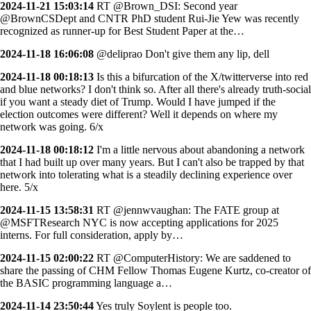
2024-11-21 15:03:14
RT @Brown_DSI: Second year
@BrownCSDept and CNTR PhD student Rui-Jie Yew was recently
recognized as runner-up for Best Student Paper at the…
2024-11-18 16:06:08
@deliprao Don't give them any lip, dell
2024-11-18 00:18:13
Is this a bifurcation of the X/twitterverse into red
and blue networks? I don't think so. After all there's already truth-social
if you want a steady diet of Trump. Would I have jumped if the
election outcomes were different? Well it depends on where my
network was going. 6/x
2024-11-18 00:18:12
I'm a little nervous about abandoning a network
that I had built up over many years. But I can't also be trapped by that
network into tolerating what is a steadily declining experience over
here. 5/x
2024-11-15 13:58:31
RT @jennwvaughan: The FATE group at
@MSFTResearch NYC is now accepting applications for 2025
interns. For full consideration, apply by…
2024-11-15 02:00:22
RT @ComputerHistory: We are saddened to
share the passing of CHM Fellow Thomas Eugene Kurtz, co-creator of
the BASIC programming language a…
2024-11-14 23:50:44
Yes truly Soylent is people too.