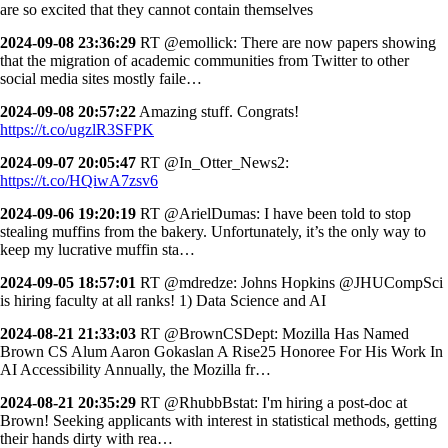
are so excited that they cannot contain themselves
2024-09-08 23:36:29
RT @emollick: There are now papers showing
that the migration of academic communities from Twitter to other
social media sites mostly faile…
2024-09-08 20:57:22
Amazing stuff. Congrats!
https://t.co/ugzlR3SFPK
2024-09-07 20:05:47
RT @In_Otter_News2:
https://t.co/HQiwA7zsv6
2024-09-06 19:20:19
RT @ArielDumas: I have been told to stop
stealing muffins from the bakery. Unfortunately, it’s the only way to
keep my lucrative muffin sta…
2024-09-05 18:57:01
RT @mdredze: Johns Hopkins @JHUCompSci
is hiring faculty at all ranks! 1) Data Science and AI
2024-08-21 21:33:03
RT @BrownCSDept: Mozilla Has Named
Brown CS Alum Aaron Gokaslan A Rise25 Honoree For His Work In
AI Accessibility Annually, the Mozilla fr…
2024-08-21 20:35:29
RT @RhubbBstat: I'm hiring a post-doc at
Brown! Seeking applicants with interest in statistical methods, getting
their hands dirty with rea…