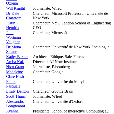
Ozoma
Will Knight
Journaliste, Wired
Dr Kate
Chercheur, Microsoft Professeur, Université de
Crawford
New York
Justin
Chercheur, NYU Tandon School of Engineering
Hendrix
CEO
Jenn
Chercheur, Microsoft
Wortman
Vaughan
Dr Mona
Chercheur, Université de New York Sociologue
Sloane
Kathy Baxter
Architecte Ethique, SalesForces
Amba Kak
Directeur, AI Now Institute
Nico Grant
Journaliste, Bloomberg
Madeleine
Chercheur, Google
Clare Elish
Frank
Chercheur, Université du Maryland
Pasquale
Emily Denton
Chercheur, Google Brain
Scott Thurm
Journaliste, WIred
Alessandro
Chercheur, Université d'Oxford
Bongioanni
Ayanna
Presidente, School of Interactive Computing au