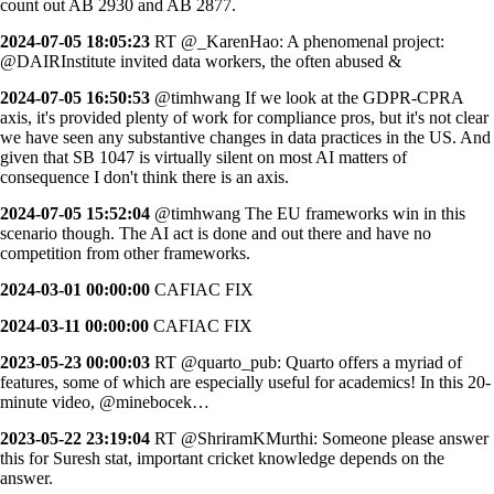
count out AB 2930 and AB 2877.
2024-07-05 18:05:23
RT @_KarenHao: A phenomenal project:
@DAIRInstitute invited data workers, the often abused &
2024-07-05 16:50:53
@timhwang If we look at the GDPR-CPRA
axis, it's provided plenty of work for compliance pros, but it's not clear
we have seen any substantive changes in data practices in the US. And
given that SB 1047 is virtually silent on most AI matters of
consequence I don't think there is an axis.
2024-07-05 15:52:04
@timhwang The EU frameworks win in this
scenario though. The AI act is done and out there and have no
competition from other frameworks.
2024-03-01 00:00:00
CAFIAC FIX
2024-03-11 00:00:00
CAFIAC FIX
2023-05-23 00:00:03
RT @quarto_pub: Quarto offers a myriad of
features, some of which are especially useful for academics! In this 20-
minute video, @minebocek…
2023-05-22 23:19:04
RT @ShriramKMurthi: Someone please answer
this for Suresh stat, important cricket knowledge depends on the
answer.