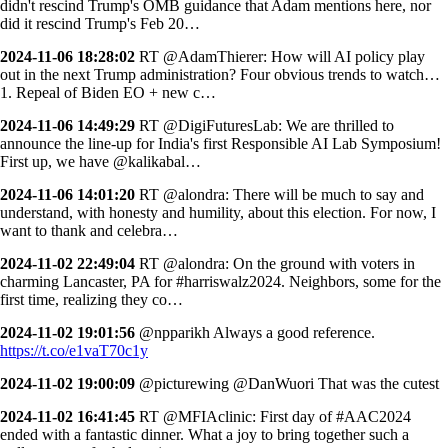
didn't rescind Trump's OMB guidance that Adam mentions here, nor
did it rescind Trump's Feb 20…
2024-11-06 18:28:02
RT @AdamThierer: How will AI policy play
out in the next Trump administration? Four obvious trends to watch…
1. Repeal of Biden EO + new c…
2024-11-06 14:49:29
RT @DigiFuturesLab: We are thrilled to
announce the line-up for India's first Responsible AI Lab Symposium!
First up, we have @kalikabal…
2024-11-06 14:01:20
RT @alondra: There will be much to say and
understand, with honesty and humility, about this election. For now, I
want to thank and celebra…
2024-11-02 22:49:04
RT @alondra: On the ground with voters in
charming Lancaster, PA for #harriswalz2024. Neighbors, some for the
first time, realizing they co…
2024-11-02 19:01:56
@npparikh Always a good reference.
https://t.co/e1vaT70c1y
2024-11-02 19:00:09
@picturewing @DanWuori That was the cutest
2024-11-02 16:41:45
RT @MFIAclinic: First day of #AAC2024
ended with a fantastic dinner. What a joy to bring together such a