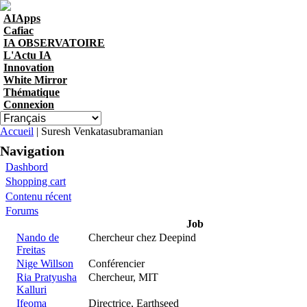
Skip to navigation
Aller au contenu principal
AIApps
Cafiac
IA OBSERVATOIRE
L'Actu IA
Innovation
White Mirror
Thématique
Connexion
Vous êtes ici
Accueil
| Suresh Venkatasubramanian
Navigation
Dashbord
Shopping cart
Contenu récent
Forums
Job
Nando de
Chercheur chez Deepind
Freitas
Nige Willson
Conférencier
Ria Pratyusha
Chercheur, MIT
Kalluri
Ifeoma
Directrice, Earthseed