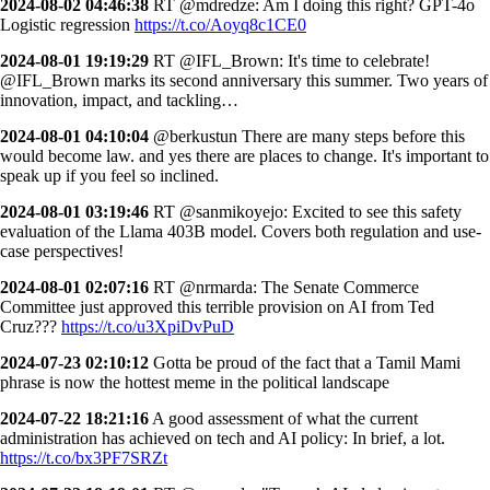
2024-08-02 04:46:38
RT @mdredze: Am I doing this right? GPT-4o
Logistic regression
https://t.co/Aoyq8c1CE0
2024-08-01 19:19:29
RT @IFL_Brown: It's time to celebrate!
@IFL_Brown marks its second anniversary this summer. Two years of
innovation, impact, and tackling…
2024-08-01 04:10:04
@berkustun There are many steps before this
would become law. and yes there are places to change. It's important to
speak up if you feel so inclined.
2024-08-01 03:19:46
RT @sanmikoyejo: Excited to see this safety
evaluation of the Llama 403B model. Covers both regulation and use-
case perspectives!
2024-08-01 02:07:16
RT @nrmarda: The Senate Commerce
Committee just approved this terrible provision on AI from Ted
Cruz???
https://t.co/u3XpiDvPuD
2024-07-23 02:10:12
Gotta be proud of the fact that a Tamil Mami
phrase is now the hottest meme in the political landscape
2024-07-22 18:21:16
A good assessment of what the current
administration has achieved on tech and AI policy: In brief, a lot.
https://t.co/bx3PF7SRZt