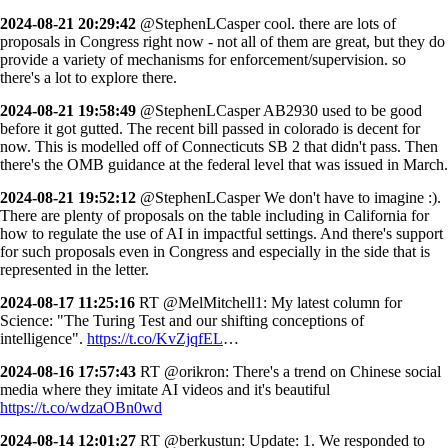
2024-08-21 20:29:42
@StephenLCasper cool. there are lots of
proposals in Congress right now - not all of them are great, but they do
provide a variety of mechanisms for enforcement/supervision. so
there's a lot to explore there.
2024-08-21 19:58:49
@StephenLCasper AB2930 used to be good
before it got gutted. The recent bill passed in colorado is decent for
now. This is modelled off of Connecticuts SB 2 that didn't pass. Then
there's the OMB guidance at the federal level that was issued in March.
2024-08-21 19:52:12
@StephenLCasper We don't have to imagine :).
There are plenty of proposals on the table including in California for
how to regulate the use of AI in impactful settings. And there's support
for such proposals even in Congress and especially in the side that is
represented in the letter.
2024-08-17 11:25:16
RT @MelMitchell1: My latest column for
Science: "The Turing Test and our shifting conceptions of
intelligence".
https://t.co/KvZjqfEL
…
2024-08-16 17:57:43
RT @orikron: There's a trend on Chinese social
media where they imitate AI videos and it's beautiful
https://t.co/wdzaOBn0wd
2024-08-14 12:01:27
RT @berkustun: Update: 1. We responded to