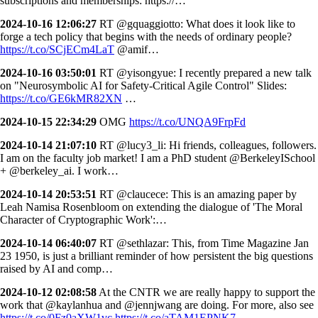
subscriptions and memberships: https://…
2024-10-16 12:06:27
RT @gquaggiotto: What does it look like to
forge a tech policy that begins with the needs of ordinary people?
https://t.co/SCjECm4LaT
@amif…
2024-10-16 03:50:01
RT @yisongyue: I recently prepared a new talk
on "Neurosymbolic AI for Safety-Critical Agile Control" Slides:
https://t.co/GE6kMR82XN
…
2024-10-15 22:34:29
OMG
https://t.co/UNQA9FrpFd
2024-10-14 21:07:10
RT @lucy3_li: Hi friends, colleagues, followers.
I am on the faculty job market! I am a PhD student @BerkeleyISchool
+ @berkeley_ai. I work…
2024-10-14 20:53:51
RT @claucece: This is an amazing paper by
Leah Namisa Rosenbloom on extending the dialogue of 'The Moral
Character of Cryptographic Work':…
2024-10-14 06:40:07
RT @sethlazar: This, from Time Magazine Jan
23 1950, is just a brilliant reminder of how persistent the big questions
raised by AI and comp…
2024-10-12 02:08:58
At the CNTR we are really happy to support the
work that @kaylanhua and @jennjwang are doing. For more, also see
https://t.co/0Fz0aXW1vc
https://t.co/aTAM1EPNK7