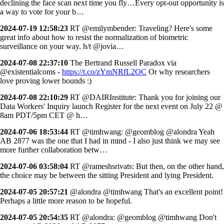
declining the face scan next time you fly…Every opt-out opportunity is
a way to vote for your b…
2024-07-19 12:58:23
RT @emilymbender: Traveling? Here's some
great info about how to resist the normalization of biometric
surveillance on your way. h/t @jovia…
2024-07-08 22:37:10
The Bertrand Russell Paradox via
@existentialcoms -
https://t.co/zYmNRfL2OC
Or why researchers
love proving lower bounds :)
2024-07-08 22:10:29
RT @DAIRInstitute: Thank you for joining our
Data Workers' Inquiry launch Register for the next event on July 22 @
8am PDT/5pm CET @ h…
2024-07-06 18:53:44
RT @timhwang: @geomblog @alondra Yeah
AB 2877 was the one that I had in mind - I also just think we may see
more further collaboration betw…
2024-07-06 03:58:04
RT @rameshsrivats: But then, on the other hand,
the choice may be between the sitting President and lying President.
2024-07-05 20:57:21
@alondra @timhwang That's an excellent point!
Perhaps a little more reason to be hopeful.
2024-07-05 20:54:35
RT @alondra: @geomblog @timhwang Don't