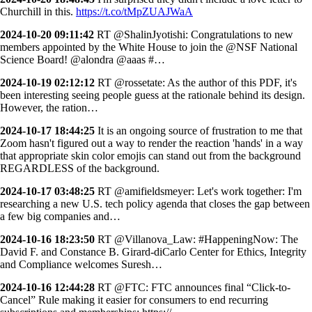
Churchill in this.
https://t.co/tMpZUAJWaA
2024-10-20 09:11:42
RT @ShalinJyotishi: Congratulations to new
members appointed by the White House to join the @NSF National
Science Board! @alondra @aaas #…
2024-10-19 02:12:12
RT @rossetate: As the author of this PDF, it's
been interesting seeing people guess at the rationale behind its design.
However, the ration…
2024-10-17 18:44:25
It is an ongoing source of frustration to me that
Zoom hasn't figured out a way to render the reaction 'hands' in a way
that appropriate skin color emojis can stand out from the background
REGARDLESS of the background.
2024-10-17 03:48:25
RT @amifieldsmeyer: Let's work together: I'm
researching a new U.S. tech policy agenda that closes the gap between
a few big companies and…
2024-10-16 18:23:50
RT @Villanova_Law: #HappeningNow: The
David F. and Constance B. Girard-diCarlo Center for Ethics, Integrity
and Compliance welcomes Suresh…
2024-10-16 12:44:28
RT @FTC: FTC announces final “Click-to-
Cancel” Rule making it easier for consumers to end recurring