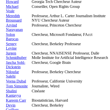
Howard
Georgia Tech Chercheur Auteur
Michael
Conseiller, Open Rights Group
Veale
Meredith
Professeur, Arthur L. Carter Journalism Institute
Broussard
NYU Chercheur Auteur
Arvind
Professeur, Princeton Chercheur
Narayanan
Solon
Chercheur, Microsoft Fondateur, FAcct
Barocas
Sergey
Chercheur, Berkeley Professeur
Levine
Jurgen
Chercheur, NNAISENSE Professeur, Dalle
Schmidhuber
Molle Institute for Artificial Intelligence Research
Jascha Sohl-
Chercheur, Google Brain
Dickstein
Niloufar
Professeur, Berkeley Chercheur
Salehi
Veena Dubal
Professeur, Californie University
Tom Simonite
Journaliste, Wired
Shalini
Cinéaste
Kantayya
Kareem Carr
Biostatistician, Harvard
Devin
Chercheur, Berkeley
Guillory