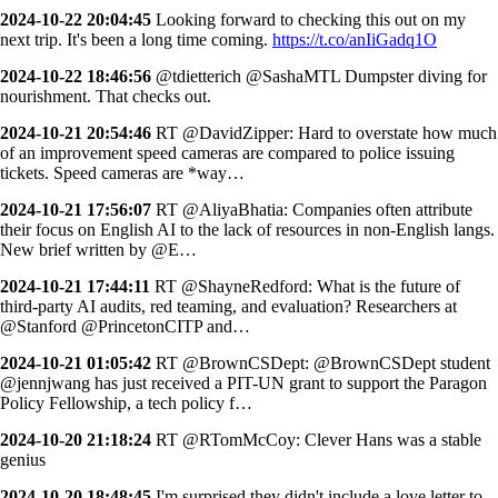
2024-10-22 20:04:45
Looking forward to checking this out on my
next trip. It's been a long time coming.
https://t.co/anIiGadq1O
2024-10-22 18:46:56
@tdietterich @SashaMTL Dumpster diving for
nourishment. That checks out.
2024-10-21 20:54:46
RT @DavidZipper: Hard to overstate how much
of an improvement speed cameras are compared to police issuing
tickets. Speed cameras are *way…
2024-10-21 17:56:07
RT @AliyaBhatia: Companies often attribute
their focus on English AI to the lack of resources in non-English langs.
New brief written by @E…
2024-10-21 17:44:11
RT @ShayneRedford: What is the future of
third-party AI audits, red teaming, and evaluation? Researchers at
@Stanford @PrincetonCITP and…
2024-10-21 01:05:42
RT @BrownCSDept: @BrownCSDept student
@jennjwang has just received a PIT-UN grant to support the Paragon
Policy Fellowship, a tech policy f…
2024-10-20 21:18:24
RT @RTomMcCoy: Clever Hans was a stable
genius
2024-10-20 18:48:45
I'm surprised they didn't include a love letter to