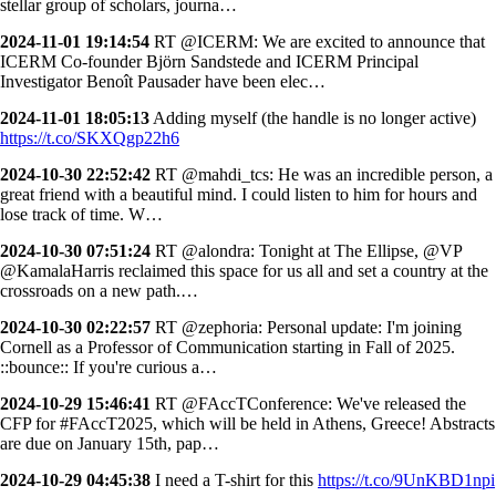
stellar group of scholars, journa…
2024-11-01 19:14:54
RT @ICERM: We are excited to announce that
ICERM Co-founder Björn Sandstede and ICERM Principal
Investigator Benoît Pausader have been elec…
2024-11-01 18:05:13
Adding myself (the handle is no longer active)
https://t.co/SKXQgp22h6
2024-10-30 22:52:42
RT @mahdi_tcs: He was an incredible person, a
great friend with a beautiful mind. I could listen to him for hours and
lose track of time. W…
2024-10-30 07:51:24
RT @alondra: Tonight at The Ellipse, @VP
@KamalaHarris reclaimed this space for us all and set a country at the
crossroads on a new path.…
2024-10-30 02:22:57
RT @zephoria: Personal update: I'm joining
Cornell as a Professor of Communication starting in Fall of 2025.
::bounce:: If you're curious a…
2024-10-29 15:46:41
RT @FAccTConference: We've released the
CFP for #FAccT2025, which will be held in Athens, Greece! Abstracts
are due on January 15th, pap…
2024-10-29 04:45:38
I need a T-shirt for this
https://t.co/9UnKBD1npi