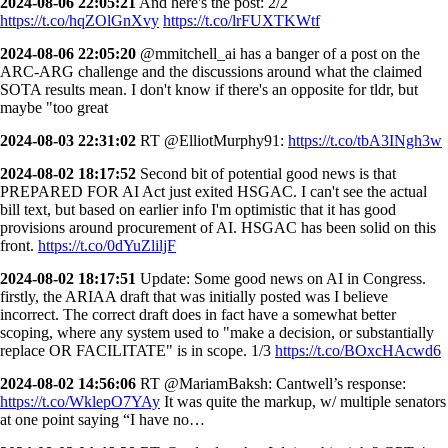
2024-08-06 22:05:21
And here's the post: 2/2
https://t.co/hqZOlGnXvy
https://t.co/lrFUXTKWtf
2024-08-06 22:05:20
@mmitchell_ai has a banger of a post on the
ARC-ARG challenge and the discussions around what the claimed
SOTA results mean. I don't know if there's an opposite for tldr, but
maybe "too great
2024-08-03 22:31:02
RT @ElliotMurphy91:
https://t.co/tbA3INgh3w
2024-08-02 18:17:52
Second bit of potential good news is that
PREPARED FOR AI Act just exited HSGAC. I can't see the actual
bill text, but based on earlier info I'm optimistic that it has good
provisions around procurement of AI. HSGAC has been solid on this
front.
https://t.co/0dYuZliljF
2024-08-02 18:17:51
Update: Some good news on AI in Congress.
firstly, the ARIAA draft that was initially posted was I believe
incorrect. The correct draft does in fact have a somewhat better
scoping, where any system used to "make a decision, or substantially
replace OR FACILITATE" is in scope. 1/3
https://t.co/BOxcHAcwd6
2024-08-02 14:56:06
RT @MariamBaksh: Cantwell’s response:
https://t.co/WklepO7YAy
It was quite the markup, w/ multiple senators
at one point saying “I have no…