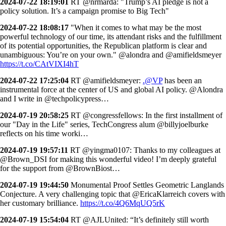
2024-07-22 18:19:01
RT @nrmarda: "Trump’s AI pledge is not a
policy solution. It’s a campaign promise to Big Tech"
2024-07-22 18:08:17
"When it comes to what may be the most
powerful technology of our time, its attendant risks and the fulfillment
of its potential opportunities, the Republican platform is clear and
unambiguous: You’re on your own." @alondra and @amifieldsmeyer
https://t.co/CAtVIXI4hT
2024-07-22 17:25:04
RT @amifieldsmeyer:
.@VP
has been an
instrumental force at the center of US and global AI policy. @Alondra
and I write in @techpolicypress…
2024-07-19 20:58:25
RT @congressfellows: In the first installment of
our "Day in the Life" series, TechCongress alum @billyjoelburke
reflects on his time worki…
2024-07-19 19:57:11
RT @yingma0107: Thanks to my colleagues at
@Brown_DSI for making this wonderful video! I’m deeply grateful
for the support from @BrownBiost…
2024-07-19 19:44:50
Monumental Proof Settles Geometric Langlands
Conjecture. A very challenging topic that @EricaKlarreich covers with
her customary brilliance.
https://t.co/4Q6MqUQ5rK
2024-07-19 15:54:04
RT @AJLUnited: “It’s definitely still worth