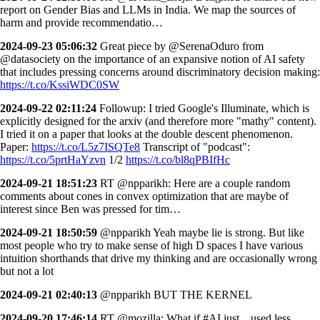
report on Gender Bias and LLMs in India. We map the sources of
harm and provide recommendatio…
2024-09-23 05:06:32
Great piece by @SerenaOduro from
@datasociety on the importance of an expansive notion of AI safety
that includes pressing concerns around discriminatory decision making:
https://t.co/KssiWDC0SW
2024-09-22 02:11:24
Followup: I tried Google's Illuminate, which is
explicitly designed for the arxiv (and therefore more "mathy" content).
I tried it on a paper that looks at the double descent phenomenon.
Paper:
https://t.co/L5z7ISQTe8
Transcript of "podcast":
https://t.co/5prtHaYzvn
1/2
https://t.co/bl8qPBIfHc
2024-09-21 18:51:23
RT @npparikh: Here are a couple random
comments about cones in convex optimization that are maybe of
interest since Ben was pressed for tim…
2024-09-21 18:50:59
@npparikh Yeah maybe lie is strong. But like
most people who try to make sense of high D spaces I have various
intuition shorthands that drive my thinking and are occasionally wrong
but not a lot
2024-09-21 02:40:13
@npparikh BUT THE KERNEL
2024-09-20 17:46:14
RT @mozilla: What if #AI just... used less