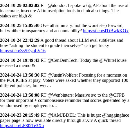
2024-10-29 02:02:02
RT @alondra: I spoke w/ @AP about the use of
inaccurate, insecure AI transcription tools in clinical settings. The
stakes are high &
2024-10-25 15:05:40
Overall summary: not the worst step forward,
but whither transparency and accountability?
https://t.co/sITtBwkKOx
2024-10-24 22:42:29
A good thread about LLM eval subtleties and
how "asking the student to grade themselves" can get tricky
https://t.co/ZsSEyqLV16
2024-10-24 19:49:43
RT @CenDemTech: Today the @WhiteHouse
released a memo &
2024-10-24 13:58:30
RT @JustinWolfers: Focusing for a moment on
the POLICIES at play. Voters were asked whether they supported 100
different policies, but wer…
2024-10-24 13:58:08
RT @Wenbinters: Massive s/o to the @CFPB
for their important + commonsense reminder that scores generated by a
vendor used by employers to…
2024-10-23 20:15:49
RT @IAMJBDEL: This is huge: @huggingface
paper-page is now available directly through arXiv A quick thread
https://t.co/LF8l5Te3Xa