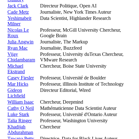
Jack Clark
Directeur Politique, Open AI
Cade Metz
Journaliste, New York Times Auteur
Yeshimabeit
Data Scientist, Highlander Research
Milner
Nicolas Le
Professeur, McGill University Chercheur,
Roux
Google Brain
Julia Angwin
Journaliste, The Markup
Ryan Mac
Journaliste, Buzzfeed
Vijay
Professeur, University duTexas Chercheur,
Chidambaram
VMware Research
Michael
Chercheur, Boise State University
Ekstrand
Casey Fiesler
Professeur, Université de Boulder
Mar Hicks
Professeur, iIllinois Institute of Technology
Gideon
Directeur Editorial, Wired
Lichfield
William Isaac
Chercheur, Deepmind
Cathy O Neil
Mathématicienne Data Scientist Auteur
Luke Stark
Professeur, Université d'Ontario Auteur
Talia Ringer
Professeur, Washington University
Khadijah
Chercheur
Abdurahman
Tawana Petty
Directrice, Data for Black Lives Auteur