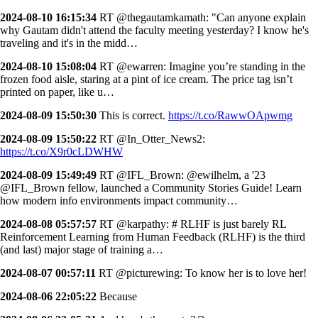
2024-08-10 16:15:34
RT @thegautamkamath: "Can anyone explain
why Gautam didn't attend the faculty meeting yesterday? I know he's
traveling and it's in the midd…
2024-08-10 15:08:04
RT @ewarren: Imagine you’re standing in the
frozen food aisle, staring at a pint of ice cream. The price tag isn’t
printed on paper, like u…
2024-08-09 15:50:30
This is correct.
https://t.co/RawwOApwmg
2024-08-09 15:50:22
RT @In_Otter_News2:
https://t.co/X9r0cLDWHW
2024-08-09 15:49:49
RT @IFL_Brown: @ewilhelm, a '23
@IFL_Brown fellow, launched a Community Stories Guide! Learn
how modern info environments impact community…
2024-08-08 05:57:57
RT @karpathy: # RLHF is just barely RL
Reinforcement Learning from Human Feedback (RLHF) is the third
(and last) major stage of training a…
2024-08-07 00:57:11
RT @picturewing: To know her is to love her!
2024-08-06 22:05:22
Because