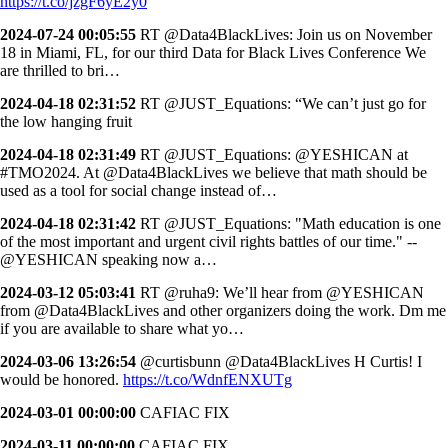
https://t.co/jzgF6yE2y0
2024-07-24 00:05:55
RT @Data4BlackLives: Join us on November
18 in Miami, FL, for our third Data for Black Lives Conference We
are thrilled to bri…
2024-04-18 02:31:52
RT @JUST_Equations: “We can’t just go for
the low hanging fruit
2024-04-18 02:31:49
RT @JUST_Equations: @YESHICAN at
#TMO2024. At @Data4BlackLives we believe that math should be
used as a tool for social change instead of…
2024-04-18 02:31:42
RT @JUST_Equations: "Math education is one
of the most important and urgent civil rights battles of our time." --
@YESHICAN speaking now a…
2024-03-12 05:03:41
RT @ruha9: We’ll hear from @YESHICAN
from @Data4BlackLives and other organizers doing the work. Dm me
if you are available to share what yo…
2024-03-06 13:26:54
@curtisbunn @Data4BlackLives H Curtis! I
would be honored.
https://t.co/WdnfENXUTg
2024-03-01 00:00:00
CAFIAC FIX
2024-03-11 00:00:00
CAFIAC FIX