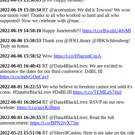
2022-06-19 15:16:34
RT @acoreunion: We did it Towson! We won
our union vote! Thanks to all who worked so hard and all who
supported! Now we celebrate with @mac…
2022-06-19 14:58:10
Happy Juneteenth!!!
https://t.co/BwzhU40vMl
2022-06-06 15:58:53
Thank you @JFKLibrary @JBKSchlossberg!
Truly an honor.
2022-06-06 15:58:52
Wow
https://t.co/H9azsmCusA
2022-06-01 16:40:41
RT @Data4BlackLives: We are excited to
announce the dates for our third conference: D4BL III
https://t.co/mdvGOqCayJ
2022-06-01 16:22:53
We who believe in freedom cannot rest until it's
come. #DataforBlackLives #D4BLIII
https://t.co/TEMEaS74xd
2022-06-01 16:20:54
RT @Data4BlackLives: RSVP on our new
website:
https://t.co/uuvKlJhtpn
2022-06-01 16:20:35
RT @Data4BlackLives: Read the full
announcement:
https://t.co/BPN2jvX75m
2022-05-23 15:51:56
RT @SheryllCashin: Here is my take on the role