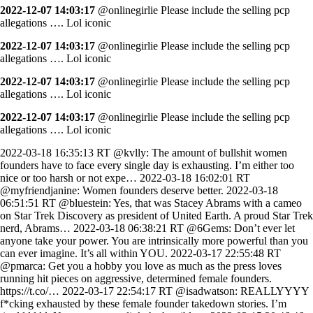
2022-12-07 14:03:17
@onlinegirlie Please include the selling pcp
allegations …. Lol iconic
2022-12-07 14:03:17
@onlinegirlie Please include the selling pcp
allegations …. Lol iconic
2022-12-07 14:03:17
@onlinegirlie Please include the selling pcp
allegations …. Lol iconic
2022-12-07 14:03:17
@onlinegirlie Please include the selling pcp
allegations …. Lol iconic
2022-03-18 16:35:13 RT @kvlly: The amount of bullshit women founders have to face every single day is exhausting. I’m either too nice or too harsh or not expe… 2022-03-18 16:02:01 RT @myfriendjanine: Women founders deserve better. 2022-03-18 06:51:51 RT @bluestein: Yes, that was Stacey Abrams with a cameo on Star Trek Discovery as president of United Earth. A proud Star Trek nerd, Abrams… 2022-03-18 06:38:21 RT @6Gems: Don’t ever let anyone take your power. You are intrinsically more powerful than you can ever imagine. It’s all within YOU. 2022-03-17 22:55:48 RT @pmarca: Get you a hobby you love as much as the press loves running hit pieces on aggressive, determined female founders. https://t.co/… 2022-03-17 22:54:17 RT @isadwatson: REALLYYYY f*cking exhausted by these female founder takedown stories. I’m tiredddddd. Not even gonna link the horrible… 2022-03-15 20:46:46 RT @marcsilverstei2: Sounds like the name of a new Zizek book 2022-03-12 08:11:00 CAFIAC FIX 2022-01-17 08:11:00 CAFIAC FIX 2022-01-11 08:11:00 CAFIAC FIX 2021-12-31 03:31:42 @Expedia may top the list for companies profiting from the destruction and death of this wave of the pandemic. I would not be surprised if they amass record profits this quarter. A vast majority will literally be penalty fees paid by hardworking people. 2021-12-27 08:20:00 CAFIAC FIX 2021-12-13 10:56:27 @MitaliNagrecha @SohoHouseBerlin Thank you! I already have an office but will share this resource with folks. As a member of Soho House and someone who has seen how it can be an amazing space for Black and Brown artists and creatives — I am naming this issue. 2021-12-13 10:44:59 Unless we do the work of naming history and challenging it, we will repeat it. @SohoHouseBerlin I am so disappointed. 2021-12-13 10:43:33 And what where the 8 million young people who were apart of Hitler Youth taught? Full article here: https://t.co/t539spv1y8 https://t.co/Dt1xGTk210 2021-12-13 10:39:31 Be angry at Nazism and their monstrous acts. Not me. Sadly it is clear that in some ways their objective was successful: own the youth so that even when the Third Reich fell, the ideologies would live on. #SohoHouBerlin @SohoHouseGroup 2021-12-13 10:34:13 The way the GM at @SohoHouseBerlin just became very defensive and even aggressive when I named the history of this building as the former Hitler Youth HQ is astonishing. 2021-11-06 23:20:00 CAFIAC FIX 2021-11-06 19:50:00 CAFIAC FIX 2021-11-06 18:59:00 CAFIAC FIX 2021-11-01 19:20:00 CAFIAC FIX 2021-11-01 17:30:00 CAFIAC FIX 2021-09-25 21:32:30 RT @angelmoney007: The only food I crave now is lightly dressed raw greens and thats how I know god and i are on good terms at the moment 2021-09-15 20:29:38 RT @LSDXOXO_: found out a black woman invented grunge the other day and now it all makes sense 2021-09-09 19:18:23 RT @verymimi: https://t.co/xN9WL2SxYf 2021-08-19 17:59:23 RT @ultrapassive1: Techgnosis https://t.co/nu9ste8RqE 2021-08-19 17:51:47 I am so excited for this! https://t.co/oapnOvst8J 2021-08-14 18:10:27 @GRNTUB Barb boat really tore huh 2021-08-05 19:45:33 Everyone my bag was returned this morning. Thank you for your concerns and prayers. The looks are secured lol. 2021-08-05 01:13:11 Does @airfrance always hold the checked luggage of business class flyers hostage? My luggage was delayed and no one is giving me an answer on when I can pick it up or it will be delivered. @AirFranceFR @AirFranceUS please return my belongings immediately. 2021-08-04 20:24:02 RT @LSDXOXO_: R.I.P. Paul Johnson. Love you forever https://t.co/qcmZtvr4ec 2021-07-30 09:28:51 RT @NYSocialBee: If you ever see someone talking shit about me online/hating on me, please don’t bring it to me. It has nothing to do with… 2021-07-08 21:37:16 RT @jamilawoods: energy!! https://t.co/Kbq4e4iP2X 2021-07-06 01:45:23 @onlinegirlie Congrats!!!!! 2021-07-06 01:45:23 @onlinegirlie Congrats!!!!! 2021-07-06 01:44:30 RT @onlinegirlie: come to 125-01 queens blvd kews garden to demand gia’s release i’m free show tf up!!! https://t.co/i8qgJv8KEI 2021-07-06 01:20:28 @_zs Lmao 2021-07-03 21:34:46 @WTCHCRFT666 Haha omg it was definitely giving that 2021-07-03 20:01:15 This reference tore https://t.co/QwPOF0x6sU 2021-07-02 23:52:24 RT @tylergivens: TICKLE ME TIGHT #tyl000rd https://t.co/qUjivUA9FL 2021-06-29 20:09:38 RT @yosoymichael: Had the absolute honor of profiling the inimitable @OfficialWillow for the July 2021 cover of @LOFFICIELUSA! https://t.co… 2021-06-29 17:04:25 RT @_zs: I h8 it here https://t.co/o6Lj7CiCW2 2021-06-29 00:35:50 RT @LSDXOXO_: https://t.co/OsHft4s5ud https://t.co/acpfa7Ql8Q 2021-06-29 00:26:28 @yosoymichael Wow 2021-06-17 00:26:23 https://t.co/sGLjFw0Err 2021-06-02 15:35:38 RT @Matt_Cagle: Roses are red Violets are blue When the product is free The product is you. 2021-05-28 17:35:53 RT @Combsthepoet: Our @Data4BlackLives Hubs are doing incredible organizing on the ground in their respective cities/countries. We can't wa… 2021-05-26 11:16:10 RT @zararah: "Big data...is part of a long and pervasive historical legacy and technological timeline of scientific oppression, aggressive… 2021-05-25 18:22:28 RT @Outkast: No crop? We here https://t.co/LvVJHpPqxq 2021-05-21 19:33:32 RT @n_isama: @Data4BlackLives with an important contribution. If you don’t see what’s going on as systemic and implicit in the economic mod… 2021-05-21 06:44:08 RT @Combsthepoet: Truthfully, I'm actually used to having my work marginalized. I was just hoping the interview wouldn't be a setback to al… 2021-05-20 22:04:16 RT @h_jackson_: Thread: This semester at @MIT, I analyzed over 33,000 @nytimes articles on #Palestine & 2021-05-20 12:17:28 RT @takebackthetech: This excellent report/site on data capitalism & 2021-05-18 22:55:46 RT @_theghettomonk: Here's a free pdf of the book https://t.co/syL8PeiZdo 2021-05-18 21:00:00 RT @Data4BlackLives: Loved the micro site? Come tomorrow to hear further discussion of #DataCapitalism moderated by our very own @YESHICAN… 2021-05-18 20:38:35 RT @Data4BlackLives: Along with our new report, we’ve built a micro site to help you understand: what is data capitalism and algorithmic ra… 2021-05-18 20:37:52 @geminiimatt @itsafronomics @jovialjoy @rajiinio @timnitGebru @red_abebe @JordanBHarrod @csdoctorsister @mutalenkonde @ParissAthena @EricaJoy @60Minutes @Combsthepoet Thanks Matt! 2021-05-18 20:35:59 RT @AJLUnited: THIS!! https://t.co/AYTM7yaNXK 2021-05-18 19:09:20 RT @alimsdahl: “Just because technology is new doesn’t mean that it’s innovative and it definitely doesn’t mean that it’s beneficial to soc… 2021-05-18 19:09:14 RT @Neurosarda: Just read through this newly released report by @YESHICAN & 2021-05-10 15:19:21 RT @bigblackjacobin: “while Pfizer’s main goal is to keep prices high, it is actually against Pfizer’s financial interest to have the rest… 2021-05-07 17:43:24 RT @MariaDautruche: ICYMI: See @Data4BlackLives Founder @YESHICAN being awarded the #JFKNewFrontierAward by the JFK Library Foundation and… 2021-05-06 20:43:44 @dataandme @BrownAlumniMag Omg!! Yes!! Thanks so much for the support Mara. 2021-05-06 20:26:20 RT @JFKLibrary: Congratulations to @Data4BlackLives Founder Yeshimabeit Milner, who is being honored with a #JFKNewFrontierAward by the JFK… 2021-05-06 19:47:24 @thelindaden Thank you Linda!!! So glad that you are on this journey with me!! 2021-05-06 19:45:14 RT @thelindaden: Words can’t explain how well deserved this is! Congrats to @YESHICAN https://t.co/2AtcP4Kvtp 2021-05-06 17:26:32 @BrennanDuBose Thanks Brennan! 2021-05-06 17:25:04 RT @BrennanDuBose: Oh @YESHICAN I’m just so proud of you https://t.co/QmtqP1iABO 2021-05-06 17:25:00 RT @Combsthepoet: Congrats to @Data4BlackLives founder and ED @YESHICAN, on receiving the JFK New Frontier Award! Well-deserved. Also, che… 2021-05-04 16:46:32 @RaceEthnicity Thank you!! 2021-05-04 16:46:26 RT @RaceEthnicity: Congrats, @YESHICAN! https://t.co/5W80U6Padj 2021-05-04 16:31:24 RT @BrownAlumniMag: Yeshi Milner ’12, founder of Data 4 Black Lives, won a JFK New Frontier Award for her work exposing systemic anti-Black… 2021-05-01 20:19:21 @sashaspielberg Amen 2021-05-01 19:15:15 @sashaspielberg I have been searching for a running buddy! 2021-04-29 17:19:20 RT @chicanocyborg: "We also call for a national audit of all human remains in museum and university collections. We believe it is imperativ… 2021-04-09 21:21:54 https://t.co/b1WQhjOLMy 2021-03-28 16:14:02 @Combsthepoet Thank you Tawana! Working with you has been such a gift and a true joy Love you!! 2021-03-28 16:12:46 @Neurosarda Thank you so much sis!! Appreciate you. 2021-03-19 18:47:37 RT @Data4BlackLives: We’re building our dream team! Apply, apply, apply! https://t.co/BP90qUXrHa 2021-03-19 14:18:39 @DataSciBae Thank you sis! Love you!! 2021-03-19 14:18:31 RT @DataSciBae: Things I'm watching today: @YESHICAN's Keynote @ FaccT 2021 https://t.co/02OMEP5lPI 2021-03-17 18:47:00 RT @connect4mary: Read this to see the tangible connection between data and narrative (and how data can change the narrative). I am inspire… 2021-03-16 15:37:12 @nealpatwari That is so wonderful. Thank you. 2021-03-13 21:29:14 RT @timnitGebru: Also in the article @YESHICAN of @Data4BlackLives. https://t.co/e2F33lVXUP 2021-03-08 19:43:58 @KLdivergence Thank you. But I urge everyone to remember that Black women fighting for their right to breastfeed (or to chose any feeding plan for their babies) leads to more choices and equity for all mothers. It does not take anything away. 2021-03-08 19:15:42 @KLdivergence https://t.co/1KPh1ZEpxM 2021-03-08 19:15:29 @KLdivergence Hi Kristian, I am saddened that this is your takeaway from my keynote. What we were responding to was the aggressive marketing of infant formula to Black mothers not formula feeding. We were fighting hospital policies and not individual behaviors. You can read more here. 2021-03-08 16:50:37 RT @FAccTConference: A keynote address from @YESH