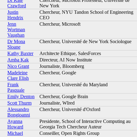
Dr Kate
Chercheur, Microsoft Professeur, Université de
Crawford
New York
Justin
Chercheur, NYU Tandon School of Engineering
Hendrix
CEO
Jenn
Chercheur, Microsoft
Wortman
Vaughan
Dr Mona
Chercheur, Université de New York Sociologue
Sloane
Kathy Baxter
Architecte Ethique, SalesForces
Amba Kak
Directeur, AI Now Institute
Nico Grant
Journaliste, Bloomberg
Madeleine
Chercheur, Google
Clare Elish
Frank
Chercheur, Université du Maryland
Pasquale
Emily Denton
Chercheur, Google Brain
Scott Thurm
Journaliste, WIred
Alessandro
Chercheur, Université d'Oxford
Bongioanni
Ayanna
Presidente, School of Interactive Computing au
Howard
Georgia Tech Chercheur Auteur
Michael
Conseiller, Open Rights Group