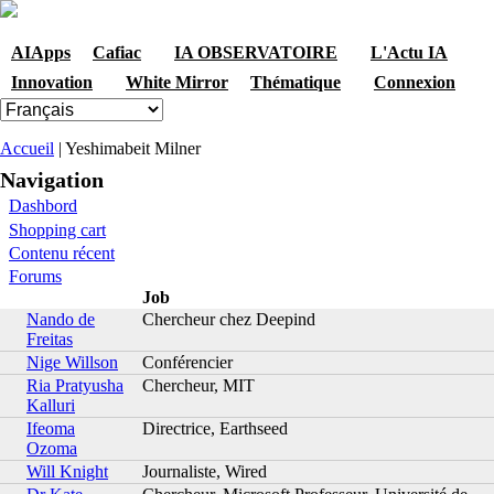
Skip to navigation
Aller au contenu principal
AIApps
Cafiac
IA OBSERVATOIRE
L'Actu IA
Innovation
White Mirror
Thématique
Connexion
Vous êtes ici
Accueil
| Yeshimabeit Milner
Navigation
Dashbord
Shopping cart
Contenu récent
Forums
Job
Nando de
Chercheur chez Deepind
Freitas
Nige Willson
Conférencier
Ria Pratyusha
Chercheur, MIT
Kalluri
Ifeoma
Directrice, Earthseed
Ozoma
Will Knight
Journaliste, Wired