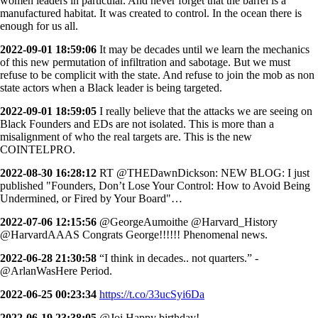
women leaders in particular. And never forget that the barrel is a
manufactured habitat. It was created to control. In the ocean there is
enough for us all.
2022-09-01 18:59:06
It may be decades until we learn the mechanics
of this new permutation of infiltration and sabotage. But we must
refuse to be complicit with the state. And refuse to join the mob as non
state actors when a Black leader is being targeted.
2022-09-01 18:59:05
I really believe that the attacks we are seeing on
Black Founders and EDs are not isolated. This is more than a
misalignment of who the real targets are. This is the new
COINTELPRO.
2022-08-30 16:28:12
RT @THEDawnDickson: NEW BLOG: I just
published "Founders, Don’t Lose Your Control: How to Avoid Being
Undermined, or Fired by Your Board"…
2022-07-06 12:15:56
@GeorgeAumoithe @Harvard_History
@HarvardAAAS Congrats George!!!!!! Phenomenal news.
2022-06-28 21:30:58
“I think in decades.. not quarters.” -
@ArlanWasHere Period.
2022-06-25 00:23:34
https://t.co/33ucSyi6Da
2022-06-19 23:38:05
@Joi Happy birthday!