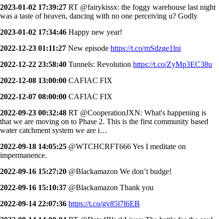
2023-01-02 17:39:27
RT @fairykissx: the foggy warehouse last night
was a taste of heaven, dancing with no one perceiving u? Godly
2023-01-02 17:34:46
Happy new year!
2022-12-23 01:11:27
New episode
https://t.co/mSdzge1lni
2022-12-22 23:58:40
Tunnels: Revolution
https://t.co/ZyMp3EC38u
2022-12-08 13:00:00
CAFIAC FIX
2022-12-07 08:00:00
CAFIAC FIX
2022-09-23 00:32:48
RT @CooperationJXN: What's happening is
that we are moving on to Phase 2. This is the first community based
water catchment system we are i…
2022-09-18 14:05:25
@WTCHCRFT666 Yes I meditate on
impermanence.
2022-09-16 15:27:20
@Blackamazon We don’t budge!
2022-09-16 15:10:37
@Blackamazon Thank you
2022-09-14 22:07:36
https://t.co/gv85l7l6EB