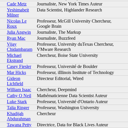
Cade Metz
Journaliste, New York Times Auteur
Yeshimabeit
Data Scientist, Highlander Research
Milner
Nicolas Le
Professeur, McGill University Chercheur,
Roux
Google Brain
Julia Angwin
Journaliste, The Markup
Ryan Mac
Journaliste, Buzzfeed
Vijay
Professeur, University duTexas Chercheur,
Chidambaram
VMware Research
Michael
Chercheur, Boise State University
Ekstrand
Casey Fiesler
Professeur, Université de Boulder
Mar Hicks
Professeur, iIllinois Institute of Technology
Gideon
Directeur Editorial, Wired
Lichfield
William Isaac
Chercheur, Deepmind
Cathy O Neil
Mathématicienne Data Scientist Auteur
Luke Stark
Professeur, Université d'Ontario Auteur
Talia Ringer
Professeur, Washington University
Khadijah
Chercheur
Abdurahman
Tawana Petty
Directrice, Data for Black Lives Auteur