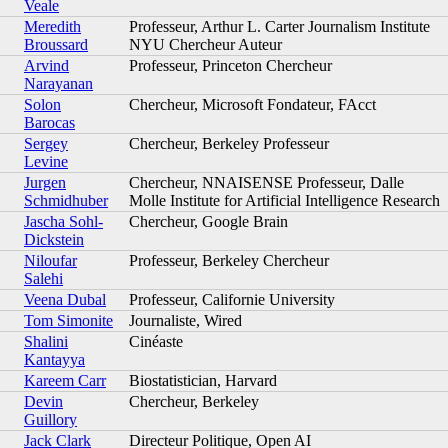
Veale
Meredith
Professeur, Arthur L. Carter Journalism Institute
Broussard
NYU Chercheur Auteur
Arvind
Professeur, Princeton Chercheur
Narayanan
Solon
Chercheur, Microsoft Fondateur, FAcct
Barocas
Sergey
Chercheur, Berkeley Professeur
Levine
Jurgen
Chercheur, NNAISENSE Professeur, Dalle
Schmidhuber
Molle Institute for Artificial Intelligence Research
Jascha Sohl-
Chercheur, Google Brain
Dickstein
Niloufar
Professeur, Berkeley Chercheur
Salehi
Veena Dubal
Professeur, Californie University
Tom Simonite
Journaliste, Wired
Shalini
Cinéaste
Kantayya
Kareem Carr
Biostatistician, Harvard
Devin
Chercheur, Berkeley
Guillory
Jack Clark
Directeur Politique, Open AI