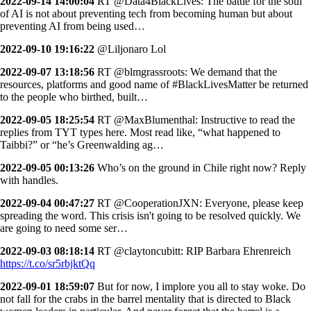
2022-09-14 14:00:04
RT @Data4BlackLives: The battle for the soul
of AI is not about preventing tech from becoming human but about
preventing AI from being used…
2022-09-10 19:16:22
@Liljonaro Lol
2022-09-07 13:18:56
RT @blmgrassroots: We demand that the
resources, platforms and good name of #BlackLivesMatter be returned
to the people who birthed, built…
2022-09-05 18:25:54
RT @MaxBlumenthal: Instructive to read the
replies from TYT types here. Most read like, “what happened to
Taibbi?” or “he’s Greenwalding ag…
2022-09-05 00:13:26
Who’s on the ground in Chile right now? Reply
with handles.
2022-09-04 00:47:27
RT @CooperationJXN: Everyone, please keep
spreading the word. This crisis isn't going to be resolved quickly. We
are going to need some ser…
2022-09-03 08:18:14
RT @claytoncubitt: RIP Barbara Ehrenreich
https://t.co/sr5rbjktQq
2022-09-01 18:59:07
But for now, I implore you all to stay woke. Do
not fall for the crabs in the barrel mentality that is directed to Black