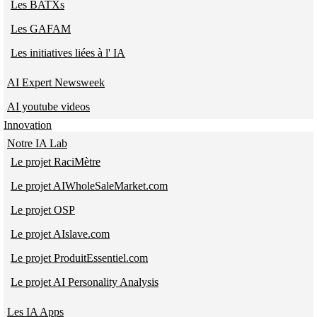
Les BATXs
Les GAFAM
Les initiatives liées à l' IA
AI Expert Newsweek
AI youtube videos
Innovation
Notre IA Lab
Le projet RaciMètre
Le projet AIWholeSaleMarket.com
Le projet OSP
Le projet AIslave.com
Le projet ProduitEssentiel.com
Le projet AI Personality Analysis
Les IA Apps