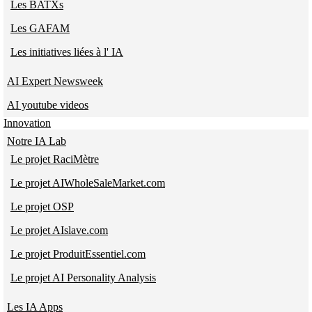
Les BATXs
Les GAFAM
Les initiatives liées à l' IA
AI Expert Newsweek
AI youtube videos
Innovation
Notre IA Lab
Le projet RaciMètre
Le projet AIWholeSaleMarket.com
Le projet OSP
Le projet AIslave.com
Le projet ProduitEssentiel.com
Le projet AI Personality Analysis
Les IA Apps