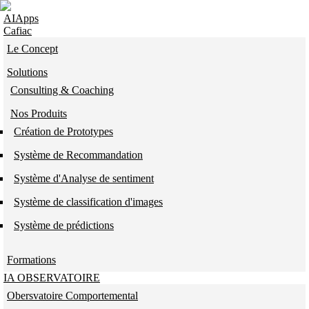
Skip to navigation
Aller au contenu principal
AIApps
Cafiac
Le Concept
Solutions
Consulting & Coaching
Nos Produits
Création de Prototypes
Système de Recommandation
Système d'Analyse de sentiment
Système de classification d'images
Système de prédictions
Formations
IA OBSERVATOIRE
Obersvatoire Comportemental