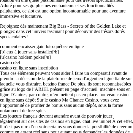
rotation en une quête passionnante pour des trésors spectaculaires.
Adoré pour ses graphismes enchanteurs et ses fonctionnalités
palpitantes, ce slot est une option incontournable pour une aventure
immersive et lucrative.
Rejoignez dès maintenant Big Bass - Secrets of the Golden Lake et
plongez dans cet univers fascinant pour découvrir des trésors dorés
spectaculaires !
comment encaisser gain loto-québec en ligne
[b]jeux à jouer sans installer[/b]
[u]casino holdem poker[/u]
casino réel
casino en ligne sans inscription
Tous ces éléments peuvent vous aider à faire un comparatif avant de
prendre la décision de la plateforme de jeux d'argent en ligne fiable sur
laquelle vous distraire. betzino france De plus, ils sont reconnaissables
grâce au logo de l’ARJEL présent en page d’accueil. machine sous en
ligne D’autres, par contre, n’en mettent pas en place. nouveau casino
en ligne sans dépôt Sur le casino Ma Chance Casino, vous avez
l’opportunité de profiter de bonus sans aucun dépôt, sous la forme
notamment de free spins.
Les joueurs français devront attendre avant de pouvoir jouer
légalement sur des sites de casinos en ligne. chat live unibet À cet effet,
il n’est pas rare d’en voir certains vous donner la possibilité de créer un
compte en argent réel sans pour autant vous demander les données de