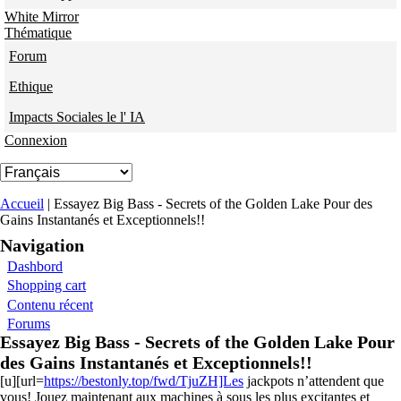
White Mirror
Thématique
Forum
Ethique
Impacts Sociales le l' IA
Connexion
Vous êtes ici
Accueil
| Essayez Big Bass - Secrets of the Golden Lake Pour des
Gains Instantanés et Exceptionnels!!
Navigation
Dashbord
Shopping cart
Contenu récent
Forums
Essayez Big Bass - Secrets of the Golden Lake Pour
des Gains Instantanés et Exceptionnels!!
[u][url=
https://bestonly.top/fwd/TjuZH]Les
jackpots n’attendent que
vous! Jouez maintenant aux machines à sous les plus excitantes et