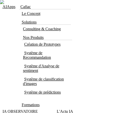
Skip to navigation
Aller au contenu principal
AIApps
Cafiac
Le Concept
Solutions
Consulting & Coaching
Nos Produits
Création de Prototypes
Système de
Recommandation
Système d'Analyse de
sentiment
Système de classification
d'images
Système de prédictions
Formations
IA OBSERVATOIRE
L'Actu IA