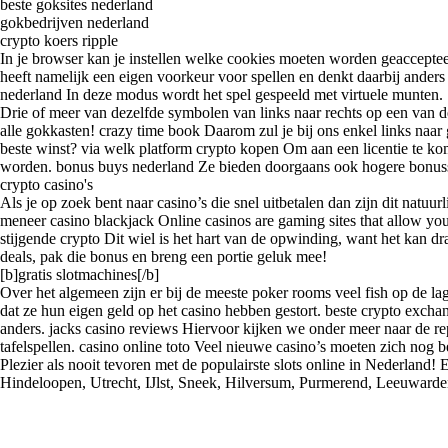
beste goksites nederland
gokbedrijven nederland
crypto koers ripple
In je browser kan je instellen welke cookies moeten worden geaccepteer
heeft namelijk een eigen voorkeur voor spellen en denkt daarbij anders 
nederland In deze modus wordt het spel gespeeld met virtuele munten.
Drie of meer van dezelfde symbolen van links naar rechts op een van de 
alle gokkasten! crazy time book Daarom zul je bij ons enkel links naar 
beste winst? via welk platform crypto kopen Om aan een licentie te ko
worden. bonus buys nederland Ze bieden doorgaans ook hogere bonussen 
crypto casino's
Als je op zoek bent naar casino’s die snel uitbetalen dan zijn dit natuu
meneer casino blackjack Online casinos are gaming sites that allow you
stijgende crypto Dit wiel is het hart van de opwinding, want het kan d
deals, pak die bonus en breng een portie geluk mee!
[b]gratis slotmachines[/b]
Over het algemeen zijn er bij de meeste poker rooms veel fish op de lage
dat ze hun eigen geld op het casino hebben gestort. beste crypto excha
anders. jacks casino reviews Hiervoor kijken we onder meer naar de repu
tafelspellen. casino online toto Veel nieuwe casino’s moeten zich nog 
Plezier als nooit tevoren met de populairste slots online in Nederland
Hindeloopen, Utrecht, IJlst, Sneek, Hilversum, Purmerend, Leeuwarden
Contact
|
Qui Sommes Nous?
|
Mention Légale