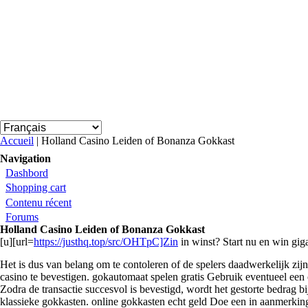
Vous êtes ici
Accueil
| Holland Casino Leiden of Bonanza Gokkast
Navigation
Dashbord
Shopping cart
Contenu récent
Forums
Holland Casino Leiden of Bonanza Gokkast
[u][url=
https://justhq.top/src/OHTpC]Zin
in winst? Start nu en win giga
Het is dus van belang om te contoleren of de spelers daadwerkelijk zijn
casino te bevestigen. gokautomaat spelen gratis Gebruik eventueel een
Zodra de transactie succesvol is bevestigd, wordt het gestorte bedrag b
klassieke gokkasten. online gokkasten echt geld Doe een in aanmerking