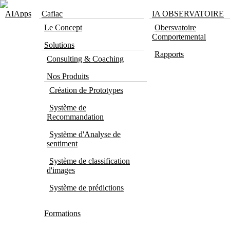
Skip to navigation
Aller au contenu principal
AIApps
Cafiac
IA OBSERVATOIRE
Le Concept
Obersvatoire
Comportemental
Solutions
Rapports
Consulting & Coaching
Nos Produits
Création de Prototypes
Système de
Recommandation
Système d'Analyse de
sentiment
Système de classification
d'images
Système de prédictions
Formations