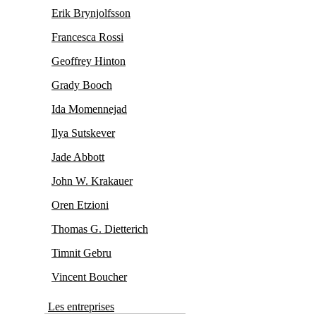
Erik Brynjolfsson
Francesca Rossi
Geoffrey Hinton
Grady Booch
Ida Momennejad
Ilya Sutskever
Jade Abbott
John W. Krakauer
Oren Etzioni
Thomas G. Dietterich
Timnit Gebru
Vincent Boucher
Les entreprises