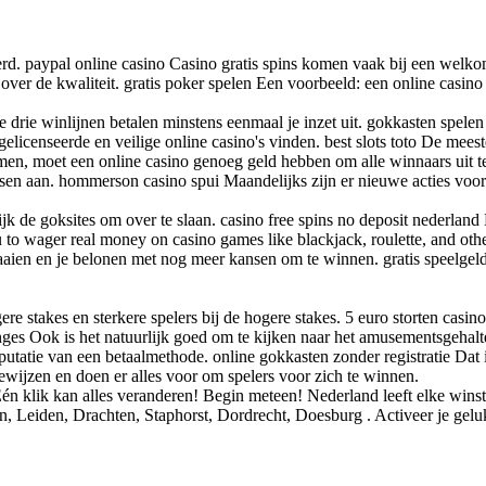
d. paypal online casino Casino gratis spins komen vaak bij een welkoms
over de kwaliteit. gratis poker spelen Een voorbeeld: een online casino
drie winlijnen betalen minstens eenmaal je inzet uit. gokkasten spelen g
gelicenseerde en veilige online casino's vinden. best slots toto De mee
men, moet een online casino genoeg geld hebben om alle winnaars uit t
aan. hommerson casino spui Maandelijks zijn er nieuwe acties voor spe
rlijk de goksites om over te slaan. casino free spins no deposit nederlan
 to wager real money on casino games like blackjack, roulette, and othe
raaien en je belonen met nog meer kansen om te winnen. gratis speelgel
re stakes en sterkere spelers bij de hogere stakes. 5 euro storten casin
nges Ook is het natuurlijk goed om te kijken naar het amusementsgehalte
tatie van een betaalmethode. online gokkasten zonder registratie Dat is
bewijzen en doen er alles voor om spelers voor zich te winnen.
! Eén klik kan alles veranderen! Begin meteen! Nederland leeft elke wi
, Leiden, Drachten, Staphorst, Dordrecht, Doesburg . Activeer je gelu
s