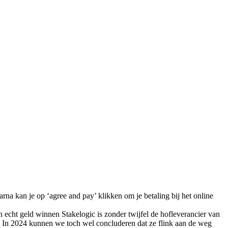
rna kan je op ‘agree and pay’ klikken om je betaling bij het online
n echt geld winnen Stakelogic is zonder twijfel de hofleverancier van
nd In 2024 kunnen we toch wel concluderen dat ze flink aan de weg