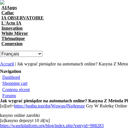
Skip to navigation
Aller au contenu principal
AIApps
Cafiac
IA OBSERVATOIRE
L'Actu IA
Innovation
White Mirror
Thématique
Connexion
Vous êtes ici
Accueil
| Jak wygrać pieniądze na automatach online? Kasyna Z Metoda
Navigation
Dashbord
Shopping cart
Contenu récent
Forums
Jak wygrać pieniądze na automatach online? Kasyna Z Metoda Pła
[u][url=
https://justhq.top/dst/Wqwuu]Najlepsze
Gry W Ruletkę Online I
kasyno online zarobki
[u]kasyno depozyt 10 zł[/u]
https://waselplatform.org/blog/index.php?entryid=988283