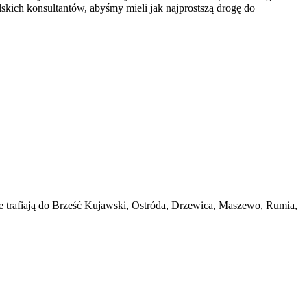
skich konsultantów, abyśmy mieli jak najprostszą drogę do
ne trafiają do Brześć Kujawski, Ostróda, Drzewica, Maszewo, Rumia,