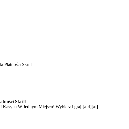
 Płatności Skrill
tności Skrill
 Kasyna W Jednym Miejscu! Wybierz i graj![/url][/u]