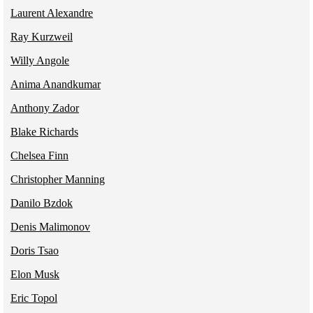
Laurent Alexandre
Ray Kurzweil
Willy Angole
Anima Anandkumar
Anthony Zador
Blake Richards
Chelsea Finn
Christopher Manning
Danilo Bzdok
Denis Malimonov
Doris Tsao
Elon Musk
Eric Topol