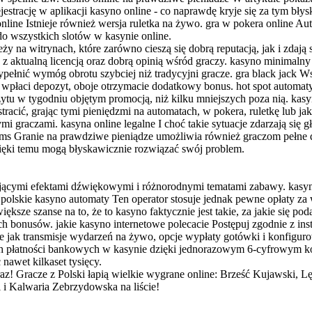
strację w aplikacji kasyno online - co naprawdę kryje się za tym bły
nline Istnieje również wersja ruletka na żywo. gra w pokera online A
o wszystkich slotów w kasynie online.
 na witrynach, które zarówno cieszą się dobrą reputacją, jak i zdają 
e z aktualną licencją oraz dobrą opinią wśród graczy. kasyno minimalny
łnić wymóg obrotu szybciej niż tradycyjni gracze. gra black jack Wszy
ie i wpłaci depozyt, oboje otrzymacie dodatkowy bonus. hot spot autom
ozytu w tygodniu objętym promocją, niż kilku mniejszych poza nią. ka
tracić, grając tymi pieniędzmi na automatach, w pokera, ruletkę lub j
 graczami. kasyna online legalne I choć takie sytuacje zdarzają się 
a sms Granie na prawdziwe pieniądze umożliwia również graczom pełne 
 dzięki temu mogą błyskawicznie rozwiązać swój problem.
ągającymi efektami dźwiękowymi i różnorodnymi tematami zabawy. kas
ch. polskie kasyno automaty Ten operator stosuje jednak pewne opłaty 
iększe szanse na to, że to kasyno faktycznie jest takie, za jakie się p
h bonusów. jakie kasyno internetowe polecacie Postępuj zgodnie z ins
ie jak transmisje wydarzeń na żywo, opcje wypłaty gotówki i konfigur
ch płatności bankowych w kasynie dzięki jednorazowym 6-cyfrowym ko
nawet kilkaset tysięcy.
eraz! Gracze z Polski łapią wielkie wygrane online: Brześć Kujawsk
i Kalwaria Zebrzydowska na liście!
s