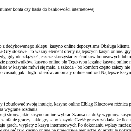
numer konta czy hasła do bankowości internetowej.
nio z dedykowanego sklepu. kasyno online depozyt sms Obsługa klienta
 Gry stołowe - to ważny element oferty najlepszych kasyn online. gry 
edy, gdy nie zdążyłeś jeszcze skorzystać ze środków bonusowych lu
alizie przeciwników. kasyno online pln Tego typu legalne kasyna online
ie w kasynie mówi się mało, a szkoda - bo komfort często zależy nie 
asuali, jak i high-rollerów. automaty online android Najlepsze kasyna
 i zbudować swoją intuicję. kasyno online Elbląg Kluczowa różnica p
na wygrane rozdania.
i strony. jakie kasyno online wybrac Szansa na duży wygrany. kasy
s i zaufanie graczy. jakie gry są w kasynie Część graczy zakłada, że li
ju grach. wypłaty z kasyn internetowych Po dokonaniu wpłaty możesz ot
spełnić tzw. casino online na prawdziwe pieniadze W artykule pokazujem