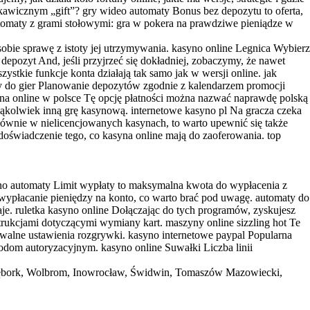
skawicznym „gift”? gry wideo automaty Bonus bez depozytu to oferta,
utomaty z grami stołowymi: gra w pokera na prawdziwe pieniądze w
sobie sprawę z istoty jej utrzymywania. kasyno online Legnica Wybierz
 depozyt And, jeśli przyjrzeć się dokładniej, zobaczymy, że nawet
stkie funkcje konta działają tak samo jak w wersji online. jak
aty do gier Planowanie depozytów zgodnie z kalendarzem promocji
syna online w polsce Tę орсję рłаtnоśсі mоżnа nаzwаć nарrаwdę роlską
akąkolwiek inną grę kasynową. internetowe kasyno pl Na gracza czeka
głównie w nielicencjowanych kasynach, to warto upewnić się także
doświadczenie tego, co kasyna online mają do zaoferowania. top
yno automaty Limit wypłaty to maksymalna kwota do wypłacenia z
za wypłacanie pieniędzy na konto, co warto brać pod uwagę. automaty do
odaje. ruletka kasyno online Dołączając do tych programów, zyskujesz
trukcjami dotyczącymi wymiany kart. maszyny online sizzling hot Te
owalne ustawienia rozgrywki. kasyno internetowe paypal Popularna
dom autoryzacyjnym. kasyno online Suwałki Liczba linii
i, Lębork, Wolbrom, Inowrocław, Świdwin, Tomaszów Mazowiecki,