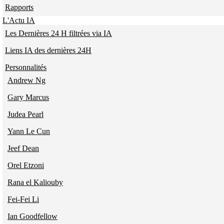
Rapports
L'Actu IA
Les Dernières 24 H filtrées via IA
Liens IA des dernières 24H
Personnalités
Andrew Ng
Gary Marcus
Judea Pearl
Yann Le Cun
Jeef Dean
Orel Etzoni
Rana el Kaliouby
Fei-Fei Li
Ian Goodfellow