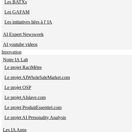
Les BATXs
Les GAFAM
Les initiatives liées à l' IA
AI Expert Newsweek
AI youtube videos
Innovation
Notre IA Lab
Le projet RaciMètre
Le projet AIWholeSaleMarket.com
Le projet OSP
Le projet AIslave.com
Le projet ProduitEssentiel.com
Le projet AI Personality Analysis
Les IA Apps