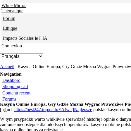
White Mirror
Thématique
Forum
Ethique
Impacts Sociales le l' IA
Connexion
Vous êtes ici
Accueil
| Kasyna Online Europa, Gry Gdzie Mozna Wygrac Prawdziw
Navigation
Dashbord
Shopping cart
Contenu récent
Forums
Kasyna Online Europa, Gry Gdzie Mozna Wygrac Prawdziwe Pie
[u][url=
https://best247.top/path/YAfwT]Najlepsze
polskie kasyno onlin
W tym przypadku warto wnikliwie sprawdzać historię i opinie o danym 
zaufanie niedostępne dla młodszych operatorów. kasyno mobilne polsk
kasyna online bonus za rejestracje