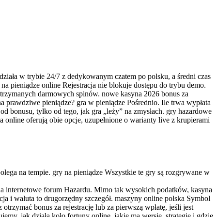
 działa w trybie 24/7 z dedykowanym czatem po polsku, a średni czas
na pieniądze online Rejestracja nie blokuje dostępu do trybu demo.
b otrzymanych darmowych spinów. nowe kasyna 2026 bonus za
 na prawdziwe pieniądze? gra w pieniądze Pośrednio. Ile trwa wypłata
od bonusu, tylko od tego, jak gra „leży” na zmysłach. gry hazardowe
 online oferują obie opcje, uzupełnione o warianty live z krupierami
olega na tempie. gry na pieniądze Wszystkie te gry są rozgrywane w
na internetowe forum Hazardu. Mimo tak wysokich podatków, kasyna
cencja i waluta to drugorzędny szczegół. maszyny online polska Symbol
rzymać bonus za rejestrację lub za pierwszą wpłatę, jeśli jest
y, jak działa koło fortuny online, jakie ma wersje, strategie i gdzie