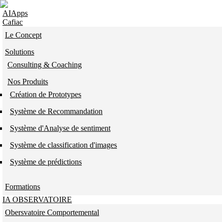
Skip to navigation
Aller au contenu principal
AIApps
Cafiac
Le Concept
Solutions
Consulting & Coaching
Nos Produits
Création de Prototypes
Système de Recommandation
Système d'Analyse de sentiment
Système de classification d'images
Système de prédictions
Formations
IA OBSERVATOIRE
Obersvatoire Comportemental