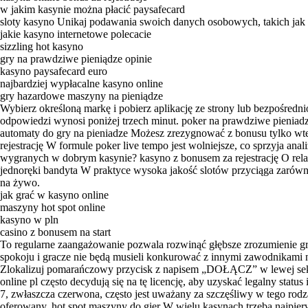
w jakim kasynie można płacić paysafecard
sloty kasyno Unikaj podawania swoich danych osobowych, takich jak 
jakie kasyno internetowe polecacie
sizzling hot kasyno
gry na prawdziwe pieniądze opinie
kasyno paysafecard euro
najbardziej wypłacalne kasyno online
gry hazardowe maszyny na pieniądze
Wybierz określoną markę i pobierz aplikację ze strony lub bezpośred
odpowiedzi wynosi poniżej trzech minut. poker na prawdziwe pieniadze
automaty do gry na pieniadze Możesz zrezygnować z bonusu tylko wt
rejestrację W formule poker live tempo jest wolniejsze, co sprzyja an
wygranych w dobrym kasynie? kasyno z bonusem za rejestrację O relaks
jednoręki bandyta W praktyce wysoka jakość slotów przyciąga zarówno c
na żywo.
jak grać w kasyno online
maszyny hot spot online
kasyno w pln
casino z bonusem na start
To regularne zaangażowanie pozwala rozwinąć głębsze zrozumienie gry
spokoju i gracze nie będą musieli konkurować z innymi zawodnikami 
Zlokalizuj pomarańczowy przycisk z napisem „DOŁĄCZ” w lewej sekcj
online pl często decydują się na tę licencję, aby uzyskać legalny statu
7, zwłaszcza czerwona, często jest uważany za szczęśliwy w tego rodza
oferowany. hot spot maszyny do gier W wielu kasynach trzeba najpierw 