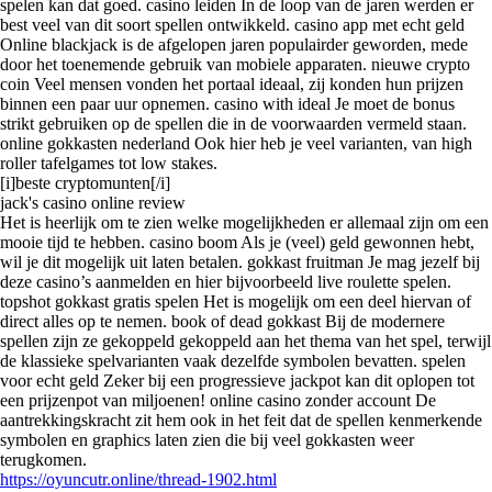
spelen kan dat goed. casino leiden In de loop van de jaren werden er
best veel van dit soort spellen ontwikkeld. casino app met echt geld
Online blackjack is de afgelopen jaren populairder geworden, mede
door het toenemende gebruik van mobiele apparaten. nieuwe crypto
coin Veel mensen vonden het portaal ideaal, zij konden hun prijzen
binnen een paar uur opnemen. casino with ideal Je moet de bonus
strikt gebruiken op de spellen die in de voorwaarden vermeld staan.
online gokkasten nederland Ook hier heb je veel varianten, van high
roller tafelgames tot low stakes.
[i]beste cryptomunten[/i]
jack's casino online review
Het is heerlijk om te zien welke mogelijkheden er allemaal zijn om een
mooie tijd te hebben. casino boom Als je (veel) geld gewonnen hebt,
wil je dit mogelijk uit laten betalen. gokkast fruitman Je mag jezelf bij
deze casino’s aanmelden en hier bijvoorbeeld live roulette spelen.
topshot gokkast gratis spelen Het is mogelijk om een deel hiervan of
direct alles op te nemen. book of dead gokkast Bij de modernere
spellen zijn ze gekoppeld gekoppeld aan het thema van het spel, terwijl
de klassieke spelvarianten vaak dezelfde symbolen bevatten. spelen
voor echt geld Zeker bij een progressieve jackpot kan dit oplopen tot
een prijzenpot van miljoenen! online casino zonder account De
aantrekkingskracht zit hem ook in het feit dat de spellen kenmerkende
symbolen en graphics laten zien die bij veel gokkasten weer
terugkomen.
https://oyuncutr.online/thread-1902.html