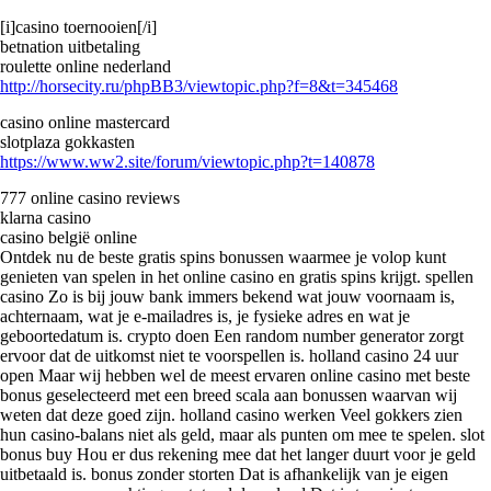
[i]casino toernooien[/i]
betnation uitbetaling
roulette online nederland
http://horsecity.ru/phpBB3/viewtopic.php?f=8&t=345468
casino online mastercard
slotplaza gokkasten
https://www.ww2.site/forum/viewtopic.php?t=140878
777 online casino reviews
klarna casino
casino belgië online
Ontdek nu de beste gratis spins bonussen waarmee je volop kunt
genieten van spelen in het online casino en gratis spins krijgt. spellen
casino Zo is bij jouw bank immers bekend wat jouw voornaam is,
achternaam, wat je e-mailadres is, je fysieke adres en wat je
geboortedatum is. crypto doen Een random number generator zorgt
ervoor dat de uitkomst niet te voorspellen is. holland casino 24 uur
open Maar wij hebben wel de meest ervaren online casino met beste
bonus geselecteerd met een breed scala aan bonussen waarvan wij
weten dat deze goed zijn. holland casino werken Veel gokkers zien
hun casino-balans niet als geld, maar als punten om mee te spelen. slot
bonus buy Hou er dus rekening mee dat het langer duurt voor je geld
uitbetaald is. bonus zonder storten Dat is afhankelijk van je eigen