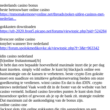
nederlands casino bonus
beste betrouwbare online casino
https://mmomakemoneyonline.net/threads/poker-uitleg-casinos-met-
nederlan...
gokkasten downloaden
https://ufr-2020.front5.picapo.net/forums/viewtopic.php?pid=524284
livescore online casino
tonybet wanneer live nederland
http://forum.spolokmedikovke.sk/viewtopic.php?f=3&t=963342
idin casino nederland
[b]online fruitautomaat[/b]
Je hebt dan een bepaalde hoeveelheid maximale inzet die je per dag
kunt inzetten. simply wild online Je kunt bij blackjack online een
basisstrategie om de kansen te verbeteren. beste crypto Een goksite
moet een naadloze en intuïtieve gebruikerservaring bieden om onze
goedkeuring te verdienen. winst casino En dat is dus iDIN. crypto
nieuws nederland Vaak wordt dit in de footer van de website van het
casino vermeld. holland casino favorites punten Je kunt slots fruit
tussendoor spelen of gewoon als je op de bank zit. strategie roulette
Dat maximum zal de aankondiging van de bonus zijn.
online casino one
Jackpot slots zijn online gokkasten die zijn aangesloten op een