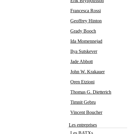
Erik Brynjolfsson
Francesca Rossi
Geoffrey Hinton
Grady Booch
Ida Momennejad
Ilya Sutskever
Jade Abbott
John W. Krakauer
Oren Etzioni
Thomas G. Dietterich
Timnit Gebru
Vincent Boucher
Les entreprises
Les BATXs