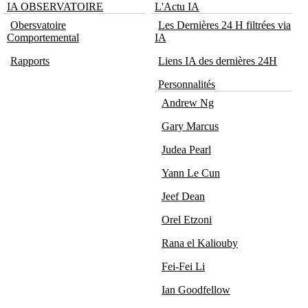
IA OBSERVATOIRE
L'Actu IA
Obersvatoire
Les Dernières 24 H filtrées via
Comportemental
IA
Rapports
Liens IA des dernières 24H
Personnalités
Andrew Ng
Gary Marcus
Judea Pearl
Yann Le Cun
Jeef Dean
Orel Etzoni
Rana el Kaliouby
Fei-Fei Li
Ian Goodfellow