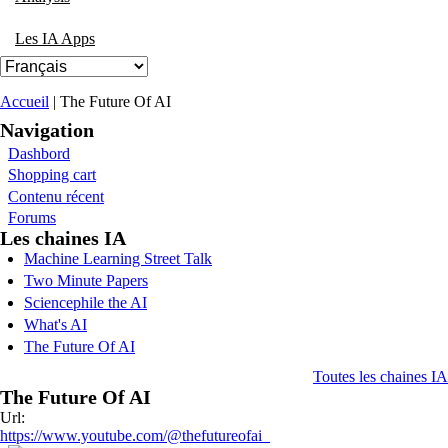
Les IA Apps
Vous êtes ici
Accueil
| The Future Of AI
Navigation
Dashbord
Shopping cart
Contenu récent
Forums
Les chaines IA
Machine Learning Street Talk
Two Minute Papers
Sciencephile the AI
What's AI
The Future Of AI
Toutes les chaines IA
The Future Of AI
Url:
https://www.youtube.com/@thefutureofai_