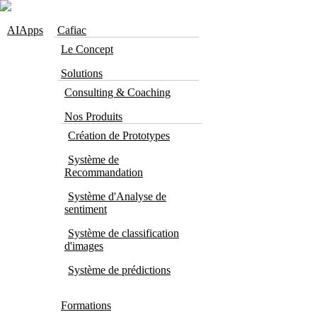
Skip to navigation
Aller au contenu principal
AIApps
Cafiac
Le Concept
Solutions
Consulting & Coaching
Nos Produits
Création de Prototypes
Système de
Recommandation
Système d'Analyse de
sentiment
Système de classification
d'images
Système de prédictions
Formations