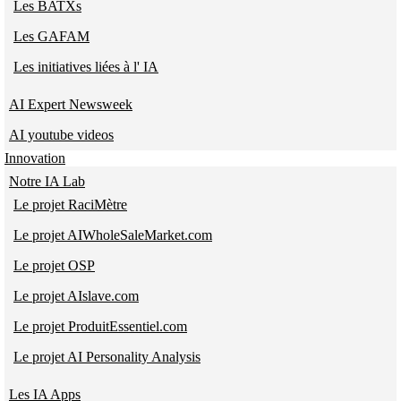
Les BATXs
Les GAFAM
Les initiatives liées à l' IA
AI Expert Newsweek
AI youtube videos
Innovation
Notre IA Lab
Le projet RaciMètre
Le projet AIWholeSaleMarket.com
Le projet OSP
Le projet AIslave.com
Le projet ProduitEssentiel.com
Le projet AI Personality Analysis
Les IA Apps