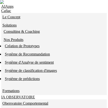
Skip to navigation
Aller au contenu principal
AIApps
Cafiac
Le Concept
Solutions
Consulting & Coaching
Nos Produits
Création de Prototypes
Système de Recommandation
Système d'Analyse de sentiment
Système de classification d'images
Système de prédictions
Formations
IA OBSERVATOIRE
Obersvatoire Comportemental