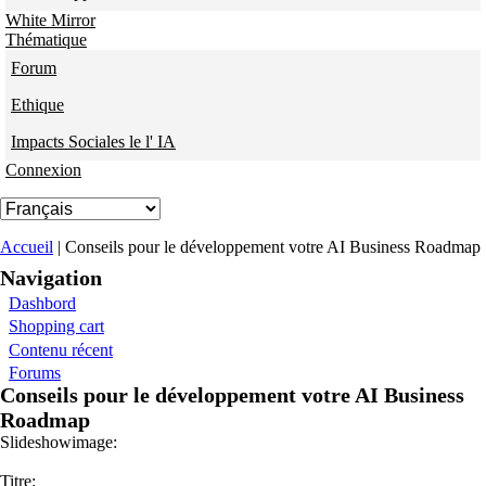
White Mirror
Thématique
Forum
Ethique
Impacts Sociales le l' IA
Connexion
Vous êtes ici
Accueil
| Conseils pour le développement votre AI Business Roadmap
Navigation
Dashbord
Shopping cart
Contenu récent
Forums
Conseils pour le développement votre AI Business
Roadmap
Slideshowimage:
Titre: