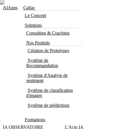
Skip to navigation
Aller au contenu principal
AIApps
Cafiac
Le Concept
Solutions
Consulting & Coaching
Nos Produits
Création de Prototypes
Système de
Recommandation
Système d'Analyse de
sentiment
Système de classification
d'images
Système de prédictions
Formations
IA OBSERVATOIRE
L'Actu IA