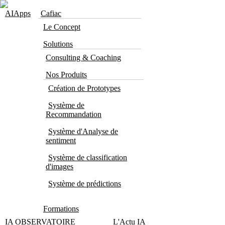
Skip to navigation
Aller au contenu principal
AIApps
Cafiac
Le Concept
Solutions
Consulting & Coaching
Nos Produits
Création de Prototypes
Système de
Recommandation
Système d'Analyse de
sentiment
Système de classification
d'images
Système de prédictions
Formations
IA OBSERVATOIRE
L'Actu IA