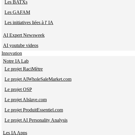
Les BATXs
Les GAFAM
Les initiatives liées à l' IA
AI Expert Newsweek
AI youtube videos
Innovation
Notre IA Lab
Le projet RaciMètre
Le projet AIWholeSaleMarket.com
Le projet OSP
Le projet AIslave.com
Le projet ProduitEssentiel.com
Le projet AI Personality Analysis
Les IA Apps