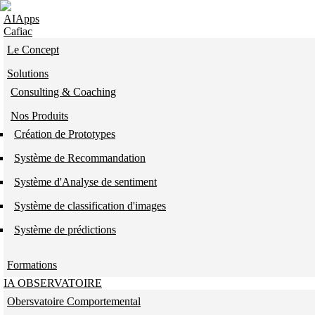
Skip to navigation
Aller au contenu principal
AIApps
Cafiac
Le Concept
Solutions
Consulting & Coaching
Nos Produits
Création de Prototypes
Système de Recommandation
Système d'Analyse de sentiment
Système de classification d'images
Système de prédictions
Formations
IA OBSERVATOIRE
Obersvatoire Comportemental