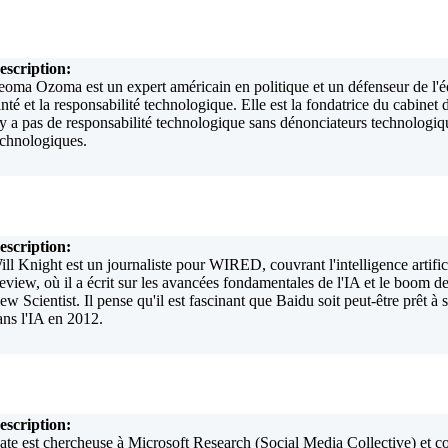
escription:
feoma Ozoma est un expert américain en politique et un défenseur de l'équ
anté et la responsabilité technologique. Elle est la fondatrice du cabinet 
'y a pas de responsabilité technologique sans dénonciateurs technologique
echnologiques.
escription:
ill Knight est un journaliste pour WIRED, couvrant l'intelligence artifi
eview, où il a écrit sur les avancées fondamentales de l'IA et le boom de 
ew Scientist. Il pense qu'il est fascinant que Baidu soit peut-être prêt à
ans l'IA en 2012.
escription:
ate est chercheuse à Microsoft Research (Social Media Collective) et co