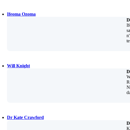
Ifeoma Ozoma
D
I
s
n
t
Will Knight
D
W
R
N
d
Dr Kate Crawford
D
K