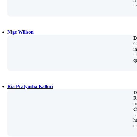
n
l
Nige Willson
D
Co
i
l'
qu
Ria Pratyusha Kalluri
D
R
p
c
l
h
c