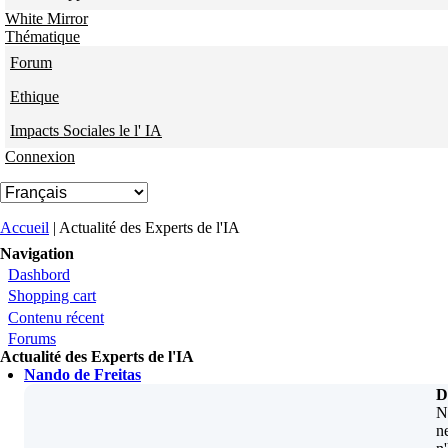
White Mirror
Thématique
Forum
Ethique
Impacts Sociales le l' IA
Connexion
Vous êtes ici
Accueil
| Actualité des Experts de l'IA
Navigation
Dashbord
Shopping cart
Contenu récent
Forums
Actualité des Experts de l'IA
Nando de Freitas
D
N
n