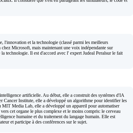
ciaux. Il considère que s'est en partageant les simulateurs, le code et
le, l'innovation et la technologie (classé parmi les meilleurs
n chez Microsoft, mais maintenant une voix indépendante sur
e la technologie. Il est d'accord avec l' expert Judeal Peralsur le fait
ntelligence artificielle. Au début, elle a construit des systèmes d'IA
 Cancer Institute, elle a développé un algorithme pour identifier les
au MIT Media Lab, elle a développé un appareil pour automatiser
 vers cet organe le plus complexe et le moins compris: le cerveau
telligence humaine et du traitement du langage humain. Elle est
teur et participe à des conférences sur le sujet.