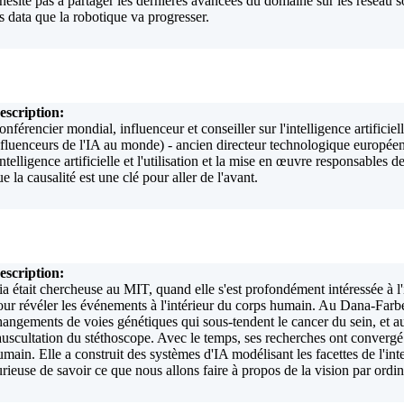
'hésite pas à partager les dernières avancées du domaine sur les réseau so
es data que la robotique va progresser.
escription:
nférencier mondial, influenceur et conseiller sur l'intelligence artificiel
nfluenceurs de l'IA au monde) - ancien directeur technologique europée
intelligence artificielle et l'utilisation et la mise en œuvre responsables d
e la causalité est une clé pour aller de l'avant.
escription:
ia était chercheuse au MIT, quand elle s'est profondément intéressée à l'i
our révéler les événements à l'intérieur du corps humain. Au Dana-Farber
hangements de voies génétiques qui sous-tendent le cancer du sein, et 
'auscultation du stéthoscope. Avec le temps, ses recherches ont convergé
umain. Elle a construit des systèmes d'IA modélisant les facettes de l'in
urieuse de savoir ce que nous allons faire à propos de la vision par ordina