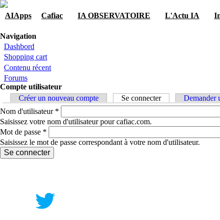
Skip to navigation
Aller au contenu principal
AIApps
Cafiac
IA OBSERVATOIRE
L'Actu IA
I
Vous êtes ici
Navigation
Dashbord
Shopping cart
Contenu récent
Forums
Compte utilisateur
Onglets principaux
Créer un nouveau compte
Se connecter
(onglet actif)
Demander u
Nom d'utilisateur
*
Saisissez votre nom d'utilisateur pour cafiac.com.
Mot de passe
*
Saisissez le mot de passe correspondant à votre nom d'utilisateur.
Contact
|
Qui Sommes Nous?
|
Mention Légale
FAQ
|
Annonceurs/Entreprises
|
Conditions Gén