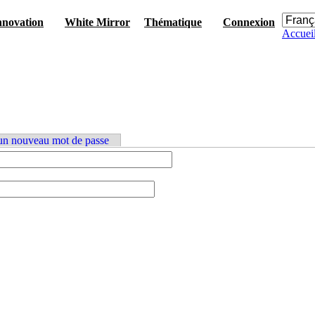
nnovation
White Mirror
Thématique
Connexion
Accuei
n nouveau mot de passe
s
érales