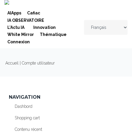
Skip to navigation
Aller au contenu principal
AIApps
Cafiac
IA OBSERVATOIRE
L'Actu IA
Innovation
White Mirror
Thématique
Connexion
VOUS ÊTES ICI
Accueil
| Compte utilisateur
NAVIGATION
Dashbord
Shopping cart
Contenu récent