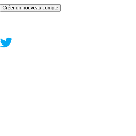
Contact
|
Qui Sommes Nous?
|
Mention Légales
FAQ
|
Annonceurs/Entreprises
|
Conditions Générales