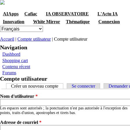
Skip to navigation
Aller au contenu principal
AIApps
Cafiac
IA OBSERVATOIRE
L'Actu IA
Innovation
White Mirror
Thématique
Connexion
Vous êtes ici
Accueil
|
Compte utilisateur
| Compte utilisateur
Navigation
Dashbord
Shopping cart
Contenu récent
Forums
Compte utilisateur
Onglets principaux
Créer un nouveau compte
(onglet actif)
Se connecter
Demander u
Nom d'utilisateur
*
Les espaces sont autorisés ; la ponctuation n'est pas autorisée à l'exception des
points, traits d'union, apostrophes et tirets bas.
Adresse de courriel
*