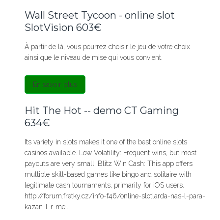
Wall Street Tycoon - online slot
SlotVision 603€
À partir de là, vous pourrez choisir le jeu de votre choix
ainsi que le niveau de mise qui vous convient.
En savoir plus
à propos de Wall Street Tycoon -
online slot SlotVision 603€
Hit The Hot -- demo CT Gaming
634€
Its variety in slots makes it one of the best online slots
casinos available. Low Volatility: Frequent wins, but most
payouts are very small. Blitz Win Cash: This app offers
multiple skill-based games like bingo and solitaire with
legitimate cash tournaments, primarily for iOS users.
http://forum.fretky.cz/info-f46/online-slotlarda-nas-l-para-
kazan-l-r-me...