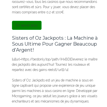
rassurez-vous, tous les casinos que nous recommandons
sont certifiés et sûrs. Pour y jouer, vous devez placer des
mises comprises entre 0,2 et 100€.
En savoir plus
à propos de Lion Coins -- slot demo 3
Oaks 822€
Sisters of Oz Jackpots : La Machine à
Sous Ultime Pour Gagner Beaucoup
d'Argent!
[u][url=
https://bestonly.top/path/iHxBD]Devenez
le maître
des jackpots dès aujourd'hui! Tournez les rouleaux et
repartez avec des gains réels![/url][/u]
Sisters of Oz Jackpots est un jeu de machine à sous en
ligne captivant qui propose une expérience de jeu unique
parmi les machines à sous casino en ligne. Développé par
Microgaming, ce jeu séduit les joueurs grâce à ses visuels
enchanteurs et ses mécanismes de jeu dynamiques.