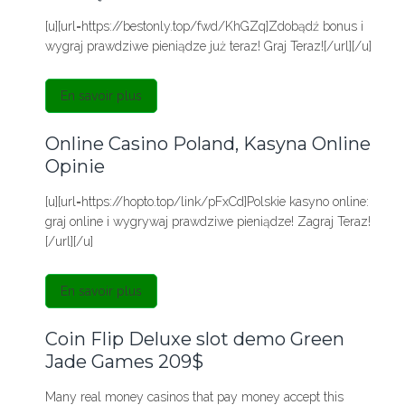
[u][url=
https://bestonly.top/fwd/KhGZq]Zdob
ądź bonus i
wygraj prawdziwe pieniądze już teraz! Graj Teraz![/url][/u]
En savoir plus
à propos de Które automaty przynoszą
pieniądze? Kasyno Na Prawdziwe
PieniąDze
Online Casino Poland, Kasyna Online
Opinie
[u][url=
https://hopto.top/link/pFxCd]Polskie
kasyno online:
graj online i wygrywaj prawdziwe pieniądze! Zagraj Teraz!
[/url][/u]
En savoir plus
à propos de Online Casino Poland,
Kasyna Online Opinie
Coin Flip Deluxe slot demo Green
Jade Games 209$
Many real money casinos that pay money accept this