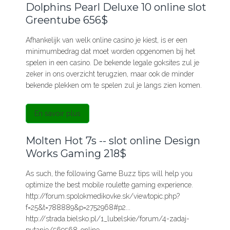
Dolphins Pearl Deluxe 10 online slot
Greentube 656$
Afhankelijk van welk online casino je kiest, is er een
minimumbedrag dat moet worden opgenomen bij het
spelen in een casino. De bekende legale goksites zul je
zeker in ons overzicht terugzien, maar ook de minder
bekende plekken om te spelen zul je langs zien komen.
En savoir plus
à propos de Dolphins Pearl Deluxe 10
online slot Greentube 656$
Molten Hot 7s -- slot online Design
Works Gaming 218$
As such, the following Game Buzz tips will help you
optimize the best mobile roulette gaming experience.
http://forum.spolokmedikovke.sk/viewtopic.php?
f=25&t=788889&p=2752968#p2...
http://strada.bielsko.pl/1_lubelskie/forum/4-zadaj-
pytanie/569568-online...