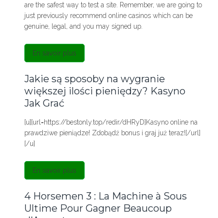
are the safest way to test a site. Remember, we are going to
just previously recommend online casinos which can be
genuine, legal, and you may signed up.
En savoir plus
à propos de Happy Ocean - slot online
Panga Games 499€
Jakie są sposoby na wygranie
większej ilości pieniędzy? Kasyno
Jak Grać
[u][url=
https://bestonly.top/redir/dHRyD]Kasyno
online na
prawdziwe pieniądze! Zdobądź bonus i graj już teraz![/url]
[/u]
En savoir plus
à propos de Jakie są sposoby na
wygranie większej ilości pieniędzy?
Kasyno Jak Grać
4 Horsemen 3 : La Machine à Sous
Ultime Pour Gagner Beaucoup