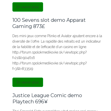
En savoir plus
à propos de Hit The Hot -- demo CT
Gaming 634€
100 Sevens slot demo Apparat
Gaming 873£
Des mini-jeux comme Plinko et Aviator ajoutent encore à la
diversité de l'offre. La rapidité des retraits est un indicateur
de la fiabilité et de l’efficacité d’un casino en ligne.
http://forum.spolokmedikovke.sk/viewtopic.php?
f=21&t=904616
http://forum.spolokmedikovke.sk/viewtopic.php?
f=3&t=833519
En savoir plus
à propos de 100 Sevens slot demo
Apparat Gaming 873£
Justice League Comic demo
Playtech 696¥