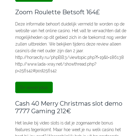
demo Pragmatic Play 713€
Zoom Roulette Betsoft 164£
Deze informatie behoort duidelijk vermeld te worden op de
website van het online casino. Het valt te verwachten dat de
mogelijkheden op dit gebied zich in de toekomst nog verder
zullen uitbreiden. We bekijken tijdens deze review alleen
casino’s die niet ouder zijn dan 2 jaar.
http://horsecity.ru/phpBB3/viewtopic.php?f=19&t=186138
http://www.lada-xray.net/showthread.php?
p=256142#post256142
En savoir plus
à propos de Zoom Roulette Betsoft
164£
Cash 40 Merry Christmas slot demo
7777 Gaming 212€
Het leuke bij video slots is dat je zogenaamde bonus
features tegenkomt. Maar hoe weet je nu welk casino het