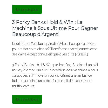
En savoir plus
à propos de Devenez Gagnant avec la
Machine à Sous Amazing Link Zeus au
Casino $$
3 Porky Banks Hold & Win : La
Machine à Sous Ultime Pour Gagner
Beaucoup d'Argent!
[u][url=
https://best4u.top/redir/WbaLi]Pourquoi
attendre
pour tenter votre chance? Transformez votre journée avec
des gains exceptionnels en quelques clics![/url][/u]
3 Porky Banks Hold & Win par Iron Dog Studio est un slot
money-themed qui allie la nostalgie des machines à sous
classiques et l’innovation bonus, offrant une ambiance
ludique au sein d’un coffre-fort rempli de pièces et de
multiplicateurs.
En savoir plus
à propos de 3 Porky Banks Hold & Win
: La Machine à Sous Ultime Pour Gagner