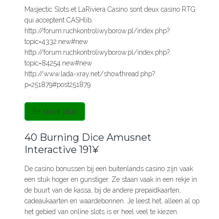
Masjectic Slots et LaRiviera Casino sont deux casino RTG
qui acceptent CASHlib.
http://forum.ruchkontroliwyborow.pl/index.php?
topic=4332.new#new
http://forum.ruchkontroliwyborow.pl/index.php?
topic=84254.new#new
http://www.lada-xray.net/showthread.php?
p=251879#post251879
En savoir plus
à propos de Rob the Bank slot online
Ainsworth 806¥
40 Burning Dice Amusnet
Interactive 191¥
De casino bonussen bij een buitenlands casino zijn vaak
een stuk hoger en gunstiger. Ze staan vaak in een rekje in
de buurt van de kassa, bij de andere prepaidkaarten,
cadeaukaarten en waardebonnen. Je leest het, alleen al op
het gebied van online slots is er heel veel te kiezen.