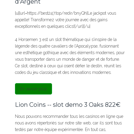
d'Argent
[u][url=
https://best247.top/redir/bnyQh]Le
jackpot vous
appelle! Transformez votre journée avec des gains
exceptionnels en quelques clics![/url][/u]
4 Horsemen 3 est un slot thématique qui s’inspire de la
légende des quatre cavaliers de l’Apocalypse, fusionnant
une esthétique gothique avec des éléments modernes, pour
vous transporter dans un monde de danger et de fortune.
Ce slot, destiné à ceux qui osent défier le destin, réunit les
codes du jeu classique et des innovations modernes.
En savoir plus
à propos de 4 Horsemen 3 : La Machine
à Sous Ultime Pour Gagner Beaucoup
d'Argent
Lion Coins -- slot demo 3 Oaks 822€
Nous pouvons recommander tous les casinos en ligne que
nous avons répertoriés sur notre site web, car ils sont tous
testés par notre équipe expérimentée. En tout cas,