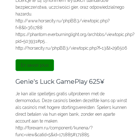
Licencje te są synonimem wysokich standardów
bezpieczeństwa, uczciwości gier, oraz odpowiedzialnego
hazardu.
http://www.horsecity.ru/phpBB3/viewtopic.php?
f=8&t=361788
https://phantom.everburninglight.org/archbbs/viewtopic.php?
pid=503931#p5...
http://horsecity.ru/phpBB3/viewtopic.php?f=13&t=296506
En savoir plus
à propos de Octopays slot Games
Global 505€
Genie's Luck GamePlay 625¥
Je kan alle spelletjes gratis uitproberen met de
demomodus. Deze casino’s bieden dezelfde kans op winst
als casino’s met hogere stortingsvereisten. Spelers kunnen
direct betalen via hun eigen bank, zonder een aparte
account aan te maken.
http://forexam.ru/component/kunena/?
func=view&catid=5&id=171885#171885