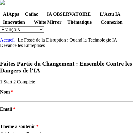
Skip to navigation
Aller au contenu principal
AIApps
Cafiac
IA OBSERVATOIRE
L'Actu IA
Innovation
White Mirror
Thématique
Connexion
Vous êtes ici
Accueil
| Le Fossé de la Disruption : Quand la Technologie IA
Devance les Entreprises
Faites Partie du Changement : Ensemble Contre les
Dangers de l'IA
1
Start
2
Complete
Nom
*
Email
*
Thème à soutenir
*