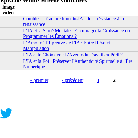
Episode White Mirror similaires
image
video
Combler la fracture humain-IA : de la résistance à la
renaissance.
L’IA et la Santé Mentale : Encourager la Croissance ou
Programmer les Émotions ?
L’Amour à l’Épreuve de l’IA : Entre Rêve et
Manipulation
L'IA et le Chômage : L'Avenir du Travail en Péril ?
L'IA et la Foi : Préserver l'Authenticité Spirituelle à l'Ère
Numérique
Pages
« premier
‹ précédent
1
2
Contact
|
Qui Sommes Nous?
|
Mention Légales
FAQ
|
Annonceurs/Entreprises
|
Conditions Générales