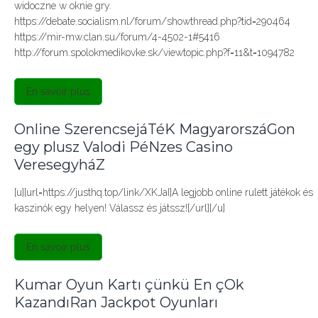
widoczne w oknie gry.
https://debate.socialism.nl/forum/showthread.php?tid=290464
https://mir-mw.clan.su/forum/4-4502-1#5416
http://forum.spolokmedikovke.sk/viewtopic.php?f=11&t=1094782
En savoir plus
à propos de Lucky Cat - online slot Pirates Gold
Studios 545¥
Online SzerencsejáTéK MagyarorszáGon
egy plusz Valodi PéNzes Casino
VeresegyháZ
[u][url=
https://justhq.top/link/XKJaI]A
legjobb online rulett játékok és
kaszinók egy helyen! Válassz és játssz![/url][/u]
En savoir plus
à propos de Online SzerencsejáTéK
MagyarorszáGon egy plusz Valodi PéNzes
Casino VeresegyháZ
Kumar Oyun Kartı çünkü En çOk
KazandıRan Jackpot Oyunları