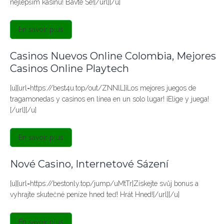
nejlepším kasinu! Bavte Se![/url][/u]
En savoir plus
à propos de Rulete Online jakož i Online Casino
Vklad 1 Euro
Casinos Nuevos Online Colombia, Mejores
Casinos Online Playtech
[u][url=
https://best4u.top/out/ZNNlL]
¡Los mejores juegos de
tragamonedas y casinos en línea en un solo lugar! ¡Elige y juega!
[/url][/u]
En savoir plus
à propos de Casinos Nuevos Online Colombia,
Mejores Casinos Online Playtech
Nové Casino, Internetové Sázení
[u][url=
https://bestonly.top/jump/uMtTr]Z
ískejte svůj bonus a
vyhrajte skutečné peníze hned teď! Hrát Hned![/url][/u]
En savoir plus
à propos de Nové Casino, Internetové Sázení