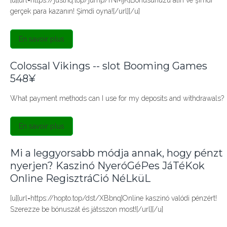
[u][url=
https://justhq.top/jump/rNMjK]Bonusunuzu
alın ve şimdi
gerçek para kazanın! Şimdi oyna![/url][/u]
En savoir plus
à propos de Para kazanmanın en hızlı yolu nedir?
Online Kumarhane ÇOrlu
Colossal Vikings -- slot Booming Games
548¥
What payment methods can I use for my deposits and withdrawals?
En savoir plus
à propos de Colossal Vikings -- slot Booming
Games 548¥
Mi a leggyorsabb módja annak, hogy pénzt
nyerjen? Kaszinó NyeróGéPes JáTéKok
Online RegisztráCió NéLküL
[u][url=
https://hopto.top/dst/XBbnq]Online
kaszinó valódi pénzért!
Szerezze be bónuszát és játsszon most![/url][/u]