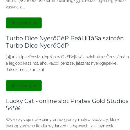
http://178.210.82.182/forum/learning/53161-sizzling-hot-gry-tez-
kasyna-o...
En savoir plus
à propos de Sugar Fruit Frenzy - online slot
Reevo 889¥
Turbo Dice NyerőGéP BeáLlíTáSa szintén
Turbo Dice NyerőGéP
[u][url=
https://best4u.top/goto/OzSBc]Kiv
álasztottuk az Ön számára
a legjobb kaszinót, ahol valódi pénzzel játszhat nyerőgépekkel!
Játssz most![/url][/u]
En savoir plus
à propos de Turbo Dice NyerőGéP BeáLlíTáSa
szintén Turbo Dice NyerőGéP
Lucky Cat - online slot Pirates Gold Studios
545¥
Wykorzystuje uwielbiany przez graczy motyw słodyczy, które
tworzą zarówno tło dla wydarzeń na bębnach, jak i symbole