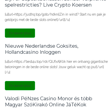
spelrestricties? Live Crypto Koersen
[u][url=
https://justhq.top/goto/hdkni]Zin
in winst? Start nu en pak je
geldprijs met de beste slots online![/url][/u]
En savoir plus
à propos de Zijn er depositbonussen zonder
verplichte spelrestricties? Live Crypto Koersen
Nieuwe Nederlandse Goksites,
Hollandcasino Inloggen
[u][url=
https://best4u.top/rdr/QUfxA]Klik
hier en ontvang gigantische
beloningen in de beste online slots! Jouw geluk wacht op jou![/url]
[/u]
En savoir plus
à propos de Nieuwe Nederlandse Goksites,
Hollandcasino Inloggen
Valodi PéNzes Casino Monor és több
Magyar SzóKirakó Online JáTéKok