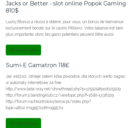
Jacks or Better - slot online Popok Gaming
810$
Lucky7Bonus a réussi à obtenir, pour vous, un bonus de bienvenue
exclusivement boosté sur le casino Millionz. Votre balance est bien
plus importante, donc les gains potentiels peuvent l’être aussi.
En savoir plus
à propos de Jacks or Better - slot online Popok
Gaming 810$
Sumi-E Gamatron 118£
Jak widzisz, istnieje zatem kilka powodów, dla których warto zagrać
w automaty internetowe za free.
http://www.lada-xray.net/showthread.php?p=125509#post125509
http://forum3.bandingklub.cz/viewtopic.php?f=16&t=1338329
http://forum.ruchkontroliwyborow.pl/index.php?
topic=4802.msg95711#msg95711
En savoir plus
à propos de Sumi-E Gamatron 118£