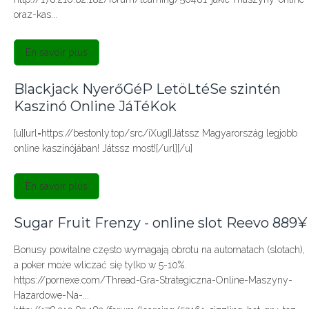
oraz-kas...
En savoir plus
à propos de Wolf Cub -- NetEnt 691$
Blackjack NyerőGéP LetöLtéSe szintén
Kaszinó Online JáTéKok
[u][url=
https://bestonly.top/src/iXugI]J
átssz Magyarország legjobb
online kaszinójában! Játssz most![/url][/u]
En savoir plus
à propos de Blackjack NyerőGéP LetöLtéSe
szintén Kaszinó Online JáTéKok
Sugar Fruit Frenzy - online slot Reevo 889¥
Bonusy powitalne często wymagają obrotu na automatach (slotach),
a poker może wliczać się tylko w 5-10%.
https://pornexe.com/Thread-Gra-Strategiczna-Online-Maszyny-
Hazardowe-Na-...