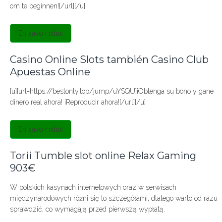
om te beginnen![/url][/u]
En savoir plus
à propos de Beste Crypto Koers App ook Bonus
Live Casino
Casino Online Slots también Casino Club
Apuestas Online
[u][url=
https://bestonly.top/jump/uYSQU]
¡Obtenga su bono y gane
dinero real ahora! ¡Reproducir ahora![/url][/u]
En savoir plus
à propos de Casino Online Slots también Casino
Club Apuestas Online
Torii Tumble slot online Relax Gaming
903€
W polskich kasynach internetowych oraz w serwisach
międzynarodowych różni się to szczegółami, dlatego warto od razu
sprawdzić, co wymagają przed pierwszą wypłatą.