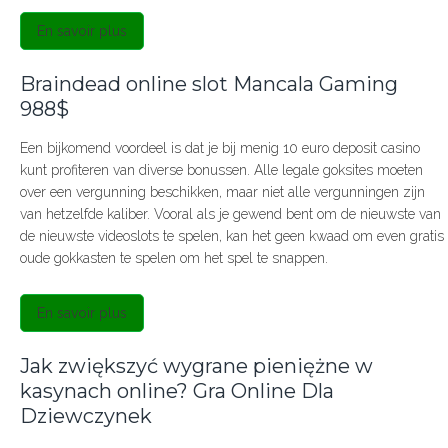
En savoir plus
à propos de Gry JednoręKi Bandyta i Wirtualne
Casino
Braindead online slot Mancala Gaming
988$
Een bijkomend voordeel is dat je bij menig 10 euro deposit casino
kunt profiteren van diverse bonussen. Alle legale goksites moeten
over een vergunning beschikken, maar niet alle vergunningen zijn
van hetzelfde kaliber. Vooral als je gewend bent om de nieuwste van
de nieuwste videoslots te spelen, kan het geen kwaad om even gratis
oude gokkasten te spelen om het spel te snappen.
En savoir plus
à propos de Braindead online slot Mancala
Gaming 988$
Jak zwiększyć wygrane pieniężne w
kasynach online? Gra Online Dla
Dziewczynek