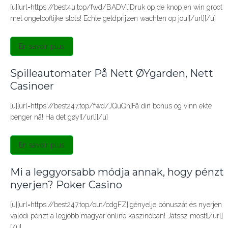
[u][url=
https://best4u.top/fwd/BADVl]Druk
op de knop en win groot
met ongelooflijke slots! Echte geldprijzen wachten op jou![/url][/u]
En savoir plus
à propos de Casino Aan Huis ook Circus Casino
Online
Spilleautomater På Nett ØYgarden, Nett
Casinoer
[u][url=
https://best247.top/fwd/JQuQn]F
å din bonus og vinn ekte
penger nå! Ha det gøy![/url][/u]
En savoir plus
à propos de Spilleautomater På Nett ØYgarden,
Nett Casinoer
Mi a leggyorsabb módja annak, hogy pénzt
nyerjen? Poker Casino
[u][url=
https://best247.top/out/cdgFZ]Ig
ényelje bónuszát és nyerjen
valódi pénzt a legjobb magyar online kaszinóban! Játssz most![/url]
[/u]