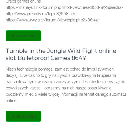
Craps games online.
https://mahayu.link/forum.php?mod=viewthread&tid=8904&extra=
http://www.prepody.ru/topic87608.html
https://www.ww2.site/forum/viewtopic.php?t=86997
En savoir plus
à propos de Lucky Riddle Tech4bet 935€
Tumble in the Jungle Wild Fight online
slot Bulletproof Games 864¥
Niech technologia pomaga, zamiast pchać do impulsywnych
decyzji. Live casino to gry na żywo z prawdziwymi krupierami
transmitowanymi w czasie rzeczywistym. Jeśli dostosujemy się do
powyższych kwestii i oprzemy na nich nasze poszukiwania,
będziemy mieć o wiele więcej informacji na temat danego automatu
online.
En savoir plus
à propos de Tumble in the Jungle Wild Fight
online slot Bulletproof Games 864¥