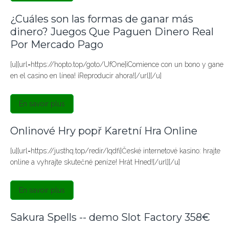
¿Cuáles son las formas de ganar más
dinero? Juegos Que Paguen Dinero Real
Por Mercado Pago
[u][url=
https://hopto.top/goto/UfOne]
¡Comience con un bono y gane
en el casino en línea! ¡Reproducir ahora![/url][/u]
En savoir plus
à propos de ¿Cuáles son las formas de ganar
más dinero? Juegos Que Paguen Dinero Real Por
Mercado Pago
Onlinové Hry popř Karetní Hra Online
[u][url=
https://justhq.top/redir/Iqdfi]
České internetové kasino: hrajte
online a vyhrajte skutečné peníze! Hrát Hned![/url][/u]
En savoir plus
à propos de Onlinové Hry popř Karetní Hra
Online
Sakura Spells -- demo Slot Factory 358€