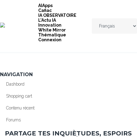
Skip to navigation
Aller au contenu principal
AIApps
Cafiac
IA OBSERVATOIRE
L'Actu IA
Innovation
White Mirror
Thématique
Connexion
NAVIGATION
Dashbord
Shopping cart
Contenu récent
Forums
PARTAGE TES INQUIÈTUDES, ESPOIRS