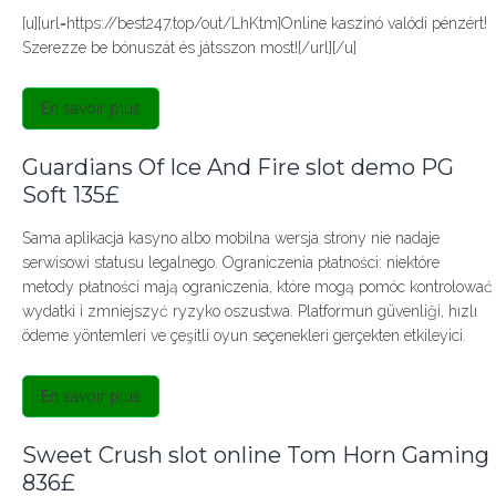
[u][url=
https://best247.top/out/LhKtm]Online
kaszinó valódi pénzért!
Szerezze be bónuszát és játsszon most![/url][/u]
En savoir plus
à propos de Valodi PéNzes Casino Monor és
több Magyar SzóKirakó Online JáTéKok
Guardians Of Ice And Fire slot demo PG
Soft 135£
Sama aplikacja kasyno albo mobilna wersja strony nie nadaje
serwisowi statusu legalnego. Ograniczenia płatności: niektóre
metody płatności mają ograniczenia, które mogą pomóc kontrolować
wydatki i zmniejszyć ryzyko oszustwa. Platformun güvenliği, hızlı
ödeme yöntemleri ve çeşitli oyun seçenekleri gerçekten etkileyici.
En savoir plus
à propos de Guardians Of Ice And Fire slot demo
PG Soft 135£
Sweet Crush slot online Tom Horn Gaming
836£