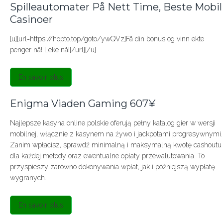
Spilleautomater På Nett Time, Beste Mobil
Casinoer
[u][url=
https://hopto.top/goto/ywQVz]F
å din bonus og vinn ekte
penger nå! Leke nå![/url][/u]
En savoir plus
à propos de Spilleautomater På Nett Time, Beste
Mobil Casinoer
Enigma Viaden Gaming 607¥
Najlepsze kasyna online polskie oferują pełny katalog gier w wersji
mobilnej, włącznie z kasynem na żywo i jackpotami progresywnymi.
Zanim wpłacisz, sprawdź minimalną i maksymalną kwotę cashoutu
dla każdej metody oraz ewentualne opłaty przewalutowania. To
przyspieszy zarówno dokonywania wpłat, jak i późniejszą wypłatę
wygranych.
En savoir plus
à propos de Enigma Viaden Gaming 607¥