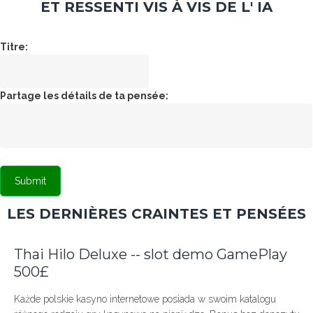
ET RESSENTI VIS À VIS DE L' IA
Titre:
Partage les détails de ta pensée:
LES DERNIÈRES CRAINTES ET PENSÉES
Thai Hilo Deluxe -- slot demo GamePlay
500£
Każde polskie kasyno internetowe posiada w swoim katalogu